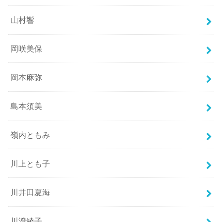
山村響
岡咲美保
岡本麻弥
島本須美
嶺内ともみ
川上とも子
川井田夏海
川澄綾子