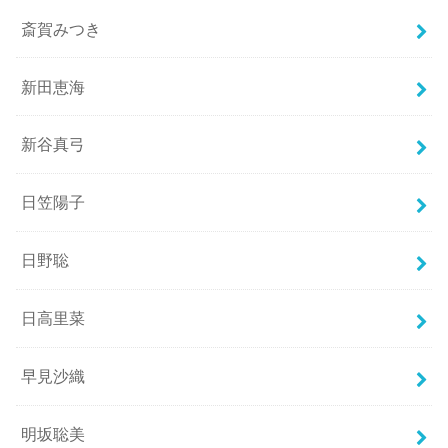
斎賀みつき
新田恵海
新谷真弓
日笠陽子
日野聡
日高里菜
早見沙織
明坂聡美