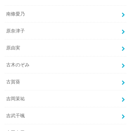
南條愛乃
原奈津子
原由実
古木のぞみ
古賀葵
吉岡茉祐
吉武千颯