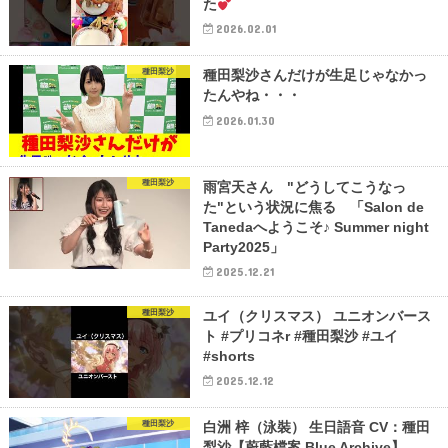
た
2026.02.01
種田梨沙
種田梨沙さんだけが生足じゃなかっ
たんやね・・・
2026.01.30
種田梨沙
雨宮天さん "どうしてこうなっ
た"という状況に焦る 「Salon de
Tanedaへようこそ♪ Summer night
Party2025」
2025.12.21
種田梨沙
ユイ（クリスマス） ユニオンバース
ト #プリコネr #種田梨沙 #ユイ
#shorts
2025.12.12
種田梨沙
白洲 梓（泳裝） 生日語音 CV：種田
梨沙【蔚藍檔案 Blue Archive】