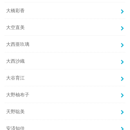
大橋彩香
大空直美
大西亜玖璃
大西沙織
大谷育江
大野柚布子
天野聡美
安済知佳