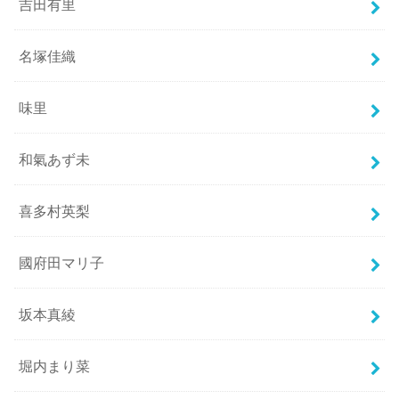
吉田有里
名塚佳織
味里
和氣あず未
喜多村英梨
國府田マリ子
坂本真綾
堀内まり菜