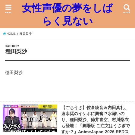
女性声優の夢をしば
menu
search
らく見ない
HOME
種田梨沙
CATEGORY
種田梨沙
種田梨沙
種田梨沙
【ごちうさ】佐倉綾音＆内田真礼、
速水奨のイケボに興奮!?水瀬いの
り、種田梨沙、徳井青空、村川梨衣
も登壇！『劇場版 ご注文はうさぎで
すか？』AnimeJapan 2026 REDス