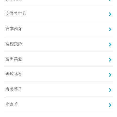
安野希世乃
宮本侑芽
富樫美鈴
富田美憂
寺崎裕香
寿美菜子
小倉唯