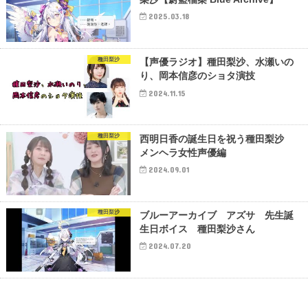
2025.03.18
種田梨沙
【声優ラジオ】種田梨沙、水瀬いの
り、岡本信彦のショタ演技
2024.11.15
種田梨沙
西明日香の誕生日を祝う種田梨沙
メンヘラ女性声優編
2024.09.01
種田梨沙
ブルーアーカイブ アズサ 先生誕
生日ボイス 種田梨沙さん
2024.07.20