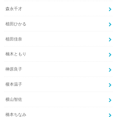
森永千才
植田ひかる
植田佳奈
楠木ともり
榊原良子
榎本温子
横山智佐
橋本ちなみ