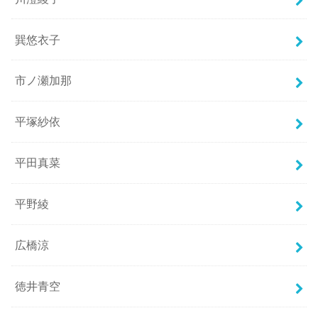
巽悠衣子
市ノ瀬加那
平塚紗依
平田真菜
平野綾
広橋涼
徳井青空