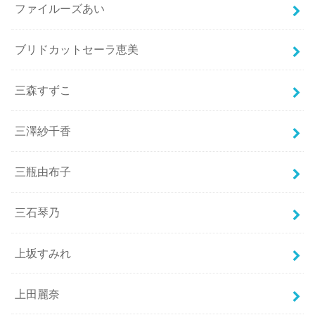
ファイルーズあい
ブリドカットセーラ恵美
三森すずこ
三澤紗千香
三瓶由布子
三石琴乃
上坂すみれ
上田麗奈