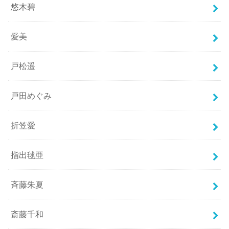
悠木碧
愛美
戸松遥
戸田めぐみ
折笠愛
指出毬亜
斉藤朱夏
斎藤千和