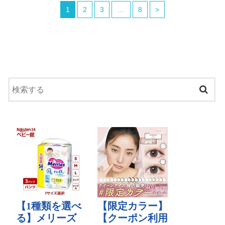
1
2
3
…
8
>