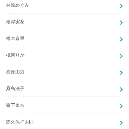
林原めぐみ
根岸実花
根本京里
桃河りか
桑原由気
桑島法子
森下来奈
森久保祥太郎