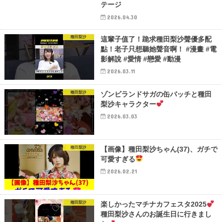
テージ
2026.04.30
種田梨沙
這輩子值了！跪求種田梨沙聲優多配
點！老子只想聽她聲音啊！ #漫畫 #電
影解說 #愛情 #戀愛 #動漫
2026.03.11
種田梨沙
ゾンビランドサガの缶バッチと種田
梨沙キャラクター
2026.03.03
種田梨沙
【画像】種田梨沙ちゃん(37)、ガチで
可愛すぎる
2026.02.21
種田梨沙
楽しかったマチナカフェスタ2025
種田梨沙さんのお誕生日に行きまし