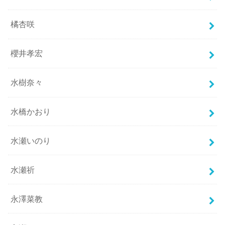
橘杏咲
櫻井孝宏
水樹奈々
水橋かおり
水瀬いのり
水瀬祈
永澤菜教