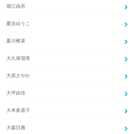
堀江由衣
夏吉ゆうこ
夏川椎菜
大久保瑠美
大原さやか
大坪由佳
大本眞基子
大森日雅