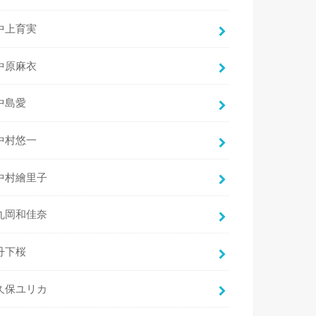
中上育実
中原麻衣
中島愛
中村悠一
中村繪里子
丸岡和佳奈
丹下桜
久保ユリカ