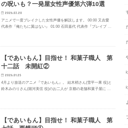
の呪いも？一発屋女性声優第六弾10選
2026.03.20
アニメで一度ブレイクした女性声優を解説します。 00:00 又吉愛
代表作『俺たちに翼はない』 01:00 石田嘉代 代表作『ブレイブ …
【であいもん】目指せ！ 和菓子職人 第
十二話 未開紅②
2026.01.25
4月より放送のアニメ『であいもん』。 結木梢さん(雪平一果 役)と
鈴木みのりさん(堀河美弦 役)のお二人が 京都の老舗和菓子屋に …
【であいもん】目指せ！ 和菓子職人 第