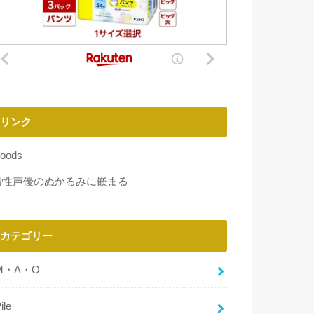
リンク
oods
男性声優のぬかるみに嵌まる
カテゴリー
M・A・O
ile