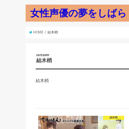
女性声優の夢をしばら
HOME
結木梢
CATEGORY
結木梢
結木梢
結木梢