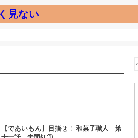
く見ない
【であいもん】目指せ！ 和菓子職人 第
十一話 未開紅①