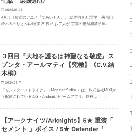
七話 栗饅頭①
2025.03.05
4月より放送のアニメ『であいもん』。 結木梢さん(雪平一果 役)と
鈴木みのりさん(堀河美弦 役)のお二人が 京都の老舗和菓子屋に …
３回目『大地を護るは神聖なる敬虔』ス
プンタ・アールマティ【究極】《C.V.結
木梢》
2024.03.17
『モンスターストライク』（Monster Strike ）は、株式会社MIXIか
ら配信されているiOS・Android用ゲームアプリ。略称は『 …
【アークナイツ/Arknights】5★ 重装「
セメント 」ボイス / 5★ Defender「