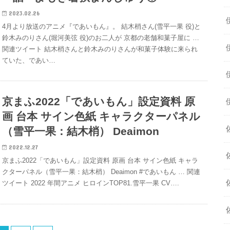
2023.02.26
4月より放送のアニメ『であいもん』。 結木梢さん(雪平一果 役)と
鈴木みのりさん(堀河美弦 役)のお二人が 京都の老舗和菓子屋に …
関連ツイート 結木梢さんと鈴木みのりさんが和菓子体験に来られ
ていた、であい…
京まふ2022「であいもん」設定資料 原
画 台本 サイン色紙 キャラクターパネル
（雪平一果：結木梢） Deaimon
2022.12.27
京まふ2022「であいもん」設定資料 原画 台本 サイン色紙 キャラ
クターパネル（雪平一果：結木梢） Deaimon #であいもん … 関連
ツイート 2022 年間アニメ ヒロインTOP81.雪平一果 CV….