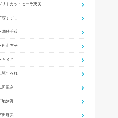
ブリドカットセーラ恵美
三森すずこ
三澤紗千香
三瓶由布子
三石琴乃
上坂すみれ
上田麗奈
下地紫野
下田麻美