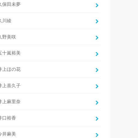
久保田未夢
久川綾
久野美咲
五十嵐裕美
井上ほの花
井上喜久子
井上麻里奈
井口裕香
今井麻美