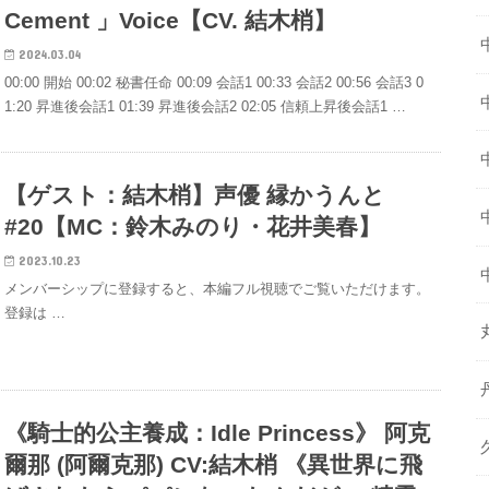
Cement 」Voice【CV. 結木梢】
2024.03.04
00:00 開始 00:02 秘書任命 00:09 会話1 00:33 会話2 00:56 会話3 0
1:20 昇進後会話1 01:39 昇進後会話2 02:05 信頼上昇後会話1 …
【ゲスト：結木梢】声優 縁かうんと
#20【MC：鈴木みのり・花井美春】
2023.10.23
メンバーシップに登録すると、本編フル視聴でご覧いただけます。
登録は …
《騎士的公主養成：Idle Princess》 阿克
爾那 (阿爾克那) CV:結木梢 《異世界に飛