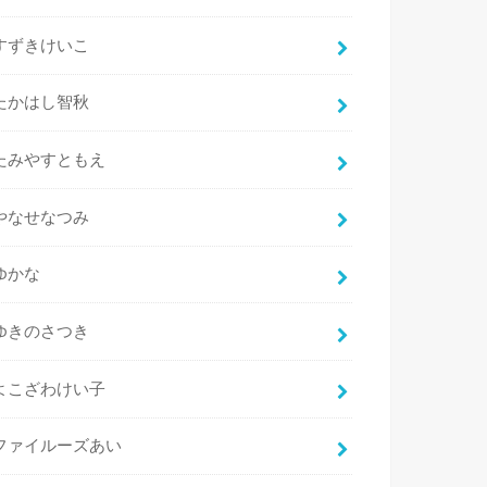
すずきけいこ
たかはし智秋
たみやすともえ
やなせなつみ
ゆかな
ゆきのさつき
よこざわけい子
ファイルーズあい