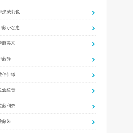
伊瀬茉莉也
伊藤かな恵
伊藤美来
伊藤静
佐伯伊織
佐倉綾音
佐藤利奈
佐藤朱