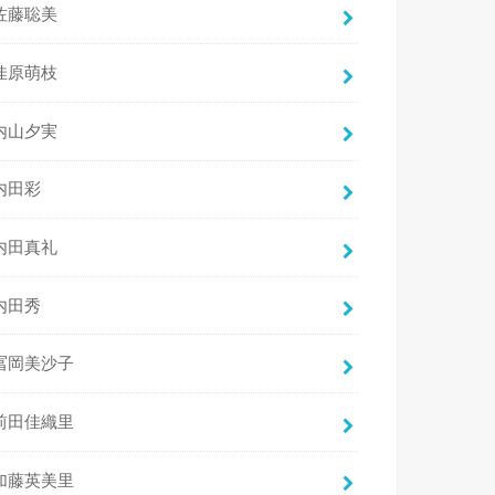
佐藤聡美
佳原萌枝
内山夕実
内田彩
内田真礼
内田秀
冨岡美沙子
前田佳織里
加藤英美里