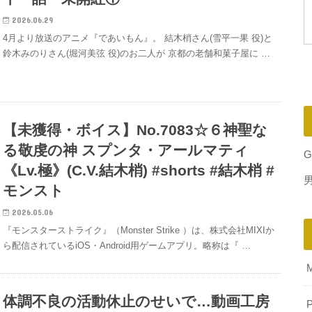
2026.06.29
4月より放送のアニメ『であいもん』。 結木梢さん(雪平一果 役)と
鈴木みのりさん(堀河美弦 役)のお二人が 京都の老舗和菓子屋に …
【未獲得・ボイス】No.7083☆６神聖な
る敬虔の神 スプンタ・アールマティ
G
《Lv.極》(C.V.結木梢) #shorts #結木梢 #
モンスト
2026.05.06
『モンスターストライク』（Monster Strike ）は、株式会社MIXIか
ら配信されているiOS・Android用ゲームアプリ。略称は『 …
体調不良の活動休止のせいで…動画工房
P