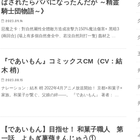
ばされたらパパになったんだが ～精霊
騎士団物語～》
2023.09.14
惡魔之卡：對自然屬性全體敵方造成攻擊力150%魔法傷害+ 黑暗3
(兩回合)​ (場上有多個自然會全中、若沒自然則打一隻) 蠢材之 …
『であいもん』コミックスCM（CV：結
木 梢）
2023.08.15
ナレーション：結木 梢 2022年4月アニメ放送開始！ 京都×和菓子×
家族。和菓子が繋ぐ、父娘の絆――。 『であいもん』 著者： …
【であいもん】目指せ！ 和菓子職人 第
一話 よもぎ薯蕷まんじゅう①