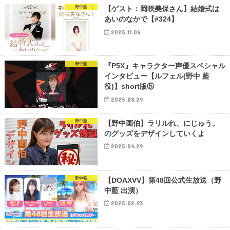
野中藍
【ゲスト：岡咲美保さん】結婚式は
あいのなかで【#324】
2025.11.06
野中藍
『P5X』キャラクター声優スペシャル
インタビュー【ルフェル(野中 藍
役)】short版⑤
2025.08.29
野中藍
【野中画伯】ラリルれ、にじゅう。
のグッズをデザインしていくよ
2025.04.29
野中藍
【DOAXVV】第48回公式生放送（野
中藍 出演）
2025.02.23