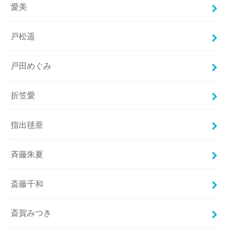
愛美
戸松遥
戸田めぐみ
折笠愛
指出毬亜
斉藤朱夏
斎藤千和
斎賀みつき