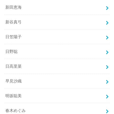
新田恵海
新谷真弓
日笠陽子
日野聡
日高里菜
早見沙織
明坂聡美
春木めぐみ