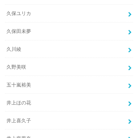
久保ユリカ
久保田未夢
久川綾
久野美咲
五十嵐裕美
井上ほの花
井上喜久子