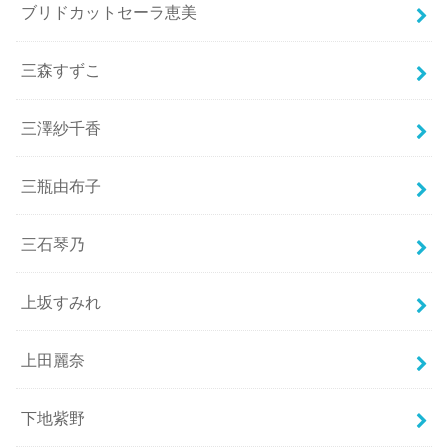
ブリドカットセーラ恵美
三森すずこ
三澤紗千香
三瓶由布子
三石琴乃
上坂すみれ
上田麗奈
下地紫野