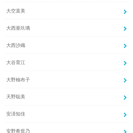
大空直美
大西亜玖璃
大西沙織
大谷育江
大野柚布子
天野聡美
安済知佳
安野希世乃