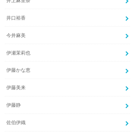
井上麻里奈
井口裕香
今井麻美
伊瀬茉莉也
伊藤かな恵
伊藤美来
伊藤静
佐伯伊織