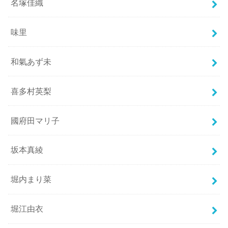
名塚佳織
味里
和氣あず未
喜多村英梨
國府田マリ子
坂本真綾
堀内まり菜
堀江由衣