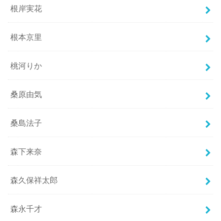
根岸実花
根本京里
桃河りか
桑原由気
桑島法子
森下来奈
森久保祥太郎
森永千才