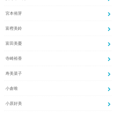
宮本侑芽
富樫美鈴
富田美憂
寺崎裕香
寿美菜子
小倉唯
小原好美