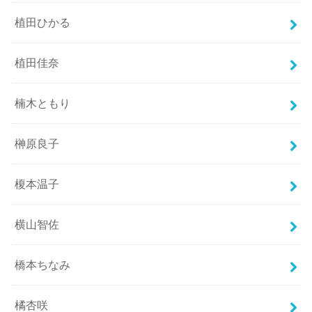
植田ひかる
植田佳奈
楠木ともり
榊原良子
榎本温子
横山智佐
橋本ちなみ
橘杏咲