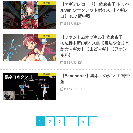
野中藍
【マギアレコード】 佐倉杏子 ドッペ
ルver. シークレットボイス 【マギレ
コ】 (CV.野中藍)
2024.11.29
野中藍
【ファントムオブキル】佐倉杏子
(CV.野中藍) ボイス集【魔法少女まど
か☆マギカ】【まどマギ】【ファン
キル】
2024.10.27
野中藍
【Beat saber】黒ネコのタンゴ /野中
藍
2024.08.05
1
2
3
…
5
>