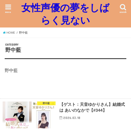
女性声優の夢をしば
menu
search
らく見ない
HOME
野中藍
CATEGORY
野中藍
野中藍
野中藍
【ゲスト：天音ゆかりさん】結婚式
は あいのなかで【#344】
2026.03.18