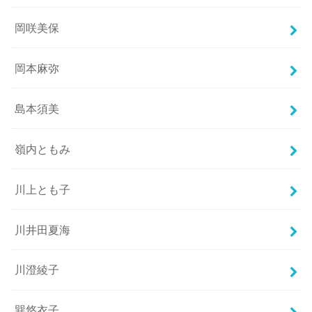
岡咲美保
岡本麻弥
島本須美
嶺内ともみ
川上とも子
川井田夏海
川澄綾子
巽悠衣子