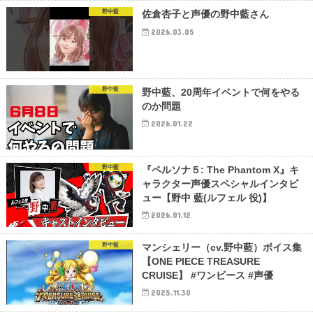
野中藍
佐倉杏子と声優の野中藍さん
2026.03.05
野中藍
野中藍、20周年イベントで何をやる
のか問題
2026.01.22
野中藍
『ペルソナ５: The Phantom X』キ
ャラクター声優スペシャルインタビ
ュー【野中 藍(ルフェル 役)】
2026.01.12
野中藍
マンシェリー（cv.野中藍）ボイス集
【ONE PIECE TREASURE
CRUISE】 #ワンピース #声優
2025.11.30