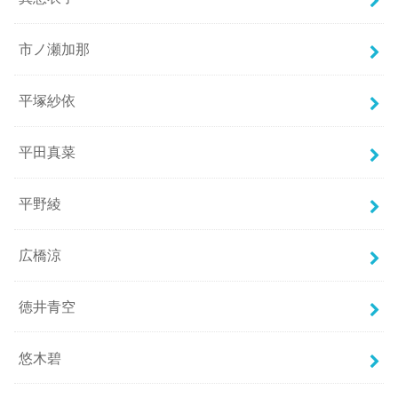
市ノ瀬加那
平塚紗依
平田真菜
平野綾
広橋涼
徳井青空
悠木碧