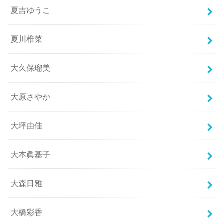
夏吉ゆうこ
夏川椎菜
大久保瑠美
大原さやか
大坪由佳
大本眞基子
大森日雅
大橋彩香