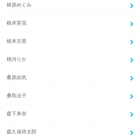
林原めぐみ
根岸実花
根本京里
桃河りか
桑原由気
桑島法子
森下来奈
森久保祥太郎