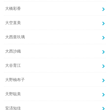
大橋彩香
大空直美
大西亜玖璃
大西沙織
大谷育江
大野柚布子
天野聡美
安済知佳