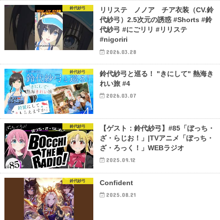
鈴代紗弓
リリステ ノノア チア衣装（CV.鈴
代紗弓）2.5次元の誘惑 #Shorts #鈴
代紗弓 #にごリリ #リリステ
#nigoriri
2026.03.28
鈴代紗弓
鈴代紗弓と巡る！ "きにして" 熱海き
れい旅 #4
2026.03.07
鈴代紗弓
【ゲスト：鈴代紗弓】#85「ぼっち・
ざ・らじお！」|TVアニメ「ぼっち・
ざ・ろっく！」WEBラジオ
2025.09.12
鈴代紗弓
Confident
2025.08.21