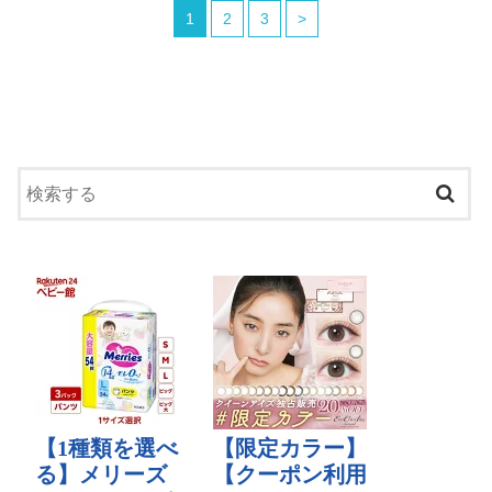
1
2
3
>