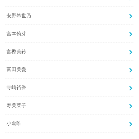
安野希世乃
宮本侑芽
富樫美鈴
富田美憂
寺崎裕香
寿美菜子
小倉唯