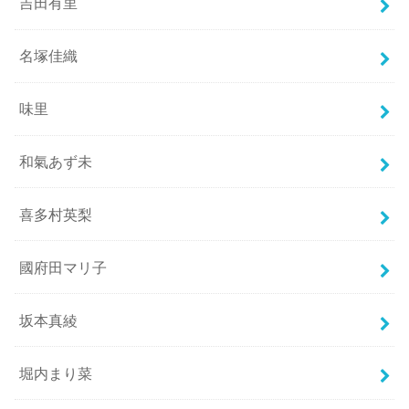
吉田有里
名塚佳織
味里
和氣あず未
喜多村英梨
國府田マリ子
坂本真綾
堀内まり菜