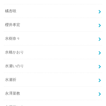
橘杏咲
櫻井孝宏
水樹奈々
水橋かおり
水瀬いのり
水瀬祈
永澤菜教