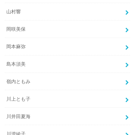
山村響
岡咲美保
岡本麻弥
島本須美
嶺内ともみ
川上とも子
川井田夏海
川澄綾子