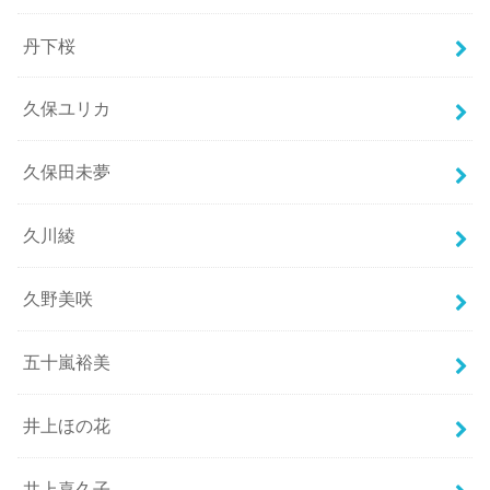
丹下桜
久保ユリカ
久保田未夢
久川綾
久野美咲
五十嵐裕美
井上ほの花
井上喜久子