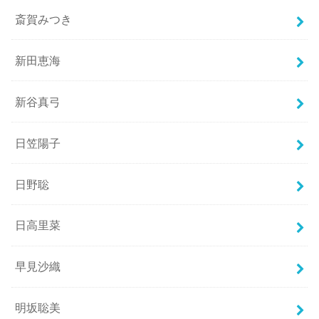
斎賀みつき
新田恵海
新谷真弓
日笠陽子
日野聡
日高里菜
早見沙織
明坂聡美