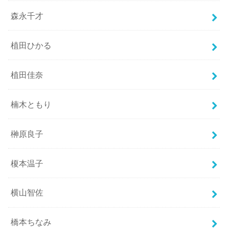
森永千才
植田ひかる
植田佳奈
楠木ともり
榊原良子
榎本温子
横山智佐
橋本ちなみ