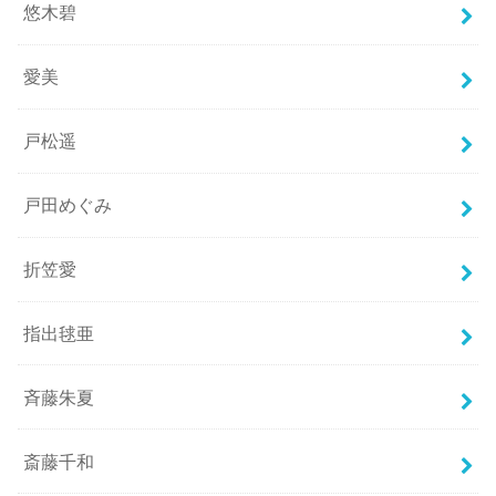
悠木碧
愛美
戸松遥
戸田めぐみ
折笠愛
指出毬亜
斉藤朱夏
斎藤千和