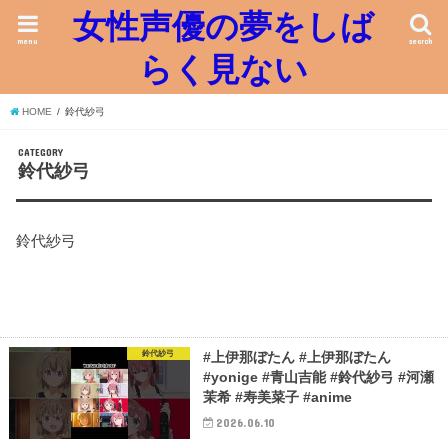
女性声優の夢をしば
menu
search
らく見ない
HOME
鈴代紗弓
CATEGORY
鈴代紗弓
鈴代紗弓
鈴代紗弓
#上伊那ぼたん #上伊那ぼたん
#yonige #青山吉能 #鈴代紗弓 #河瀬
茉希 #寿美菜子 #anime
2026.06.10