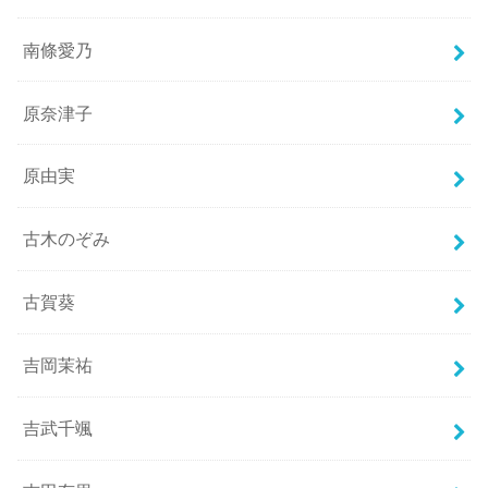
南條愛乃
原奈津子
原由実
古木のぞみ
古賀葵
吉岡茉祐
吉武千颯