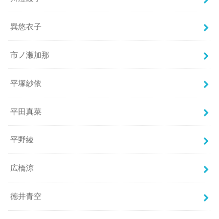
巽悠衣子
市ノ瀬加那
平塚紗依
平田真菜
平野綾
広橋涼
徳井青空