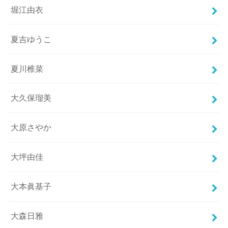
堀江由衣
夏吉ゆうこ
夏川椎菜
大久保瑠美
大原さやか
大坪由佳
大本眞基子
大森日雅