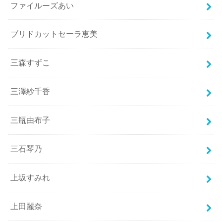
ファイルーズあい
ブリドカットセーラ恵美
三森すずこ
三澤紗千香
三瓶由布子
三石琴乃
上坂すみれ
上田麗奈