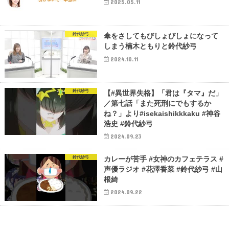
2025.05.11
鈴代紗弓
傘をさしてもびしょびしょになって
しまう楠木ともりと鈴代紗弓
2024.10.11
鈴代紗弓
【#異世界失格】「君は『タマ』だ」
／第七話「また死刑にでもするか
ね？」より#isekaishikkkaku #神谷
浩史 #鈴代紗弓
2024.09.23
鈴代紗弓
カレーが苦手 #女神のカフェテラス #
声優ラジオ #花澤香菜 #鈴代紗弓 #山
根綺
2024.09.22