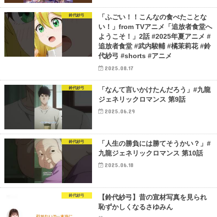
鈴代紗弓
「ふごい！！こんなの食べたことな
い！」from TVアニメ「追放者食堂へ
ようこそ！」2話 #2025年夏アニメ #
追放者食堂 #武内駿輔 #橘茉莉花 #鈴
代紗弓 #shorts #アニメ
2025.08.17
鈴代紗弓
「なんて言いかけたんだろう」#九龍
ジェネリックロマンス 第9話
2025.06.29
鈴代紗弓
「人生の勝負には勝てそうかい？」#
九龍ジェネリックロマンス 第10話
2025.06.18
鈴代紗弓
【鈴代紗弓】昔の宣材写真を見られ
恥ずかしくなるさゆみん