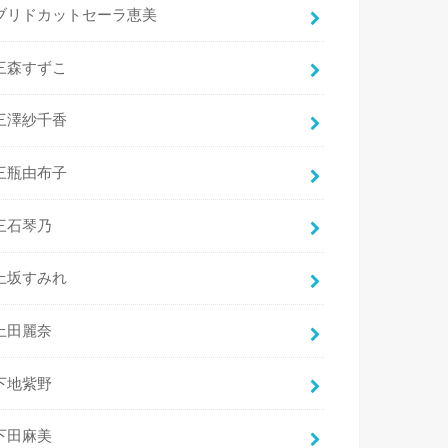
ブリドカットセーラ恵美
三森すずこ
三澤紗千香
三瓶由布子
三石琴乃
上坂すみれ
上田麗奈
下地紫野
下田麻美