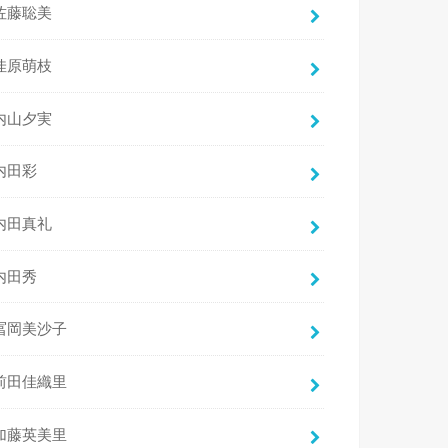
佐藤聡美
佳原萌枝
内山夕実
内田彩
内田真礼
内田秀
冨岡美沙子
前田佳織里
加藤英美里