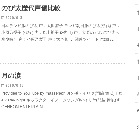
のび太歴代声優比較
2020.10.13
日本テレビ版のび太 声：太田淑子 テレビ朝日版のび太(初代) 声：
小原乃梨子 (代役) 声：丸山裕子 (2代目) 声：大原めぐみ のび太＜
幼少時＞ 声：小原乃梨子 声：大本眞 … 関連ツイート https:/…
月の涙
2020.10.06
Provided to YouTube by massenext 月の涙 · イリヤ(門脇 舞以) Fat
e／stay night キャラクターイメージソングⅣ:イリヤ(門脇 舞以) ℗
GENEON ENTERTAIN…