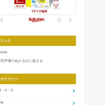
リンク
oods
男性声優のぬかるみに嵌まる
カテゴリー
M・A・O
ile