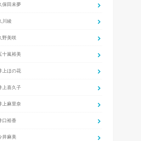
久保田未夢
久川綾
久野美咲
五十嵐裕美
井上ほの花
井上喜久子
井上麻里奈
井口裕香
今井麻美