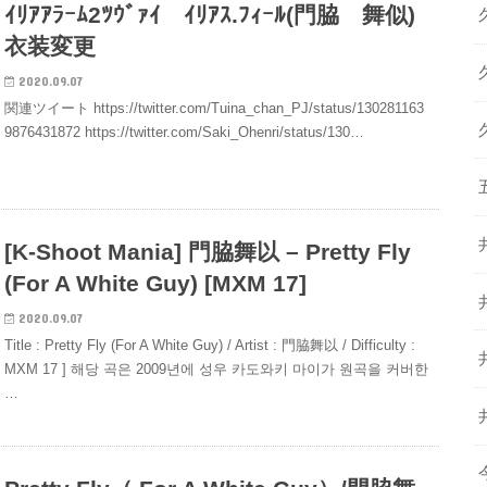
ｲﾘｱｱﾗｰﾑ2ﾂｳﾞｧｲ ｲﾘｱｽ.ﾌｨｰﾙ(門脇 舞似)
衣装変更
2020.09.07
関連ツイート https://twitter.com/Tuina_chan_PJ/status/130281163
9876431872 https://twitter.com/Saki_Ohenri/status/130…
[K-Shoot Mania] 門脇舞以 – Pretty Fly
(For A White Guy) [MXM 17]
2020.09.07
Title : Pretty Fly (For A White Guy) / Artist : 門脇舞以 / Difficulty :
MXM 17 ] 해당 곡은 2009년에 성우 카도와키 마이가 원곡을 커버한
…