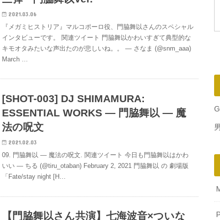
2021.03.06
『メガミヒストリア』マルコポーロ役、門脇舞以さんのスペシャル
インタビューです。 関連ツイート 門脇舞以かわいすぎて典型的な
キモオタみたいな声出たのが悲しいね。。 — さなま (@snm_aaa)
March …
[SHOT-003] DJ SHIMAMURA:
G
ESSENTIAL WORKS — 門脇舞以 — 魔
法の呪文
2021.02.03
09. 門脇舞以 — 魔法の呪文. 関連ツイート 今日も門脇舞以はかわ
いい — ちる (@tiru_otaban) February 2, 2021 門脇舞以 の 劇場版
「Fate/stay night [H…
【門脇舞以さん共演】七海波音×ついな
P