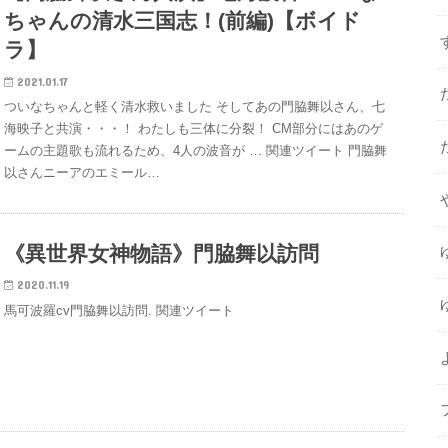
ちゃんの清水三国志！(前編)【ボイド
ラ】
2021.01.17
ついなちゃんと軽く清水救いました そしてあの門脇舞以さん、七
海映子と共演・・・！ わたしも三体に分裂！ CM部分にはあのゲ
ームの主題歌も流れるため、4人の波音が … 関連ツイート 門脇舞
以さんニーアのエミール…
《異世界女神物語》門脇舞以訪問
2020.11.19
馬可波羅cv門脇舞以訪問. 関連ツイート