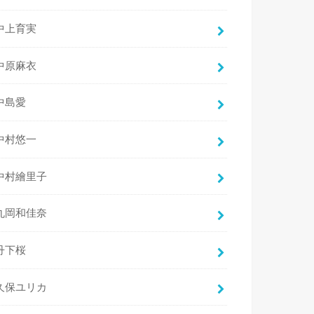
中上育実
中原麻衣
中島愛
中村悠一
中村繪里子
丸岡和佳奈
丹下桜
久保ユリカ