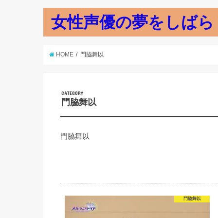
女性声優の夢をしばら
HOME
門脇舞以
CATEGORY
門脇舞以
門脇舞以
門脇舞以