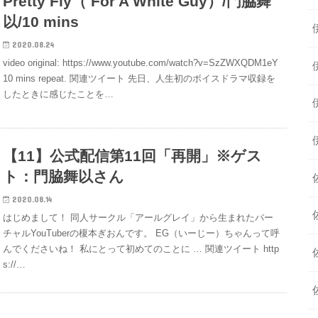
Pretty Fly（ For A White Guy）/門脇舞
以/10 mins
2020.08.24
video original: https://www.youtube.com/watch?v=SzZWXQDM1eY
10 mins repeat. 関連ツイート 先日、人生初のボイスドラマ収録を
したときに感じたことを…
【11】公式配信第11回「再開」※ゲス
ト：門脇舞以さん
2020.08.14
はじめまして！ 同人サークル「アールグレイ」から生まれたバー
チャルYouTuberの榎本ぎおんです。 EG（いーじー）ちゃんって呼
んでくださいね！ 私にとって初めてのことに … 関連ツイート http
s://…