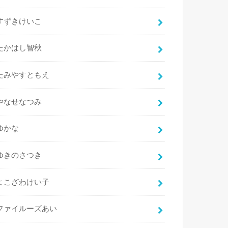
すずきけいこ
たかはし智秋
たみやすともえ
やなせなつみ
ゆかな
ゆきのさつき
よこざわけい子
ファイルーズあい