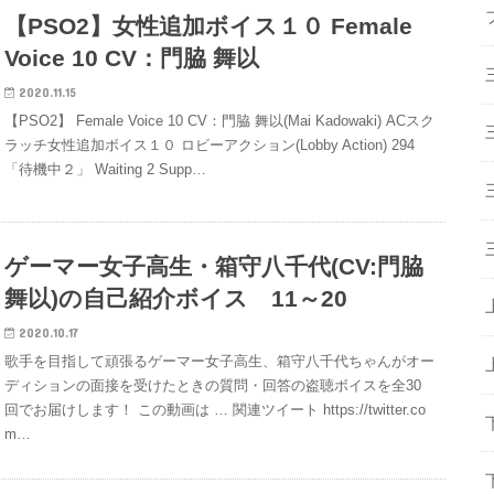
【PSO2】女性追加ボイス１０ Female
Voice 10 CV：門脇 舞以
2020.11.15
【PSO2】 Female Voice 10 CV：門脇 舞以(Mai Kadowaki) ACスク
ラッチ女性追加ボイス１０ ロビーアクション(Lobby Action) 294
「待機中２」 Waiting 2 Supp…
ゲーマー女子高生・箱守八千代(CV:門脇
舞以)の自己紹介ボイス 11～20
2020.10.17
歌手を目指して頑張るゲーマー女子高生、箱守八千代ちゃんがオー
ディションの面接を受けたときの質問・回答の盗聴ボイスを全30
回でお届けします！ この動画は … 関連ツイート https://twitter.co
m…