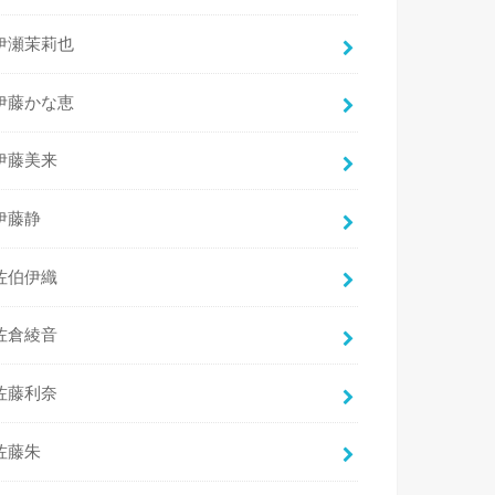
伊瀬茉莉也
伊藤かな恵
伊藤美来
伊藤静
佐伯伊織
佐倉綾音
佐藤利奈
佐藤朱