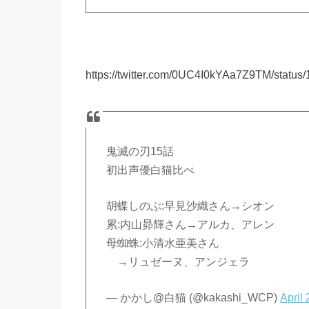
https://twitter.com/0UC4I0kYAa7Z9TM/stat
鬼滅の刃15話
初出声優白猫比べ
胡蝶しのぶ:早見沙織さん→シオン
累:内山昴輝さん→アルカ、アレン
母蜘蛛:小清水亜美さん
→リュゼーヌ、アンジェラ
— かかし@白猫 (@kakashi_WCP)
April