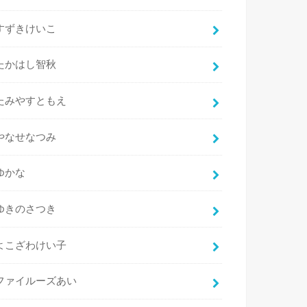
すずきけいこ
たかはし智秋
たみやすともえ
やなせなつみ
ゆかな
ゆきのさつき
よこざわけい子
ファイルーズあい