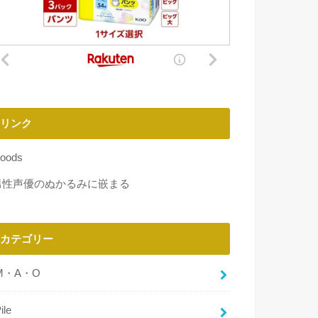
リンク
oods
男性声優のぬかるみに嵌まる
カテゴリー
M・A・O
ile