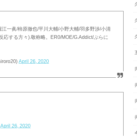
江一眞/柿原徹也/平川大輔/小野大輔/羽多野渉/小清
反応する方々).敬称略。ER0/MOE/G.Addict/ぷらに
oro20)
April 26, 2020
)
April 26, 2020