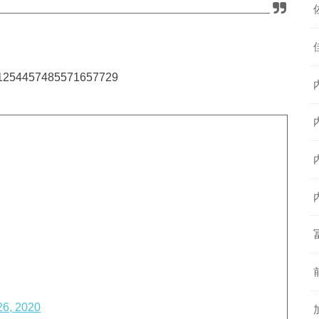
us/1254457485571657729
 26, 2020