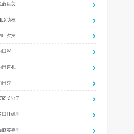
佐藤聡美
佳原萌枝
内山夕実
内田彩
内田真礼
内田秀
冨岡美沙子
前田佳織里
加藤英美里