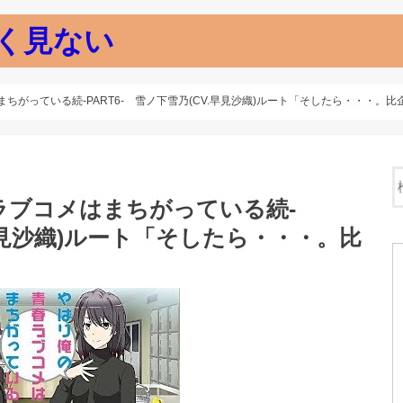
く見ない
ちがっている続-PART6- 雪ノ下雪乃(CV.早見沙織)ルート「そしたら・・・。
ラブコメはまちがっている続-
.早見沙織)ルート「そしたら・・・。比