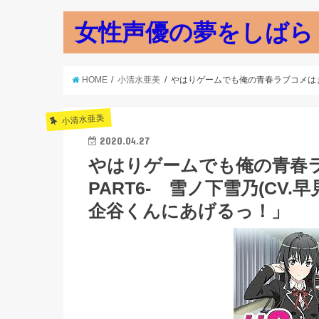
女性声優の夢をしばら
HOME
小清水亜美
やはりゲームでも俺の青春ラブコメはま
小清水亜美
2020.04.27
やはりゲームでも俺の青春
PART6- 雪ノ下雪乃(CV
企谷くんにあげるっ！」