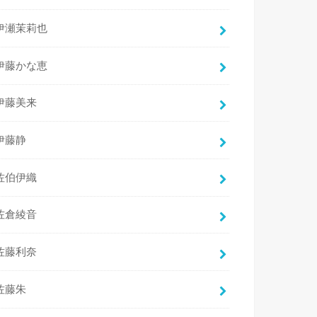
伊瀬茉莉也
伊藤かな恵
伊藤美来
伊藤静
佐伯伊織
佐倉綾音
佐藤利奈
佐藤朱