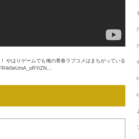
ト！ やはりゲームでも俺の青春ラブコメはまちがっている
LAS8FR4r0eUmA_oRYiZN…