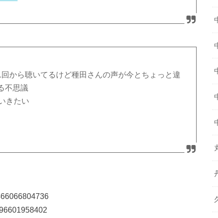
で第1回から聴いてるけど種田さんの声が今とちょっと違
る不思議
いきたい
56466066804736
7596601958402