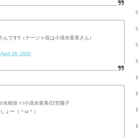
さんです‼（ナージャ役は小清水亜美さん）
)
April 26, 2020
奈/水樹奈々/小清水亜美/日笠陽子
ましょー（＾ω＾）
0