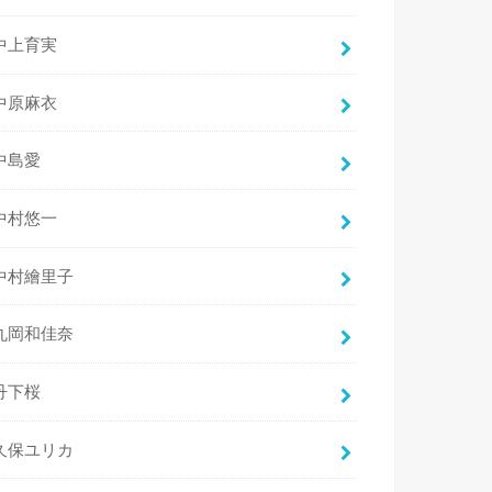
中上育実
中原麻衣
中島愛
中村悠一
中村繪里子
丸岡和佳奈
丹下桜
久保ユリカ