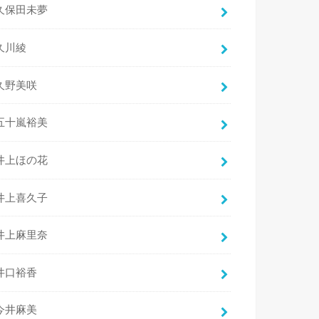
久保田未夢
久川綾
久野美咲
五十嵐裕美
井上ほの花
井上喜久子
井上麻里奈
井口裕香
今井麻美