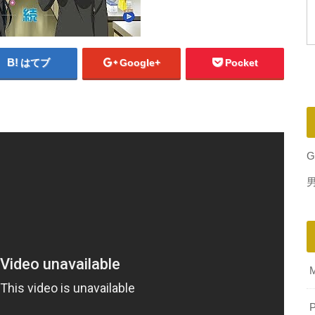
はてブ
Google+
Pocket
G
P