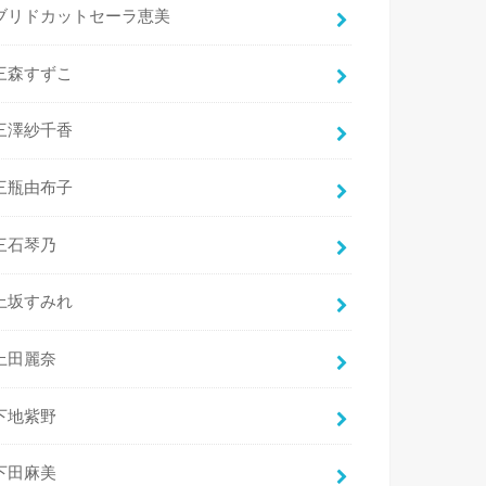
ブリドカットセーラ恵美
三森すずこ
三澤紗千香
三瓶由布子
三石琴乃
上坂すみれ
上田麗奈
下地紫野
下田麻美