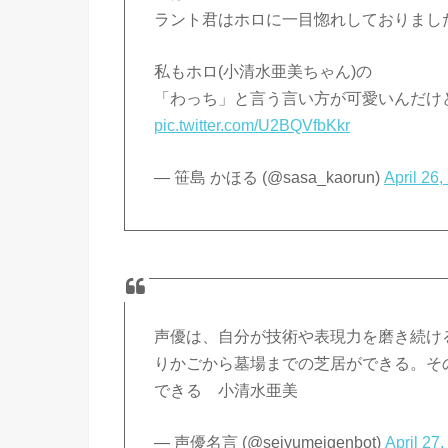
ラント君はホロに一目惚れしておりました(
私もホロ(小清水亜美ちゃん)の
「わっち」と言う言い方が可愛いんだけ
pic.twitter.com/U2BQVfbKkr
— 笹島 かほる (@sasa_kaorun)
April 26,
声優は、自分が技術や表現力を磨き続け
りかごから墓場までの芝居ができる。そ
できる 小清水亜美
— 声優名言 (@seiyumeigenbot)
April 27