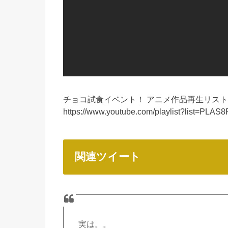
チョコ試食イベント！ アニメ作品再生リス
https://www.youtube.com/playlist?list=P
関連ツイート
実は。。