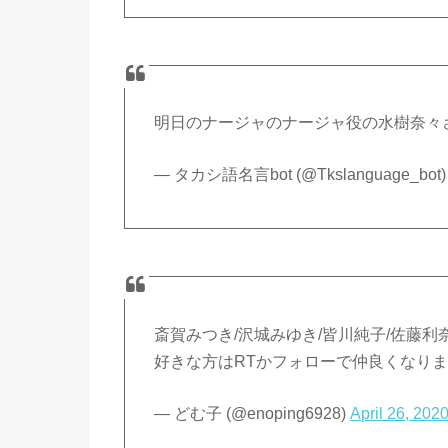
明日のナージャのナージャ役の水樹奈々
— タカシ語名言bot (@Tkslanguage_bot
斎賀みつき/沢城みゆき/皆川純子/佐藤利
好きな方はRTかフォローで仲良くなり
— どむ子 (@enoping6928)
April 26, 202