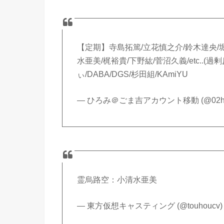
【定期】寺島拓篤/立花慎之介/鈴木達央/堀
水亜美/梶裕貴/下野紘/菅沼久義/etc..(過剰
ぃ/DABA/DGS/杉田組/KAmiYU
— ひろみ＠ごま吉アカウント移動 (@02hir
霊烏路空：小清水亜美
— 東方仮想キャスティング (@touhoucv