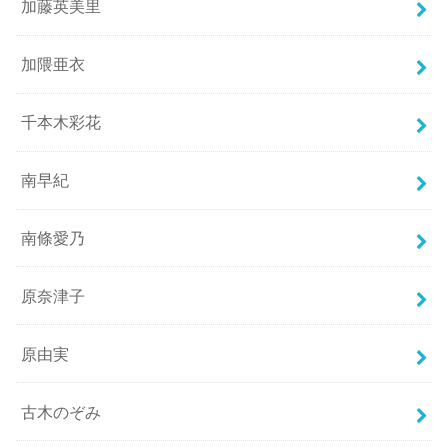
加藤英美里
加隈亜衣
千本木彩花
南早紀
南條愛乃
原奈津子
原由実
古木のぞみ