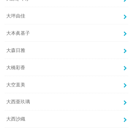
大坪由佳
大本眞基子
大森日雅
大橋彩香
大空直美
大西亜玖璃
大西沙織