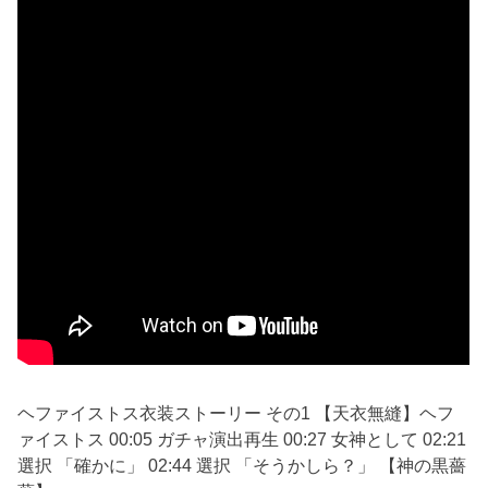
ヘファイストス衣装ストーリー その1 【天衣無縫】ヘフ
ァイストス 00:05 ガチャ演出再生 00:27 女神として 02:21
選択 「確かに」 02:44 選択 「そうかしら？」 【神の黒薔