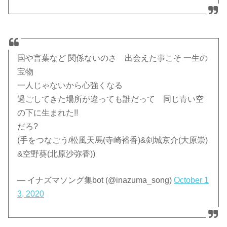
国や言葉など 関係ないのさ 出会えた事こそ 一生の
宝物
一人じゃないから心強くなる
過ごしてきた場所が違っても誰だって 同じ青い空
の下に生まれた!!
だろ?
(手をつなごう/松風天馬(寺崎裕香)&剣城京介(大原崇)
&空野葵(北原沙弥香))
— イナズマソング集bot (@inazuma_song)
October 1
3, 2020