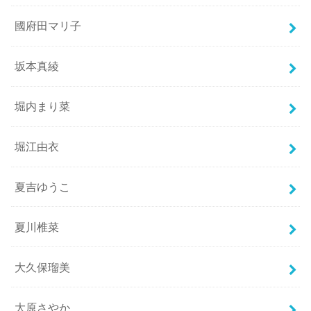
國府田マリ子
坂本真綾
堀内まり菜
堀江由衣
夏吉ゆうこ
夏川椎菜
大久保瑠美
大原さやか