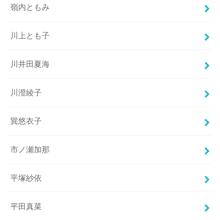
嶺内ともみ
川上とも子
川井田夏海
川澄綾子
巽悠衣子
市ノ瀬加那
平塚紗依
平田真菜