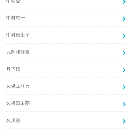
中島愛
中村悠一
中村繪里子
丸岡和佳奈
丹下桜
久保ユリカ
久保田未夢
久川綾