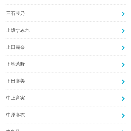
三石琴乃
上坂すみれ
上田麗奈
下地紫野
下田麻美
中上育実
中原麻衣