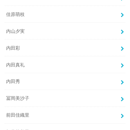
佳原萌枝
内山夕実
内田彩
内田真礼
内田秀
冨岡美沙子
前田佳織里