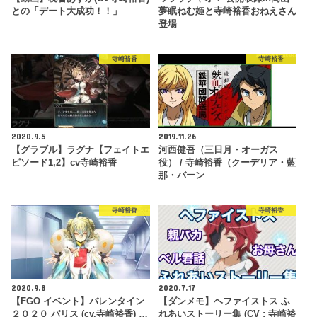
との「デート大成功！！」
夢眠ねむ姫と寺崎裕香おねえさん
登場
寺崎裕香
寺崎裕香
2020.9.5
2019.11.26
【グラブル】ラグナ【フェイトエ
河西健吾（三日月・オーガス
ピソード1,2】cv寺崎裕香
役） / 寺崎裕香（クーデリア・藍
那・バーン
寺崎裕香
寺崎裕香
2020.9.8
2020.7.17
【FGO イベント】バレンタイン
【ダンメモ】ヘファイストス ふ
２０２０ パリス (cv.寺崎裕香) …
れあいストーリー集 (CV : 寺崎裕