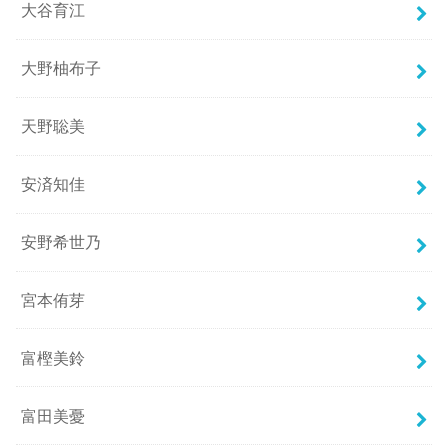
大谷育江
大野柚布子
天野聡美
安済知佳
安野希世乃
宮本侑芽
富樫美鈴
富田美憂