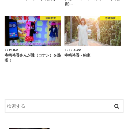
香)…
寺崎裕香
寺崎裕香
2019.11.2
2020.5.22
寺崎裕香さんが謎（コナン）を熱
寺崎裕香 - 約束
唱！