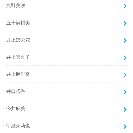
久野美咲
五十嵐裕美
井上ほの花
井上喜久子
井上麻里奈
井口裕香
今井麻美
伊瀬茉莉也