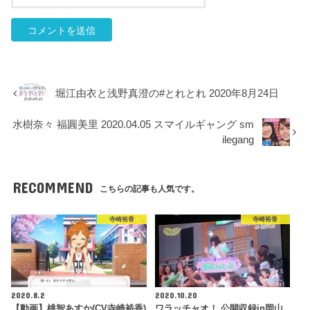
堀江由衣と浅野真澄の#とれとれ 2020年8月24日
水樹奈々 福圓美里 2020.04.05 スマイルギャング sm
ilegang
RECOMMEND
こちらの記事も人気です。
寺崎裕香
寺崎裕香
2020.8.2
2020.10.20
【動画】桃智あすか(CV寺崎裕香)
ワラッチャオ！ 公開収録in岡山