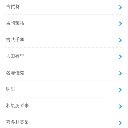
古賀葵
吉岡茉祐
吉武千颯
吉田有里
名塚佳織
味里
和氣あず未
喜多村英梨