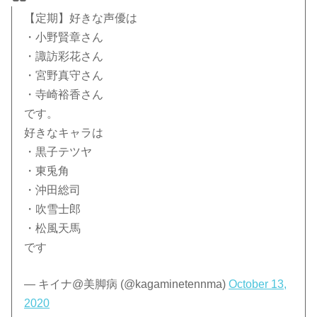
【定期】好きな声優は
・小野賢章さん
・諏訪彩花さん
・宮野真守さん
・寺崎裕香さん
です。
好きなキャラは
・黒子テツヤ
・東兎角
・沖田総司
・吹雪士郎
・松風天馬
です
— キイナ@美脚病 (@kagaminetennma)
October 13,
2020