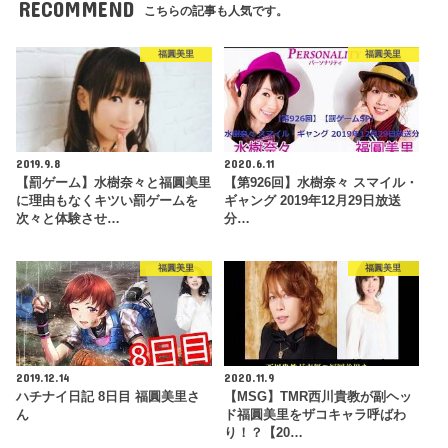
RECOMMEND
こちらの記事も人気です。
福圓美里
福圓美里
2019.9.8
2020.6.11
【罰ゲーム】水樹奈々と福圓美里
【第926回】水樹奈々 スマイル・
に理由もなくキツい罰ゲームを
ギャング 2019年12月29日放送
次々と体験させ…
分…
福圓美里
福圓美里
2019.12.14
2020.11.9
ハチナイ日記 8日目 福圓美里さ
【MSG】TMR西川貴教が副ヘッ
ん
ド福圓美里をザコキャラ呼ばわ
り！？【20…