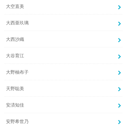
大空直美
大西亜玖璃
大西沙織
大谷育江
大野柚布子
天野聡美
安済知佳
安野希世乃