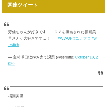
関連ツイート
芳佳ちゃんが好きです…！ＣＶを担当された福圓美
里さんが大好きです…！！
#WWUF
#ユナフロ
#w
_witch
— 宝村明日歌@お家で課題 (@ssrihttp)
October 13, 2
020
福圓美里