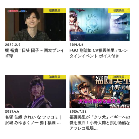
福圓美里
福圓美里
2020.2.9
2019.9.6
梶 裕貴 ' 日笠 陽子 ~ 西友プレイ
FGO 刑部姫 CV福圓美里 バレン
卓球
タインイベント ボイス付き
福圓美里
福圓美里
2021.4.6
2026.7.22
名塚 佳織 きれい な ツッコミ |
福圓美里が「クソ犬」イギーへの
沢城 みゆきくノ一 姿 | 福圓 …
愛を激白！小野大輔と挑む過酷な
アフレコ現場…