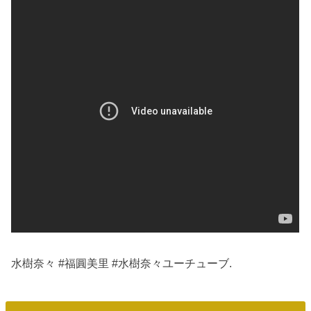
水樹奈々 #福圓美里 #水樹奈々ユーチューブ.