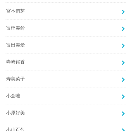
宮本侑芽
富樫美鈴
富田美憂
寺崎裕香
寿美菜子
小倉唯
小原好美
小山百代