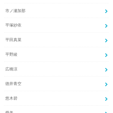
市ノ瀬加那
平塚紗依
平田真菜
平野綾
広橋涼
徳井青空
悠木碧
愛美