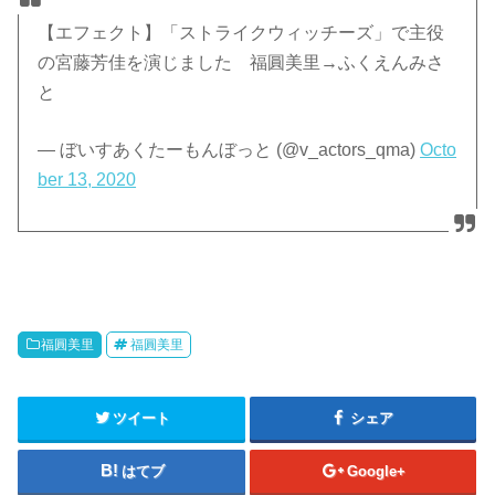
【エフェクト】「ストライクウィッチーズ」で主役
の宮藤芳佳を演じました 福圓美里→ふくえんみさ
と
— ぼいすあくたーもんぼっと (@v_actors_qma)
Octo
ber 13, 2020
福圓美里
福圓美里
ツイート
シェア
はてブ
Google+