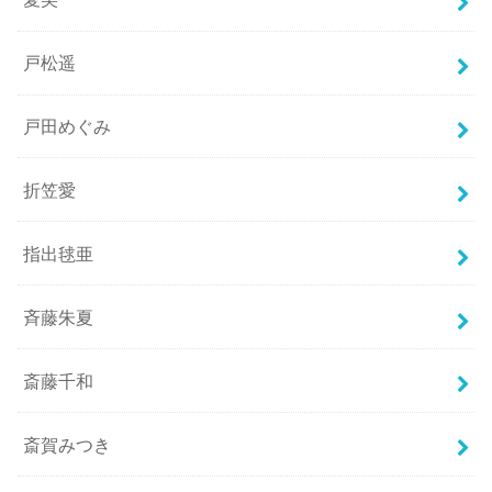
戸松遥
戸田めぐみ
折笠愛
指出毬亜
斉藤朱夏
斎藤千和
斎賀みつき