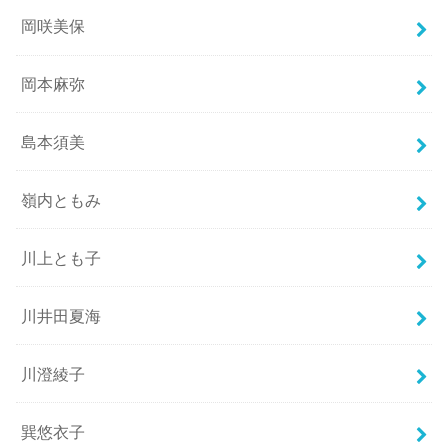
岡咲美保
岡本麻弥
島本須美
嶺内ともみ
川上とも子
川井田夏海
川澄綾子
巽悠衣子