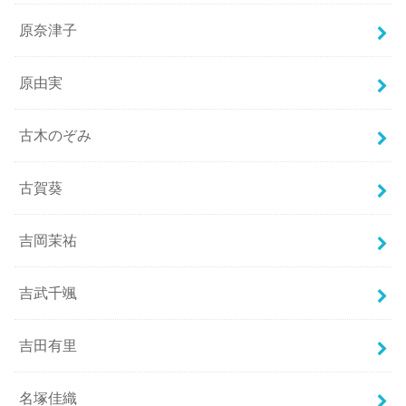
原奈津子
原由実
古木のぞみ
古賀葵
吉岡茉祐
吉武千颯
吉田有里
名塚佳織