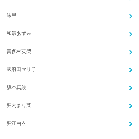
味里
和氣あず未
喜多村英梨
國府田マリ子
坂本真綾
堀内まり菜
堀江由衣