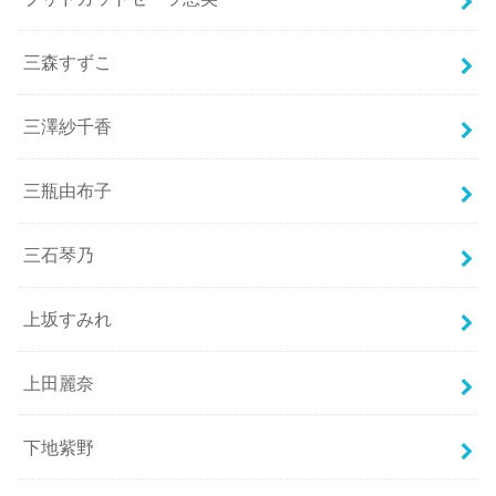
三森すずこ
三澤紗千香
三瓶由布子
三石琴乃
上坂すみれ
上田麗奈
下地紫野