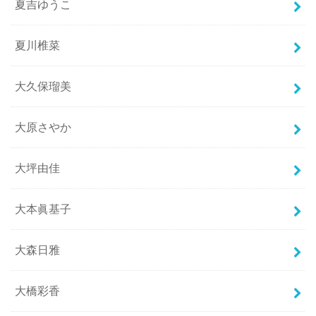
夏吉ゆうこ
夏川椎菜
大久保瑠美
大原さやか
大坪由佳
大本眞基子
大森日雅
大橋彩香