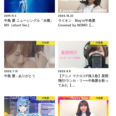
2019.11.4
2020.10.23
中島 愛 ニューシングル「水槽」
ライオン May'n/中島愛
MV（short Ver.)
Covered by NOMO【…
中島愛
中島愛
2020.7.15
2020.8.8
中島 愛 - ありがとう
【アニメ マクロスF挿入歌】星間
飛行/ランカ・リー=中島愛を歌っ
てみた【…
中島愛
中島愛