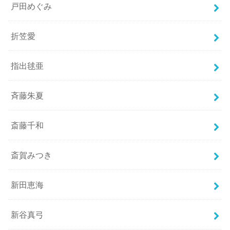
戸田めぐみ
折笠愛
指出毬亜
斉藤朱夏
斎藤千和
斎賀みつき
新田恵海
新谷真弓