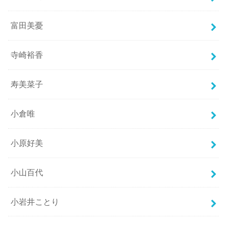
富田美憂
寺崎裕香
寿美菜子
小倉唯
小原好美
小山百代
小岩井ことり