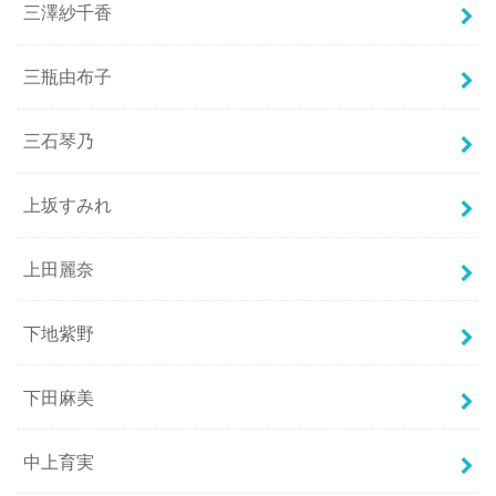
三澤紗千香
三瓶由布子
三石琴乃
上坂すみれ
上田麗奈
下地紫野
下田麻美
中上育実