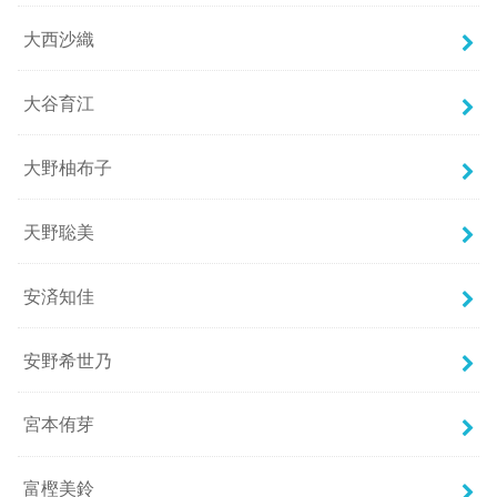
大西沙織
大谷育江
大野柚布子
天野聡美
安済知佳
安野希世乃
宮本侑芽
富樫美鈴