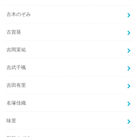
古木のぞみ
古賀葵
吉岡茉祐
吉武千颯
吉田有里
名塚佳織
味里