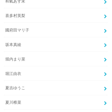
和氣あず未
喜多村英梨
國府田マリ子
坂本真綾
堀内まり菜
堀江由衣
夏吉ゆうこ
夏川椎菜