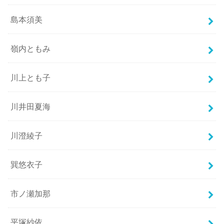
島本須美
嶺内ともみ
川上とも子
川井田夏海
川澄綾子
巽悠衣子
市ノ瀬加那
平塚紗依