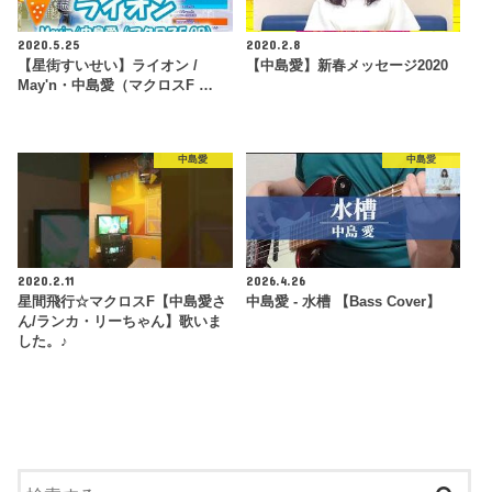
2020.5.25
2020.2.8
【星街すいせい】ライオン /
【中島愛】新春メッセージ2020
May'n・中島愛（マクロスF …
中島愛
中島愛
2020.2.11
2026.4.26
星間飛行☆マクロスF【中島愛さ
中島愛 - 水槽 【Bass Cover】
ん/ランカ・リーちゃん】歌いま
した。♪