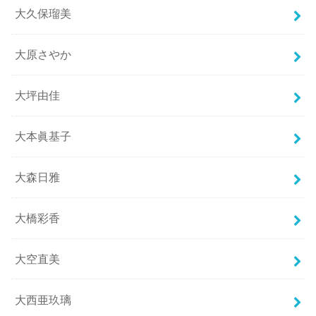
大久保瑠美
大原さやか
大坪由佳
大本眞基子
大森日雅
大橋彩香
大空直美
大西亜玖璃