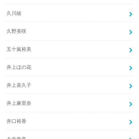
久川綾
久野美咲
五十嵐裕美
井上ほの花
井上喜久子
井上麻里奈
井口裕香
今井麻美