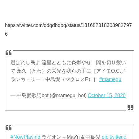
https://twitter.com/qdqdbqbq/status/131682318303982797
6
選ばれし民よ 流星とともに炎燃やせ 闇を切り裂い
て 永久（とわ）の栄光を我らの手に［アイモO.C.／
ランカ・リー＝中島愛（マクロスF）］
#mamegu
— 中島愛歌詞bot (@mamegu_bot)
October 15, 2020
#NowPlaying
ライオン – May'n & 中島愛
pic.twitter.c