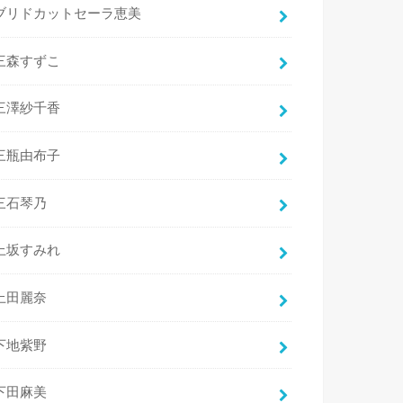
ブリドカットセーラ恵美
三森すずこ
三澤紗千香
三瓶由布子
三石琴乃
上坂すみれ
上田麗奈
下地紫野
下田麻美