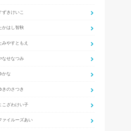
すずきけいこ
たかはし智秋
たみやすともえ
やなせなつみ
ゆかな
ゆきのさつき
よこざわけい子
ファイルーズあい