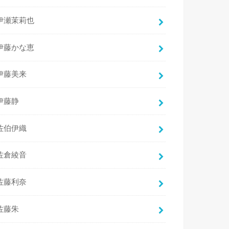
伊瀬茉莉也
伊藤かな恵
伊藤美来
伊藤静
佐伯伊織
佐倉綾音
佐藤利奈
佐藤朱