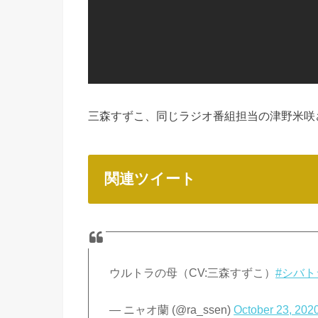
三森すずこ、同じラジオ番組担当の津野米咲
関連ツイート
ウルトラの母（CV:三森すずこ）
#シバ
— ニャオ蘭 (@ra_ssen)
October 23, 202