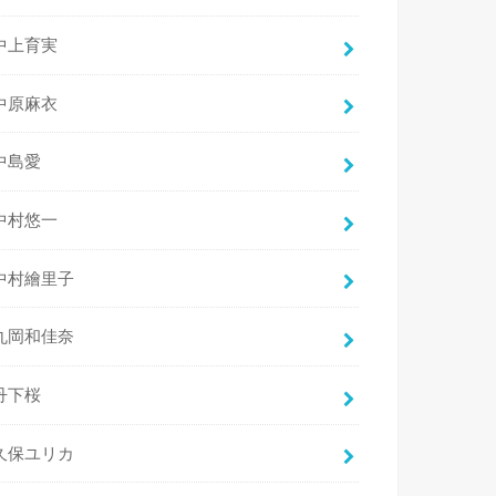
中上育実
中原麻衣
中島愛
中村悠一
中村繪里子
丸岡和佳奈
丹下桜
久保ユリカ