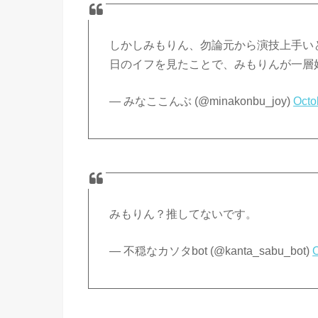
しかしみもりん、勿論元から演技上手い
日のイフを見たことで、みもりんが一層好
— みなここんぶ (@minakonbu_joy)
Octo
みもりん？推してないです。
— 不穏なカソタbot (@kanta_sabu_bot)
O