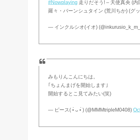
#Nowplaying
走りだそう! – 天使真央 (内田
羅々・バーンシュタイン (荒川ちか) (グッ
— インクルシオ(イオ) (@inkurusio_k_m
みもりんこんにちは。
｢ちょんまげを開始します｣
開始するとこ見てみたい(笑)
— ピース( •̀ ᴗ •́ ) (@MMMtripleM0408)
Oc