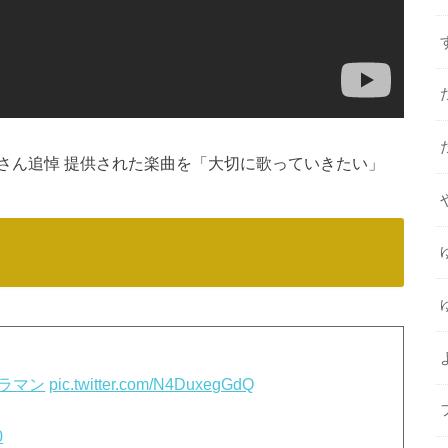
さん追悼 提供された楽曲を「大切に歌っていきたい」
トラマン
pic.twitter.com/N4DuxegGdQ
0