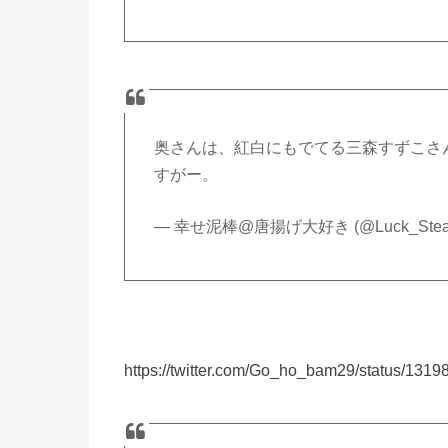
奥さんは、紅白にもでてる三森すずこさ
すがー。
— 幸せ泥棒@唐揚げ大好き (@Luck_Steal
https://twitter.com/Go_ho_bam29/status/13