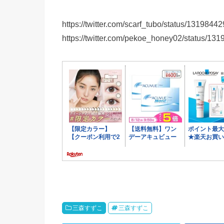
https://twitter.com/scarf_tubo/status/13198
https://twitter.com/pekoe_honey02/status/1
三森すずこ
三森すずこ