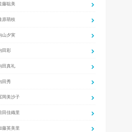
佐藤聡美
佳原萌枝
内山夕実
内田彩
内田真礼
内田秀
冨岡美沙子
前田佳織里
加藤英美里