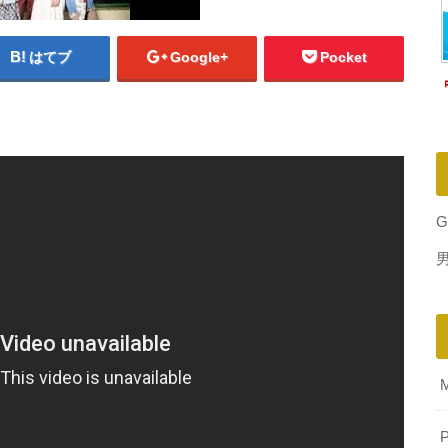
はてブ
Google+
Pocket
G
P