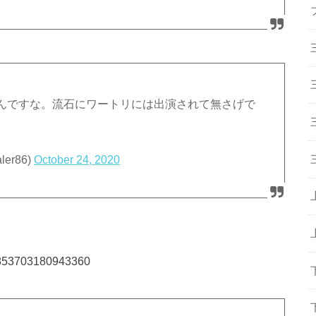
んですな。流石にワートリには出演されて無さげで
er86)
October 24, 2020
19853703180943360