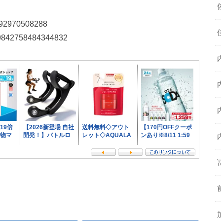
44292970508288
319842758484344832