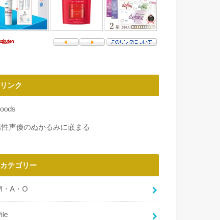
リンク
oods
男性声優のぬかるみに嵌まる
カテゴリー
M・A・O
ile