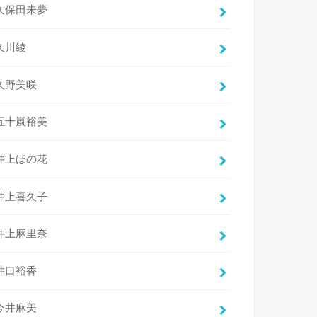
久保田未夢
久川綾
久野美咲
五十嵐裕美
井上ほの花
井上喜久子
井上麻里奈
井口裕香
今井麻美