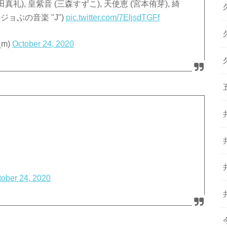
真礼), 皇紫音 (三森すずこ), 天使恵 (宮本侑芽), 綺
ジョぶの音楽 "J")
pic.twitter.com/7EIjsdTGFf
_m)
October 24, 2020
tober 24, 2020