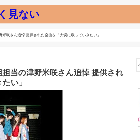
く見ない
野米咲さん追悼 提供された楽曲を「大切に歌っていきたい」
担当の津野米咲さん追悼 提供され
きたい」