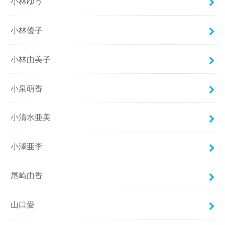
小林ゆう
小林優子
小林由美子
小泉萌香
小清水亜美
小澤亜李
尾崎由香
山口愛