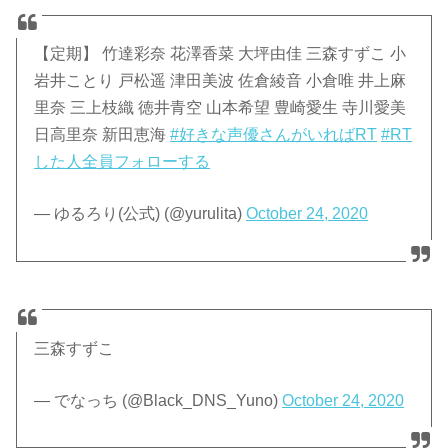
【定期】 竹達彩奈 花澤香菜 大坪由佳 三森すずこ 小
岩井ことり 戸松遥 津田美波 佐倉綾音 小倉唯 井上麻
里奈 三上枝織 徳井青空 山本希望 豊崎愛生 寺川愛美
日高里奈 新田恵海
#好きな声優さんがいればRT
#RT
した人全員フォローする
— ゆるろり(公式) (@yurulita)
October 24, 2020
三森すずこ
— でなっち (@Black_DNS_Yuno)
October 24, 2020