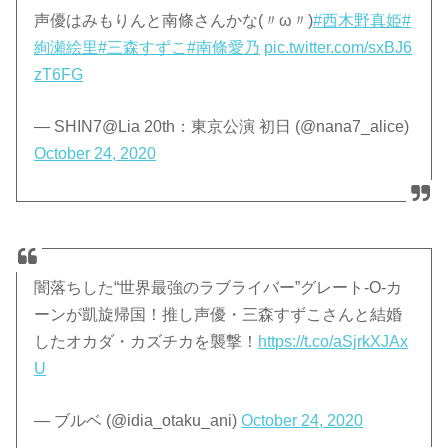
声優はみもりんと南條さんかな(〃ω〃)
#西木野真姫
#
絢瀬絵里
#三森すずこ
#南條愛乃
pic.twitter.com/sxBJ6
zT6FG
— SHIN7@Lia 20th：東京公演 初日 (@nana7_alice)
October 24, 2020
闇落ちした“世界最強のラブライバー”グレート-O-カ
ーンが凱旋帰国！推し声優・三森すずこさんと結婚
したオカダ・カズチカを襲撃！
https://t.co/aSjrkXJAx
U
— ブルベ (@idia_otaku_ani)
October 24, 2020