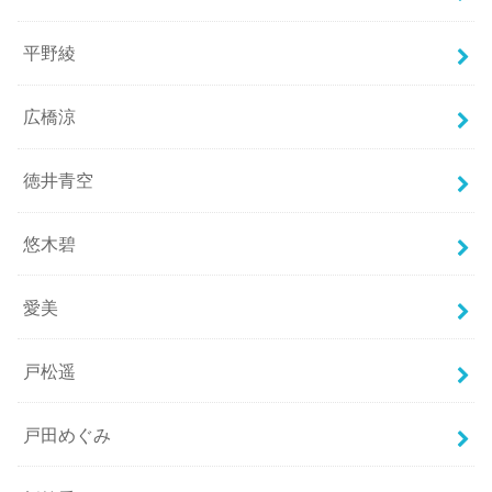
平野綾
広橋涼
徳井青空
悠木碧
愛美
戸松遥
戸田めぐみ