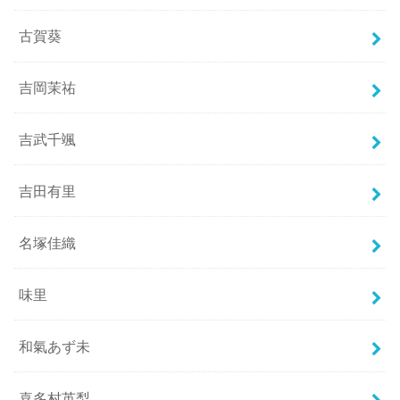
古賀葵
吉岡茉祐
吉武千颯
吉田有里
名塚佳織
味里
和氣あず未
喜多村英梨