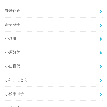
寺崎裕香
寿美菜子
小倉唯
小原好美
小山百代
小岩井ことり
小松未可子