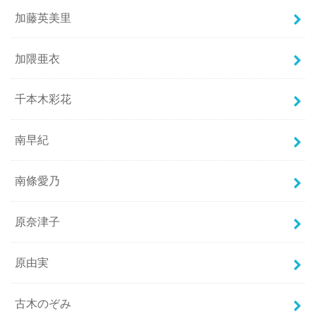
加藤英美里
加隈亜衣
千本木彩花
南早紀
南條愛乃
原奈津子
原由実
古木のぞみ