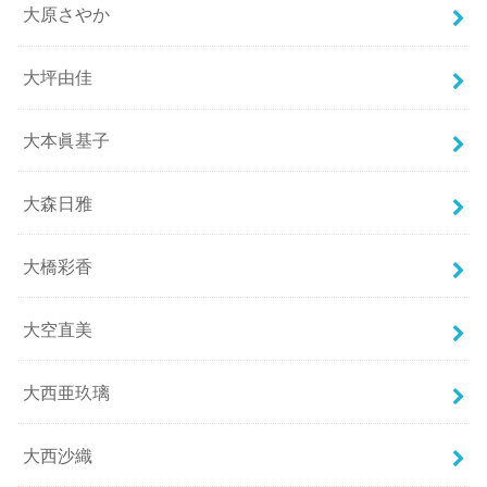
大原さやか
大坪由佳
大本眞基子
大森日雅
大橋彩香
大空直美
大西亜玖璃
大西沙織