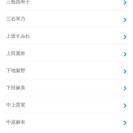
三瓶由布子
三石琴乃
上坂すみれ
上田麗奈
下地紫野
下田麻美
中上育実
中原麻衣