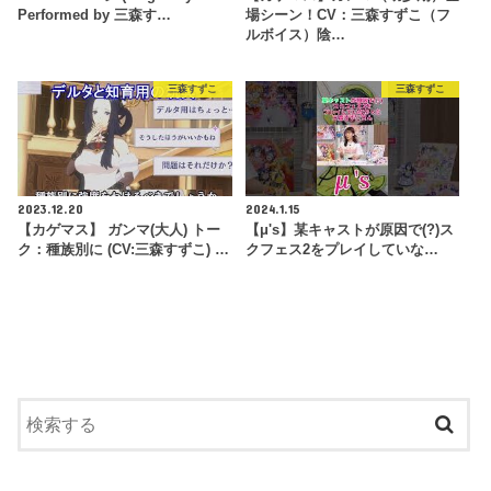
Performed by 三森す…
場シーン！CV：三森すずこ（フ
ルボイス）陰…
三森すずこ
三森すずこ
2023.12.20
2024.1.15
【カゲマス】 ガンマ(大人) トー
【μ's】某キャストが原因で(?)ス
ク：種族別に (CV:三森すずこ) …
クフェス2をプレイしていな…