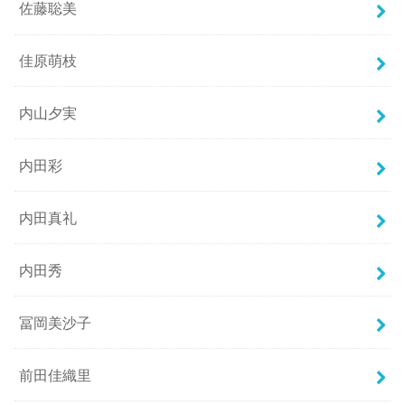
佐藤聡美
佳原萌枝
内山夕実
内田彩
内田真礼
内田秀
冨岡美沙子
前田佳織里