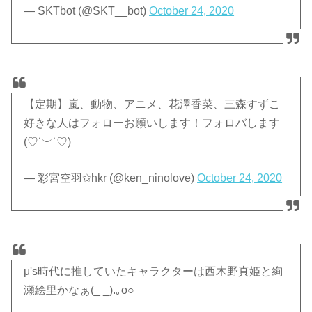
— SKTbot (@SKT__bot)
October 24, 2020
【定期】嵐、動物、アニメ、花澤香菜、三森すずこ
好きな人はフォローお願いします！フォロバします
(♡˙︶˙♡)
— 彩宮空羽✩hkr (@ken_ninolove)
October 24, 2020
μ's時代に推していたキャラクターは西木野真姫と絢
瀬絵里かなぁ(_ _).｡o○