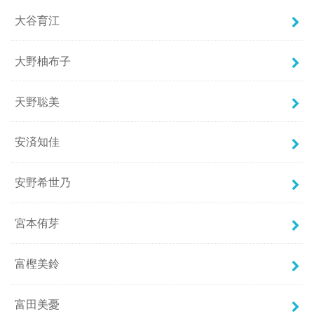
大谷育江
大野柚布子
天野聡美
安済知佳
安野希世乃
宮本侑芽
富樫美鈴
富田美憂