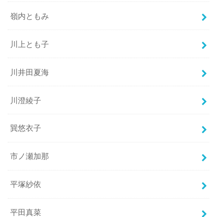
嶺内ともみ
川上とも子
川井田夏海
川澄綾子
巽悠衣子
市ノ瀬加那
平塚紗依
平田真菜