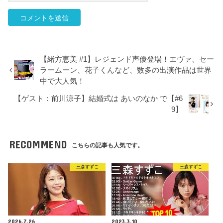
【緒方恵美 #1】レジェンド声優登場！エヴァ、セー
ラームーン、花子くんなど、数多の出演作品は世界
中で大人気！
【ゲスト：前川涼子】結婚式は あいのなか で【#6
9】
RECOMMEND
こちらの記事も人気です。
三森すずこ
三森すずこ
2026.7.26
2023.3.10