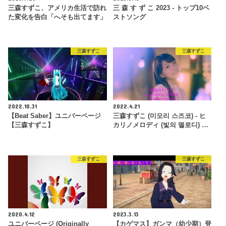
三森すずこ、アメリカ生活で訪れ
三 森 す ず こ 2023 - トップ10ベ
た変化を告白「へそも出てます」
ストソング
三森すずこ
三森すずこ
2022.10.31
2022.4.21
【Beat Saber】ユニバーページ
三森すずこ (미모리 스즈코) - ヒ
【三森すずこ】
カリノメロディ (빛의 멜로디) …
三森すずこ
三森すずこ
2020.4.12
2023.3.13
ユニバーページ (Originally
【カゲマス】ガンマ（幼少期）登