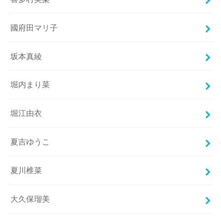
國府田マリ子
坂本真綾
堀内まり菜
堀江由衣
夏吉ゆうこ
夏川椎菜
大久保瑠美