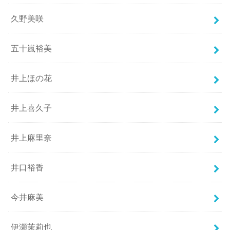
久野美咲
五十嵐裕美
井上ほの花
井上喜久子
井上麻里奈
井口裕香
今井麻美
伊瀬茉莉也