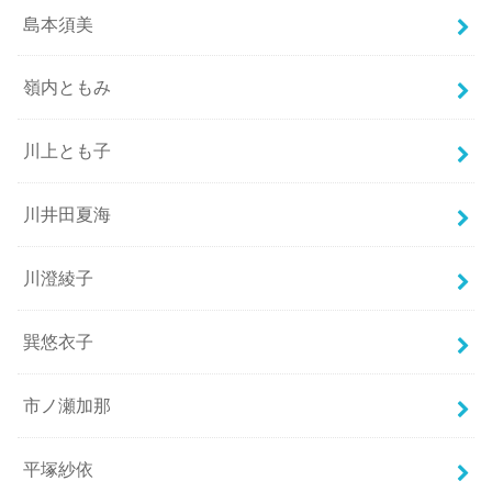
島本須美
嶺内ともみ
川上とも子
川井田夏海
川澄綾子
巽悠衣子
市ノ瀬加那
平塚紗依