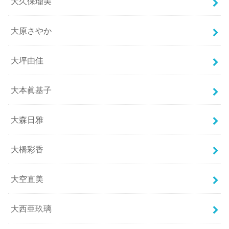
大久保瑠美
大原さやか
大坪由佳
大本眞基子
大森日雅
大橋彩香
大空直美
大西亜玖璃