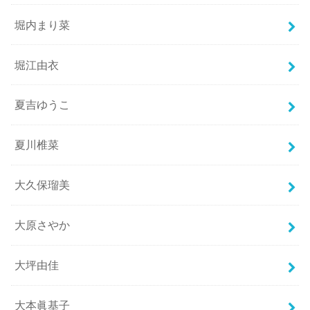
堀内まり菜
堀江由衣
夏吉ゆうこ
夏川椎菜
大久保瑠美
大原さやか
大坪由佳
大本眞基子