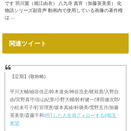
です 羽川翼（堀江由衣） 八九寺 真宵（加藤英美里） 化
物語シリーズ副音声 動画内で使用している画像の著作権
は …
関連ツイート
【定期】(敬称略)
平川大輔/細谷佳正/鈴木達央/神谷浩史/梶裕貴/入野自
由/宮野真守/谷山紀章/小野大輔/鈴村健一/津田健次郎/
小松未可子/釘宮理恵/坂本真綾/朴璐美/雪野五月/加藤
英美里/斎藤千和
#RTした人全員フォローする
#相互
希望