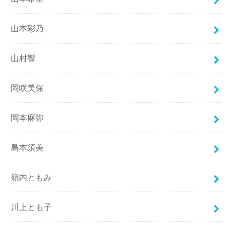
山本彩乃
山村響
岡咲美保
岡本麻弥
島本須美
嶺内ともみ
川上とも子