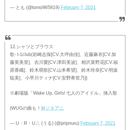
— とも (@tomo965819)
February 7, 2021
12.シャツとブラウス
歌- I-1club(岩崎志保[CV.大坪由佳]、近藤麻衣[CV.加
藤英美里]、吉川愛[CV.津田美波]、相沢菜野花[CV.福
原香織]、鈴木萌歌[CV.山本希望]、鈴木玲奈[CV.明坂
聡美]、小早川ティナ[CV.安野希世乃])
※劇場版「Wake Up, Girls! 七人のアイドル」挿入歌
(WUGの曲も！)
#ジタアニ
— U・R・U△ (うる) (@pripriuru)
February 7, 2021