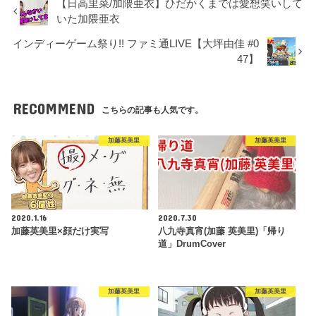
【日高里菜/加隈亜衣】ひだかくまでは愛想笑いして
いた加隈亜衣
インディーゲーム祭り!! ファミ通LIVE【大坪由佳 #0
47】
RECOMMEND
こちらの記事も人気です。
加藤英美里
加藤英美里
2020.1.16
2020.7.30
加藤英美里×顔だけ実写
八九寺真宵(加藤 英美里)「帰り
道」DrumCover
加藤英美里
加藤英美里