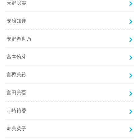
天野聡美
安済知佳
安野希世乃
宮本侑芽
富樫美鈴
富田美憂
寺崎裕香
寿美菜子