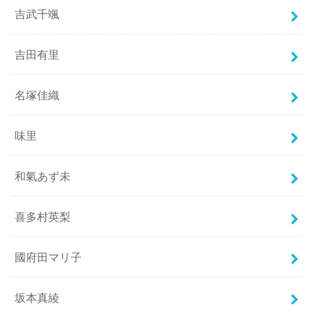
吉武千颯
吉田有里
名塚佳織
味里
和氣あず未
喜多村英梨
國府田マリ子
坂本真綾