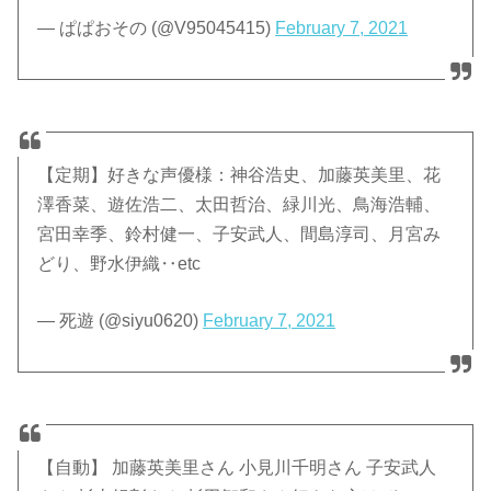
— ぱぱおその (@V95045415)
February 7, 2021
【定期】好きな声優様：神谷浩史、加藤英美里、花
澤香菜、遊佐浩二、太田哲治、緑川光、鳥海浩輔、
宮田幸季、鈴村健一、子安武人、間島淳司、月宮み
どり、野水伊織‥etc
— 死遊 (@siyu0620)
February 7, 2021
【自動】 加藤英美里さん 小見川千明さん 子安武人