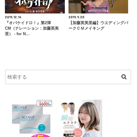
2019.12.14
2019.9.20
『オバケイドロ！』第2弾
【加藤英美里編】ウエディングパ
CM（ナレーション：加藤英美
ークＣＭメイキング
里） - for N…