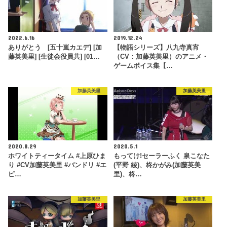
2022.6.16
2019.12.24
ありがとう [五十嵐カエデ] [加
【物語シリーズ】八九寺真宵
藤英美里] [生徒会役員共] [01…
（CV：加藤英美里）のアニメ・
ゲームボイス集【…
加藤英美里
加藤英美里
2020.8.29
2020.5.1
ホワイトティータイム #上原ひま
もってけ!セーラーふく 泉こなた
り #CV加藤英美里 #バンドリ #エ
(平野 綾)、柊かがみ(加藤英美
ピ…
里)、柊…
加藤英美里
加藤英美里