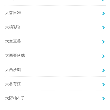
大森日雅
大橋彩香
大空直美
大西亜玖璃
大西沙織
大谷育江
大野柚布子