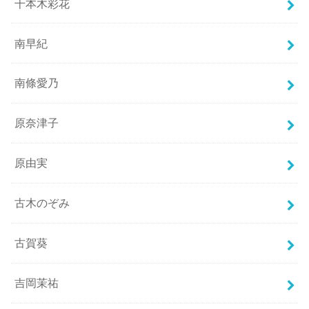
千本木彩花
南早紀
南條愛乃
原奈津子
原由実
古木のぞみ
古賀葵
吉岡茉祐