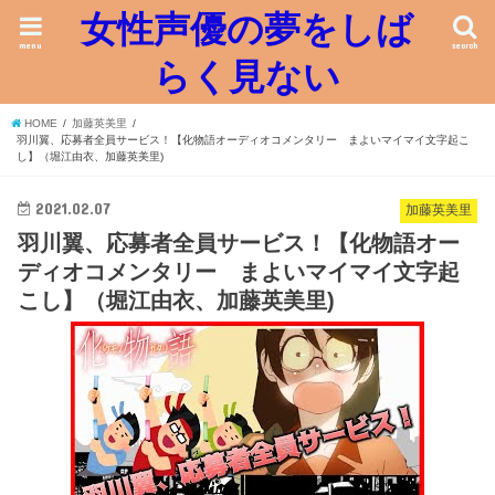
女性声優の夢をしば
menu
search
らく見ない
HOME
加藤英美里
羽川翼、応募者全員サービス！【化物語オーディオコメンタリー まよいマイマイ文字起こ
し】（堀江由衣、加藤英美里)
2021.02.07
加藤英美里
羽川翼、応募者全員サービス！【化物語オー
ディオコメンタリー まよいマイマイ文字起
こし】（堀江由衣、加藤英美里)