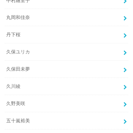
中村繪里子
丸岡和佳奈
丹下桜
久保ユリカ
久保田未夢
久川綾
久野美咲
五十嵐裕美