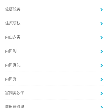
佐藤聡美
佳原萌枝
内山夕実
内田彩
内田真礼
内田秀
冨岡美沙子
前田佳織里