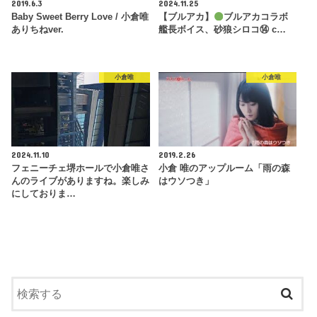
2019.6.3
2024.11.25
Baby Sweet Berry Love / 小倉唯
【ブルアカ】
ブルアカコラボ
ありちねver.
艦長ボイス、砂狼シロコ⑭ c…
小倉唯
小倉唯
2024.11.10
2019.2.26
フェニーチェ堺ホールで小倉唯さ
小倉 唯のアップルーム「雨の森
んのライブがありますね。楽しみ
はウソつき」
にしておりま…