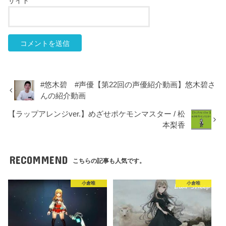
サイト
#悠木碧 #声優【第22回の声優紹介動画】悠木碧さ
んの紹介動画
【ラップアレンジver.】めざせポケモンマスター / 松
本梨香
RECOMMEND
こちらの記事も人気です。
小倉唯
小倉唯