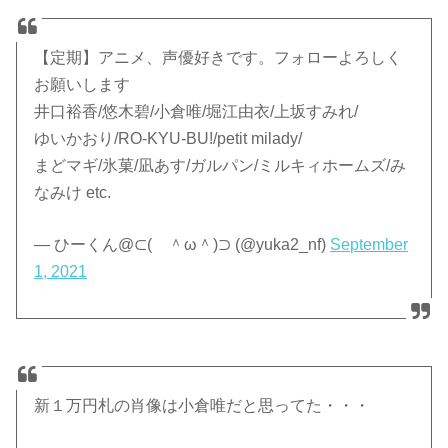
【定期】アニメ、声優好きです。フォローよろしく
お願いします
井口裕香/悠木碧/小倉唯/堀江由衣/上坂すみれ/
ゆいかおり/RO-KYU-BU!/petit milady/
まどマギ/氷菓/凪あす/ガルパン/ミルキィホームズ/み
なみけ etc.
— ひーくん@⊂( ＾ω＾)⊃ (@yuka2_nf)
September
1, 2021
新１万円札の肖像は小倉唯だと思ってた・・・