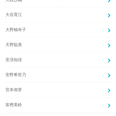
大谷育江
大野柚布子
天野聡美
安済知佳
安野希世乃
宮本侑芽
富樫美鈴