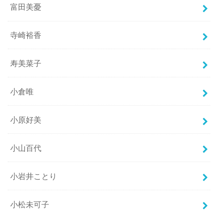
富田美憂
寺崎裕香
寿美菜子
小倉唯
小原好美
小山百代
小岩井ことり
小松未可子