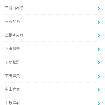
三瓶由布子
三石琴乃
上坂すみれ
上田麗奈
下地紫野
下田麻美
中上育実
中原麻衣