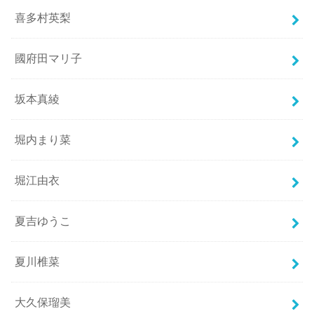
喜多村英梨
國府田マリ子
坂本真綾
堀内まり菜
堀江由衣
夏吉ゆうこ
夏川椎菜
大久保瑠美