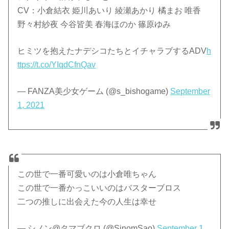
CV：小倉結衣 姫川あいり 綾瀬あかり 橘まお 唯香
野々村紗夜 今谷皆美 春海ほのか 篠原ゆみ
ヒミツを抱えたナデシコたちとイチャラブするADV
h
ttps://t.co/YIqdCfnQav
— FANZA美少女ゲーム (@s_bishogame)
September
1, 2021
この世で一番可愛いのは小倉唯ちゃん
この世で一番かっこいいのはバスターブロス
二つの推しに出会えた今の人生は幸せ
— シノン@タマブクロ (@SinomSao)
September 1,