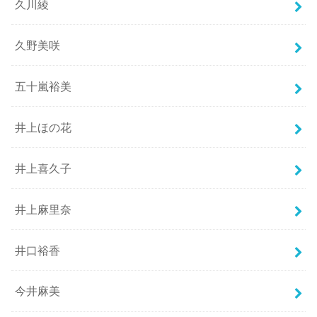
久川綾
久野美咲
五十嵐裕美
井上ほの花
井上喜久子
井上麻里奈
井口裕香
今井麻美