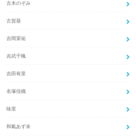
古木のぞみ
古賀葵
吉岡茉祐
吉武千颯
吉田有里
名塚佳織
味里
和氣あず未