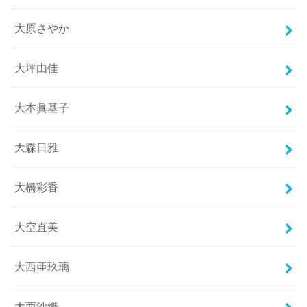
大原さやか
大坪由佳
大本眞基子
大森日雅
大橋彩香
大空直美
大西亜玖璃
大西沙織