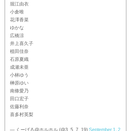
堀江由衣
小倉唯
花澤香菜
ゆかな
広橋涼
井上喜久子
植田佳奈
石原夏織
成瀬未亜
小林ゆう
榊原ゆい
南條愛乃
田口宏子
佐藤利奈
喜多村英梨
— くーげる@ホルホル (@3_5_7_19)
September 1, 2