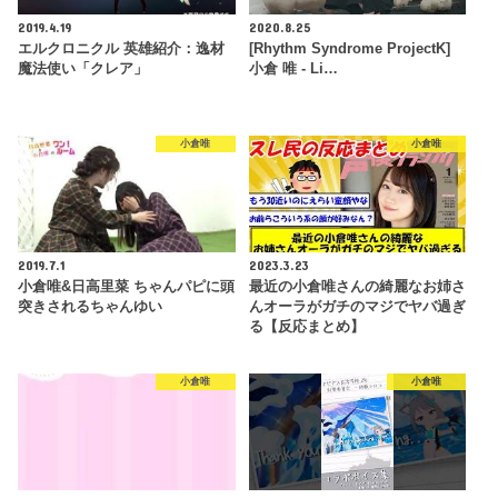
2019.4.19
2020.8.25
エルクロニクル 英雄紹介：逸材
[Rhythm Syndrome ProjectK]
魔法使い「クレア」
小倉 唯 - Li…
小倉唯
小倉唯
2019.7.1
2023.3.23
小倉唯&日高里菜 ちゃんパピに頭
最近の小倉唯さんの綺麗なお姉さ
突きされるちゃんゆい
んオーラがガチのマジでヤバ過ぎ
る【反応まとめ】
小倉唯
小倉唯