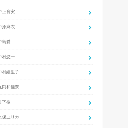
中上育実
中原麻衣
中島愛
中村悠一
中村繪里子
丸岡和佳奈
丹下桜
久保ユリカ