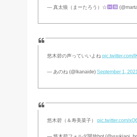
— 真太狼（まーたろう）☆
(@marta
悠木碧の声っていいよね
pic.twitter.com
— あのね (@lkanaide)
September 1, 202
悠木碧（＆寿美菜子）
pic.twitter.com/x
— 悠木碧フォルダ開放bot (@yuukiaoi_bo