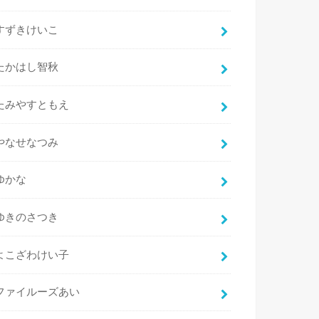
すずきけいこ
たかはし智秋
たみやすともえ
やなせなつみ
ゆかな
ゆきのさつき
よこざわけい子
ファイルーズあい