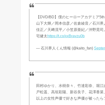
【DVD/BD】僕のヒーローアカデミア5th 
山下大輝／岡本信彦／佐倉綾音／石川界
佳正／天﨑滉平／小笠原亜紀／沖野晃司
宅健太
https://t.co/xxBravzu0b
— 石川界人くん情報 (@kaito_fan)
Septe
田村ゆかり、水樹奈々、竹達彩奈、堀江
戸松遥、高垣彩陽、新谷良子、花澤香菜
以上の女性声優で好きな声優が被ったら