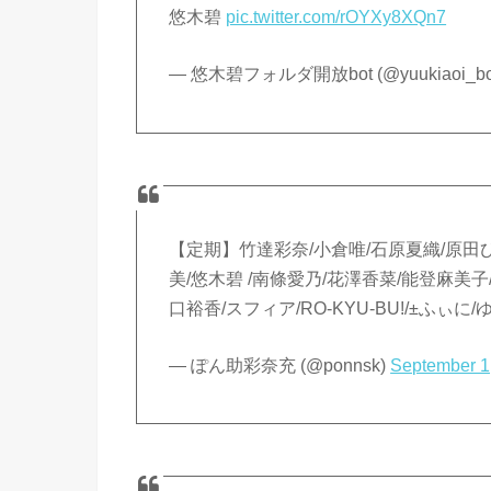
悠木碧
pic.twitter.com/rOYXy8XQn7
— 悠木碧フォルダ開放bot (@yuukiaoi_bo
【定期】竹達彩奈/小倉唯/石原夏織/原田
美/悠木碧 /南條愛乃/花澤香菜/能登麻美子
口裕香/スフィア/RO-KYU-BU!/±ふぃに/
— ぽん助彩奈充 (@ponnsk)
September 1