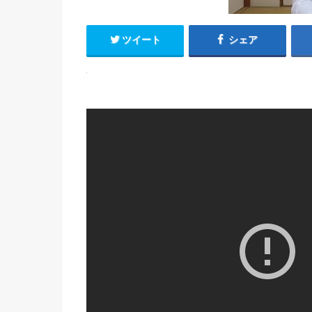
ツイート
シェア