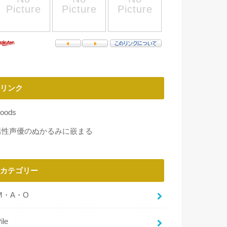
リンク
oods
男性声優のぬかるみに嵌まる
カテゴリー
M・A・O
ile