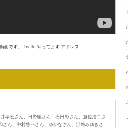
です。 Twitterやってます アドレス
櫻井孝宏さん、日野聡さん、石田彰さん、遊佐浩二さ
和さん、中村悠一さん、ゆかなさん、沢城みゆきさ