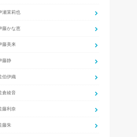
伊瀬茉莉也
伊藤かな恵
伊藤美来
伊藤静
佐伯伊織
佐倉綾音
佐藤利奈
佐藤朱