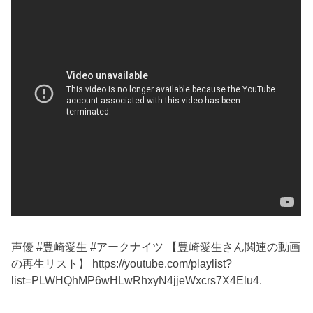
声優 #豊崎愛生 #アークナイツ 【豊崎愛生さん関連の動画
の再生リスト】 https://youtube.com/playlist?
list=PLWHQhMP6wHLwRhxyN4jjeWxcrs7X4Elu4.