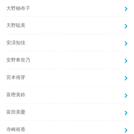
大野柚布子
天野聡美
安済知佳
安野希世乃
宮本侑芽
富樫美鈴
富田美憂
寺崎裕香