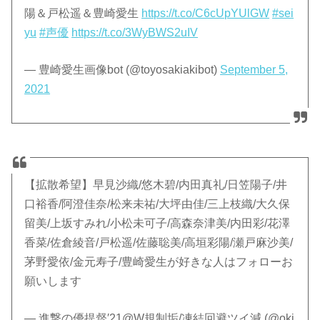
陽＆戸松遥＆豊崎愛生
https://t.co/C6cUpYUlGW
#sei
yu
#声優
https://t.co/3WyBWS2uIV
— 豊崎愛生画像bot (@toyosakiakibot)
September 5,
2021
【拡散希望】早見沙織/悠木碧/内田真礼/日笠陽子/井
口裕香/阿澄佳奈/松来未祐/大坪由佳/三上枝織/大久保
留美/上坂すみれ/小松未可子/高森奈津美/内田彩/花澤
香菜/佐倉綾音/戸松遥/佐藤聡美/高垣彩陽/瀬戸麻沙美/
茅野愛依/金元寿子/豊崎愛生が好きな人はフォローお
願いします
— 進撃の優提督′21@W規制垢/凍結回避ツイ減 (@oki