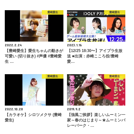
豊崎愛生
豊崎愛生
2022.2.24
2023.1.16
【豊崎愛生】愛生ちゃんの動きが
【12/25 18:30〜】アイプラ生放
可愛い (切り抜き) #声優 #豊崎愛
送 ■出演：赤崎こころ役/豊崎
生 …
愛…
豊崎愛生
豊崎愛生
2022.10.28
2019.9.2
【カラオケ】シロツメクサ (豊崎
【強風ご挨拶】楽しいムーミン一
愛生)
家～春のはじまり～★ムーミンバ
レーパーク・…