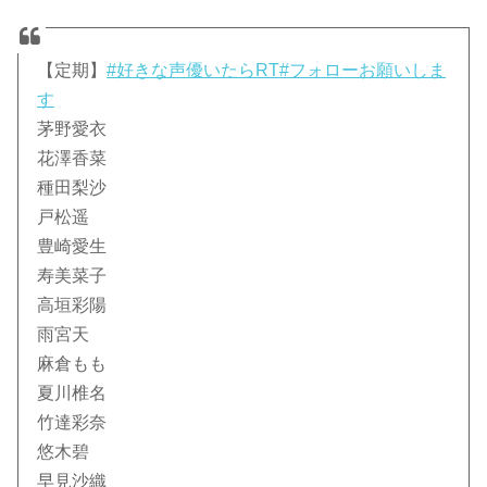
【定期】
#好きな声優いたらRT
#フォローお願いしま
す
茅野愛衣
花澤香菜
種田梨沙
戸松遥
豊崎愛生
寿美菜子
高垣彩陽
雨宮天
麻倉もも
夏川椎名
竹達彩奈
悠木碧
早見沙織