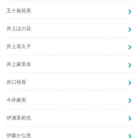
五十嵐裕美
井上ほの花
井上喜久子
井上麻里奈
井口裕香
今井麻美
伊瀬茉莉也
伊藤かな恵