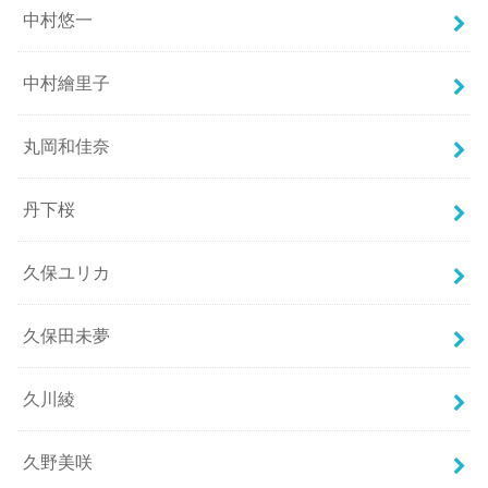
中村悠一
中村繪里子
丸岡和佳奈
丹下桜
久保ユリカ
久保田未夢
久川綾
久野美咲