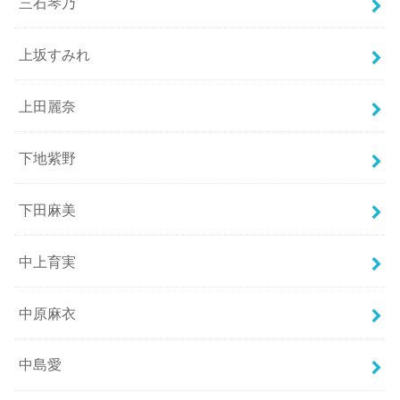
三石琴乃
上坂すみれ
上田麗奈
下地紫野
下田麻美
中上育実
中原麻衣
中島愛