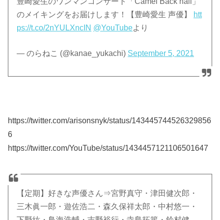
豊崎愛生のワンマンコンサート「Camel Back hall」
のメイキングをお届けします！【豊崎愛生 声優】
htt
ps://t.co/2nYULXncIN
@YouTube
より
— のらねこ (@kanae_yukachi)
September 5, 2021
https://twitter.com/arisonsnyk/status/143445744526329856
6
https://twitter.com/YouTube/status/1434457121106501647
【定期】好きな声優さん⇒宮野真守・津田健次郎・
三木眞一郎・遊佐浩二・森久保祥太郎・中村悠一・
下野紘・鳥海浩輔・吉野裕行・寺島拓篤・鈴村健