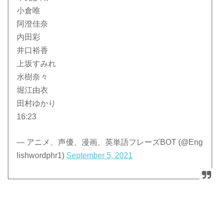
小倉唯
阿澄佳奈
内田彩
井口裕香
上坂すみれ
水樹奈々
堀江由衣
田村ゆかり
16:23
— アニメ、声優、漫画、英単語フレーズBOT (@Eng
lishwordphr1)
September 5, 2021