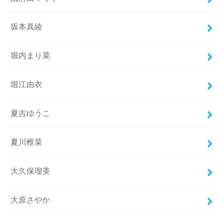
坂本真綾
堀内まり菜
堀江由衣
夏吉ゆうこ
夏川椎菜
大久保瑠美
大原さやか