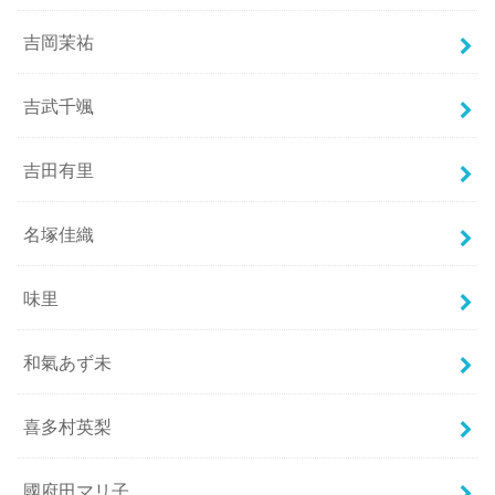
吉岡茉祐
吉武千颯
吉田有里
名塚佳織
味里
和氣あず未
喜多村英梨
國府田マリ子