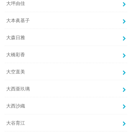
大坪由佳
大本眞基子
大森日雅
大橋彩香
大空直美
大西亜玖璃
大西沙織
大谷育江