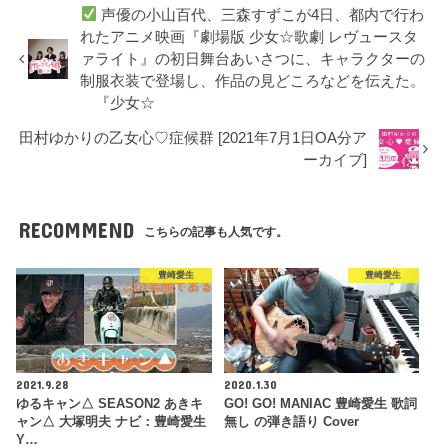
声優の小山百代、三森すずこが4日、都内で行わ
れたアニメ映画『劇場版 少女☆歌劇 レヴュースタ
ァライト』の初日舞台あいさつに、キャラクターの
制服衣装で登場し、作品の見どころなどを伝えた。
『少女☆
田村ゆかりの乙女心♡症候群 [2021年7月1日OA分ア
ーカイブ]
RECOMMEND
こちらの記事も人気です。
豊崎愛生
豊崎愛生
2021.9.28
2020.1.30
ゆるキャン△ SEASON2 あきキ
GO! GO! MANIAC 豊崎愛生 歌詞
ャン△ 大塚明夫 ナビ：豊崎愛生
無し の弾き語り Cover
Y…