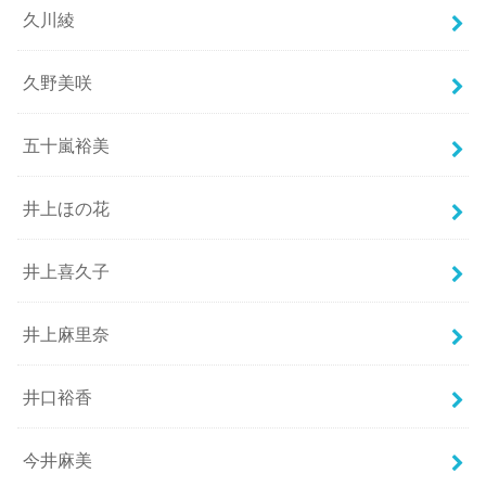
久川綾
久野美咲
五十嵐裕美
井上ほの花
井上喜久子
井上麻里奈
井口裕香
今井麻美