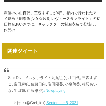
声優の小山百代、三森すずこが4日、都内で行われたアニ
メ映画『劇場版 少女☆歌劇 レヴュースタァライト』の初
日舞台あいさつに、キャラクターの制服衣装で登場し、
作品の …
関連ツイート
Star Divine/ スタァライト九九組 (小山百代, 三森すず
こ, 富田麻帆, 佐藤日向, 岩田陽葵, 小泉萌香, 相羽あい
な, 生田輝, 伊藤彩沙)
#Nowplaying
— ぐれい (@Grei_fox)
September 5, 2021