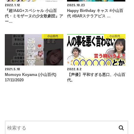
2022.1.12
2025.10.23
『超!A&G+スペシャル 小山百
Happy Birthday キャス #小山百
代・ミモザーヌの少女歌劇団』ア
代 #BARステラアビス …
ー…
小山百代
小山百代
2021.5.18
2022.8.2
Momoyo Koyama (小山百代)
【声優】平和すぎる悪口、小山百
17/11/2020
代。