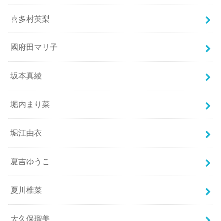
喜多村英梨
國府田マリ子
坂本真綾
堀内まり菜
堀江由衣
夏吉ゆうこ
夏川椎菜
大久保瑠美