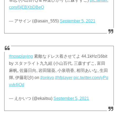
華恋 (小山百代) & 神楽ひかり (三森すずこ)
pic.twitter.
com/0jEBXbDBeO
— アサイン (@asain_555)
September 5, 2021
#nowplaying
素敵なドレス着させてよ 44.1kHz/16bit
by スタァライト九九組 (小山百代, 三森すずこ, 富田
麻帆, 佐藤日向, 岩田陽葵, 小泉萌香, 相羽あいな, 生田
輝, 伊藤彩沙) on
#onkyo
#hfplayer
pic.twitter.com/yPq
vvk4jOd
— えかいつ (@ekaitsu)
September 5, 2021