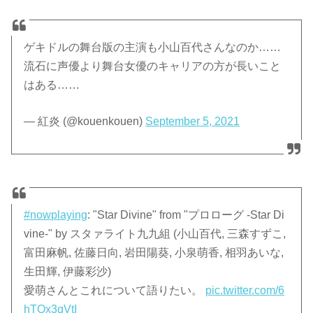
ゲキドルの舞台版の主演も小山百代さんなのか……
流石に声優より舞台女優のキャリアの方が長いこと
はある……
— 紅炎 (@kouenkouen)
September 5, 2021
#nowplaying
: "Star Divine" from "プロローグ -Star Di
vine-" by スタァライト九九組 (小山百代, 三森すずこ,
富田麻帆, 佐藤日向, 岩田陽葵, 小泉萌香, 相羽あいな,
生田輝, 伊藤彩沙)
愛萌さんとこれについて語りたい。
pic.twitter.com/6
hTQx3qVtI