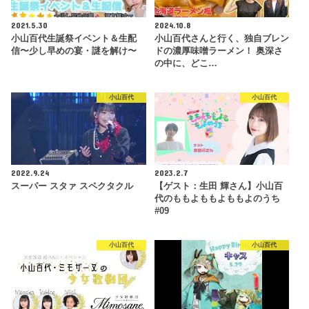
2021.5.30
2024.10.8
小山百代生誕祭イベント＆生配
小山百代さんと行く、独自ブレン
信〜少し早めの宴・謎を解け〜
ドの濃厚味噌ラーメン！ 奥深さ
の中に、どこ…
小山百代
小山百代
2022.9.24
2023.2.7
スーパー スタァ スペクタクル
【ゲスト：生田 輝さん】小山百
代のももよももよももよのうち
#09
小山百代
小山百代