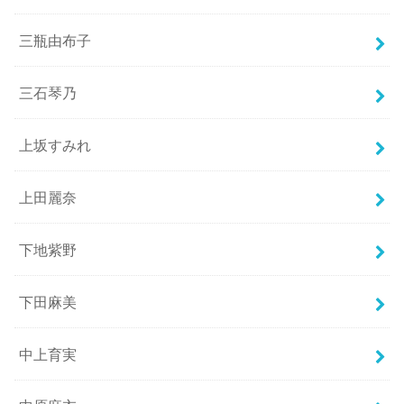
三瓶由布子
三石琴乃
上坂すみれ
上田麗奈
下地紫野
下田麻美
中上育実