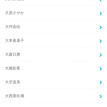
大原さやか
大坪由佳
大本眞基子
大森日雅
大橋彩香
大空直美
大西亜玖璃