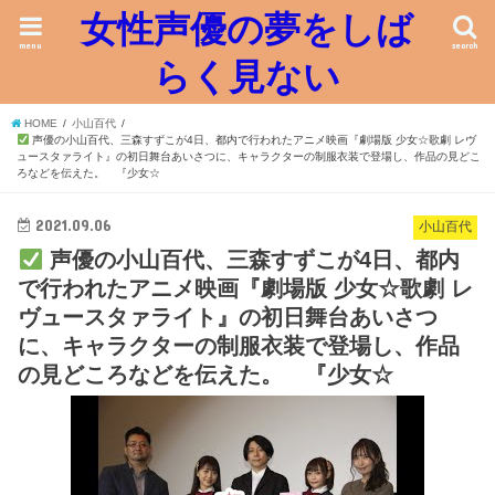
女性声優の夢をしば
menu
search
らく見ない
HOME
小山百代
声優の小山百代、三森すずこが4日、都内で行われたアニメ映画『劇場版 少女☆歌劇 レヴ
ュースタァライト』の初日舞台あいさつに、キャラクターの制服衣装で登場し、作品の見どこ
ろなどを伝えた。 『少女☆
2021.09.06
小山百代
声優の小山百代、三森すずこが4日、都内
で行われたアニメ映画『劇場版 少女☆歌劇 レ
ヴュースタァライト』の初日舞台あいさつ
に、キャラクターの制服衣装で登場し、作品
の見どころなどを伝えた。 『少女☆