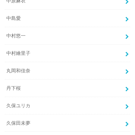
中原麻衣
中島愛
中村悠一
中村繪里子
丸岡和佳奈
丹下桜
久保ユリカ
久保田未夢