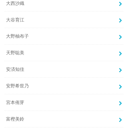
大西沙織
大谷育江
大野柚布子
天野聡美
安済知佳
安野希世乃
宮本侑芽
富樫美鈴