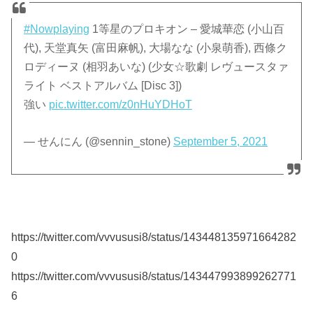
#Nowplaying
1等星のプロキオン – 愛城華恋 (小山百
代), 天堂真矢 (富田麻帆), 大場なな (小泉萌香), 西條ク
ロディーヌ (相羽あいな) (少女☆歌劇 レヴュースタァ
ライト ベストアルバム [Disc 3])
強い
pic.twitter.com/z0nHuYDHoT
— せんにん (@sennin_stone)
September 5, 2021
https://twitter.com/vvvususi8/status/143448135971664282
0
https://twitter.com/vvvususi8/status/143447993899262771
6