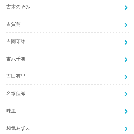
古木のぞみ
古賀葵
吉岡茉祐
吉武千颯
吉田有里
名塚佳織
味里
和氣あず未