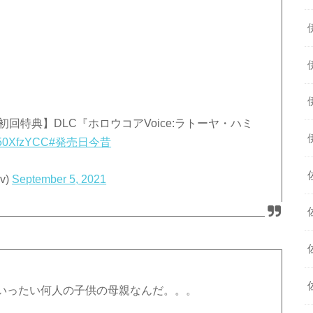
on【初回特典】DLC『ホロウコアVoice:ラトーヤ・ハミ
Te50XfzYCC
#発売日今昔
v)
September 5, 2021
いったい何人の子供の母親なんだ。。。