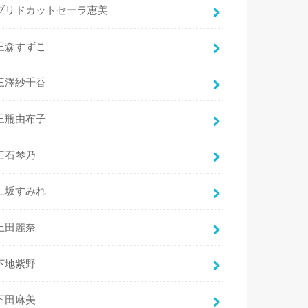
ブリドカットセーラ恵美
三森すずこ
三澤紗千香
三瓶由布子
三石琴乃
上坂すみれ
上田麗奈
下地紫野
下田麻美