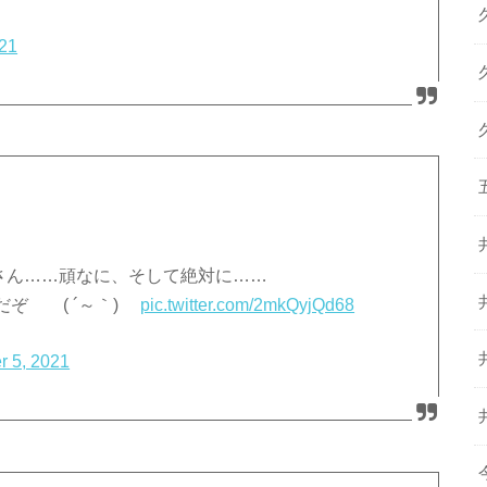
021
さん……頑なに、そして絶対に……
ぞ ( ´～｀)ゞ
pic.twitter.com/2mkQyjQd68
r 5, 2021