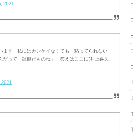
, 2021
います 私にはカンケイなくても 黙ってられない
んだって 証拠だものね」 答えはここに(井上喜久
, 2021