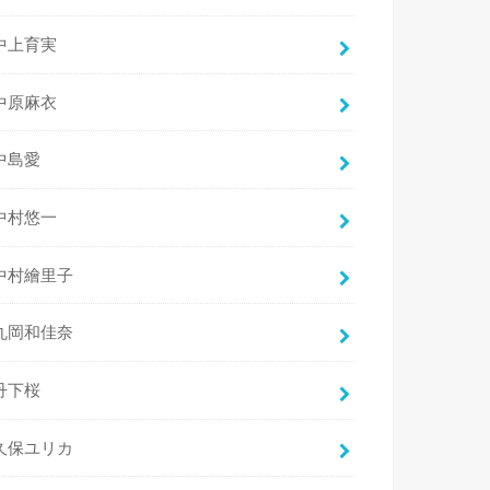
中上育実
中原麻衣
中島愛
中村悠一
中村繪里子
丸岡和佳奈
丹下桜
久保ユリカ