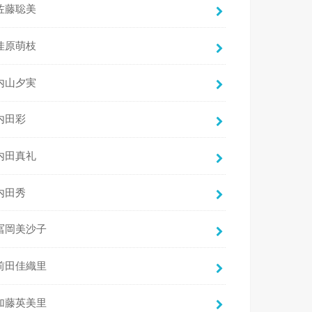
佐藤聡美
佳原萌枝
内山夕実
内田彩
内田真礼
内田秀
冨岡美沙子
前田佳織里
加藤英美里