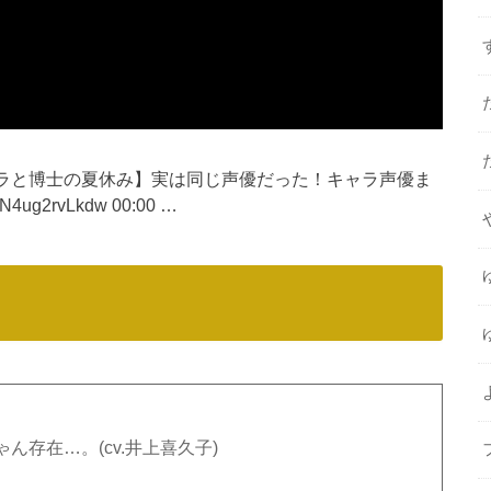
【オラと博士の夏休み】実は同じ声優だった！キャラ声優ま
ug2rvLkdw 00:00 …
存在…。(cv.井上喜久子)