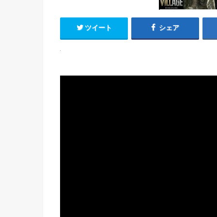
ツイート
シェア