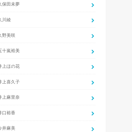
久保田未夢
久川綾
久野美咲
五十嵐裕美
井上ほの花
井上喜久子
井上麻里奈
井口裕香
今井麻美