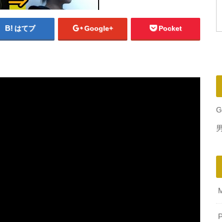
はてブ
Google+
Pocket
G
P