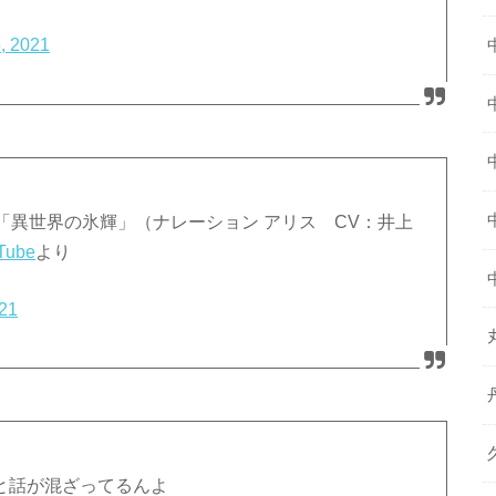
, 2021
「異世界の氷輝」（ナレーション アリス CV：井上
Tube
より
021
）と話が混ざってるんよ