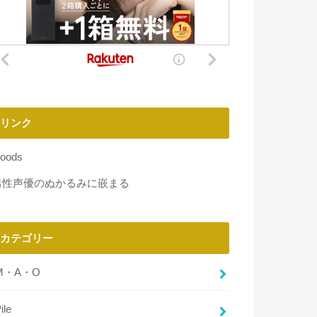
リンク
oods
男性声優のぬかるみに嵌まる
カテゴリー
M・A・O
ile