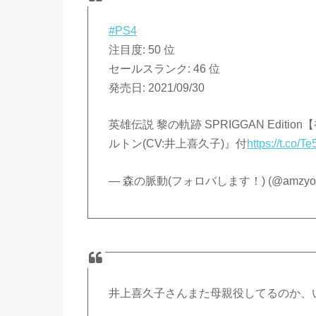
#PS4
注目度: 50 位
セールスランク: 46 位
発売日: 2021/09/30
英雄伝説 黎の軌跡 SPRIGGAN Editi
ルトン(CV:井上喜久子)』付
https://t.co/
— 森の脈動(フォロバします！) (@amzyo
井上喜久子さんまた母親役してるのか、