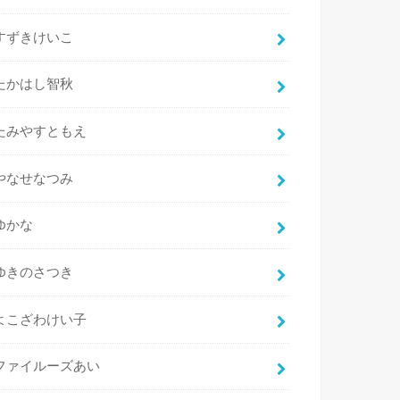
すずきけいこ
たかはし智秋
たみやすともえ
やなせなつみ
ゆかな
ゆきのさつき
よこざわけい子
ファイルーズあい