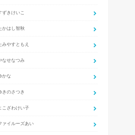
すずきけいこ
たかはし智秋
たみやすともえ
やなせなつみ
ゆかな
ゆきのさつき
よこざわけい子
ファイルーズあい