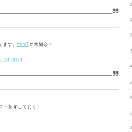
てます。
#nm7
# 水樹奈々
il 18, 2019
ストをupしておく！