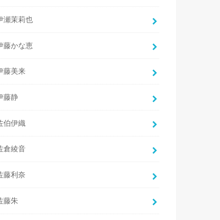
伊瀬茉莉也
伊藤かな恵
伊藤美来
伊藤静
佐伯伊織
佐倉綾音
佐藤利奈
佐藤朱