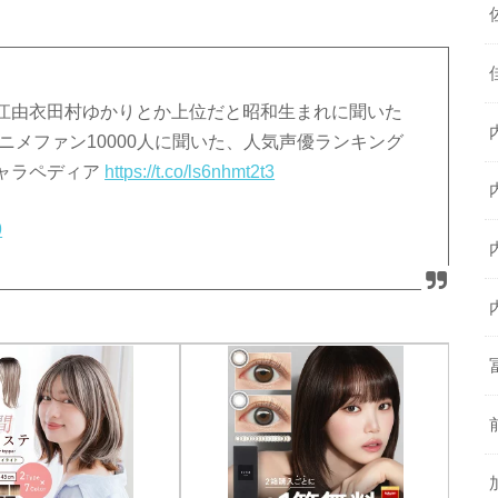
江由衣田村ゆかりとか上位だと昭和生まれに聞いた
ニメファン10000人に聞いた、人気声優ランキング
ャラペディア
https://t.co/ls6nhmt2t3
9