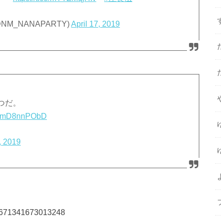
NM_NANAPARTY)
April 17, 2019
つだ。
o/MmD8nnPObD
, 2019
118671341673013248