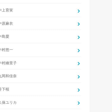
中上育実
中原麻衣
中島愛
中村悠一
中村繪里子
丸岡和佳奈
丹下桜
久保ユリカ