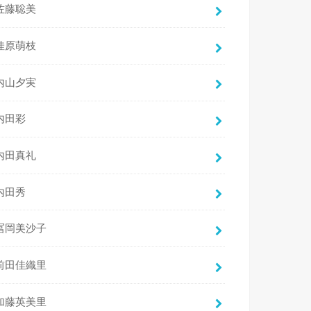
佐藤聡美
佳原萌枝
内山夕実
内田彩
内田真礼
内田秀
冨岡美沙子
前田佳織里
加藤英美里