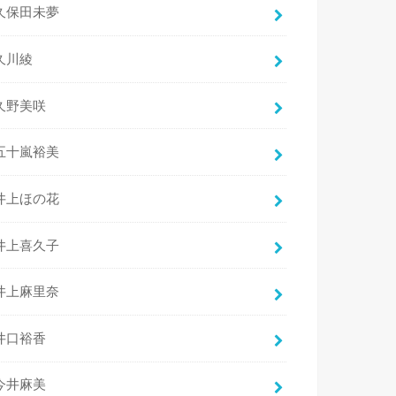
久保田未夢
久川綾
久野美咲
五十嵐裕美
井上ほの花
井上喜久子
井上麻里奈
井口裕香
今井麻美