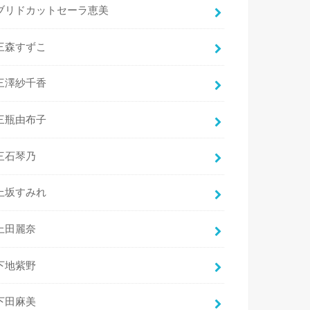
ブリドカットセーラ恵美
三森すずこ
三澤紗千香
三瓶由布子
三石琴乃
上坂すみれ
上田麗奈
下地紫野
下田麻美