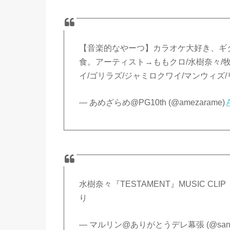
【音楽的なやーつ】カラオケ大好き、ギター
食。アーティスト→ももクロ/水樹奈々/牧野
イ/ゴリラズ/ジャミロクワイ/マンウィズ
— あめざらめ@PG10th (@amezarame)
水樹奈々『TESTAMENT』MUSIC CLIP（S
り
— マルリン@ありがとうデレ幕張 (@sana3