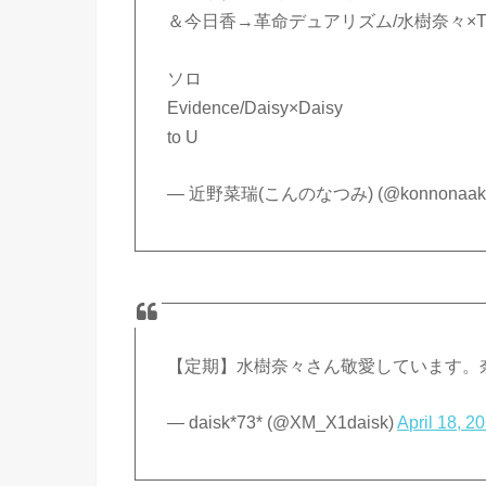
＆今日香→革命デュアリズム/水樹奈々×T.M.R
ソロ
Evidence/Daisy×Daisy
to U
— 近野菜瑞(こんのなつみ) (@konnonaak
【定期】水樹奈々さん敬愛しています。
— daisk*73* (@XM_X1daisk)
April 18, 2