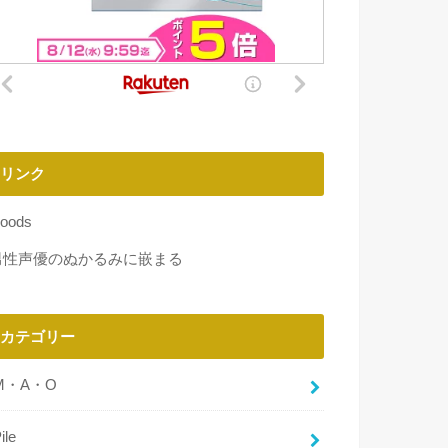
リンク
oods
男性声優のぬかるみに嵌まる
カテゴリー
M・A・O
ile