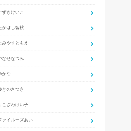
すずきけいこ
たかはし智秋
たみやすともえ
やなせなつみ
ゆかな
ゆきのさつき
よこざわけい子
ファイルーズあい