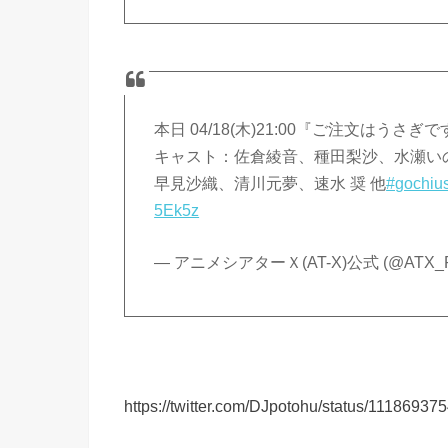
本日 04/18(木)21:00『ご注文はうさ
キャスト：佐倉綾音、種田梨沙、水瀬い
早見沙織、清川元夢、速水 奨 他
#gochiu
5Ek5z
— アニメシアターＸ(AT-X)公式 (@ATX_
https://twitter.com/DJpotohu/status/1118693