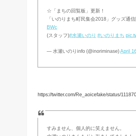
☆「まちの回覧板」更新！
「いのりまち町民集会2018」グッズ通
BWc
(スタッフ)
#水瀬いのり
#いのりまち
pic.
— 水瀬いのりinfo (@inoriminase)
April 1
https://twitter.com/Re_aoicefake/status/111
すみません、個人的に笑えません。