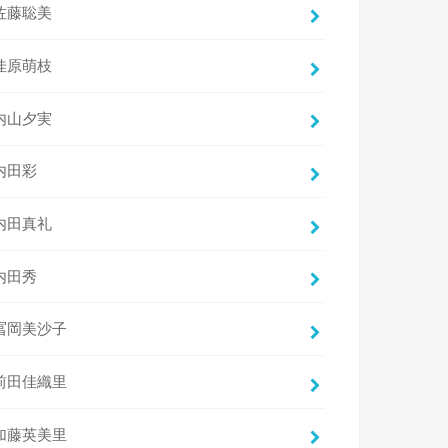
佐藤聡美
佳原萌枝
内山夕実
内田彩
内田真礼
内田秀
冨岡美沙子
前田佳織里
加藤英美里