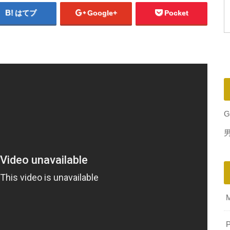
はてブ
Google+
Pocket
G
P