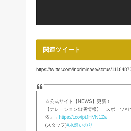
関連ツイート
https://twitter.com/inoriminase/status/11184
☆公式サイト【NEWS】更新！
【ナレーション出演情報】「スポーツ×ヒ
依』」
https://t.co/fptJHVN1Za
(スタッフ)
#水瀬いのり