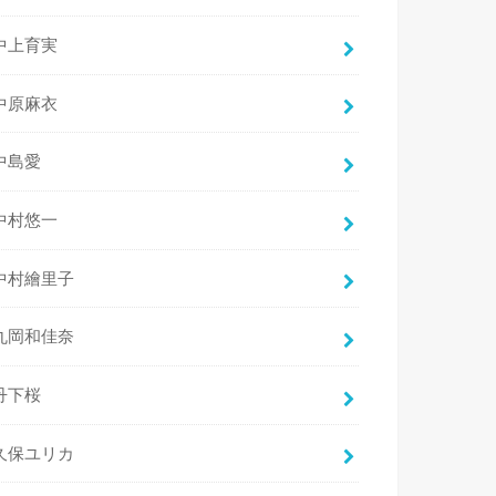
中上育実
中原麻衣
中島愛
中村悠一
中村繪里子
丸岡和佳奈
丹下桜
久保ユリカ