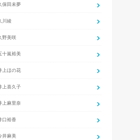
久保田未夢
久川綾
久野美咲
五十嵐裕美
井上ほの花
井上喜久子
井上麻里奈
井口裕香
今井麻美