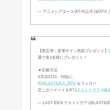
— アニメシアターＸ(AT-X)公式 (@ATX_
【第五弾：直筆サイン色紙プレゼント】
選で各1名様にプレゼント！
▼応募方法
4月30日23：59迄に、
①
@LASTIDEA_RPG
をフォロー
②このツイートをRT
#ラストイデア
#事
— LAST IDEA ラストイデア (@LASTID