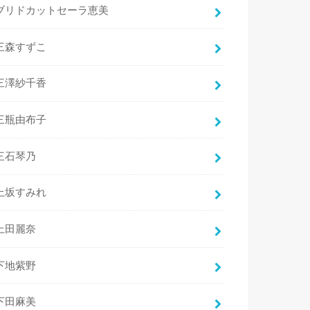
ブリドカットセーラ恵美
三森すずこ
三澤紗千香
三瓶由布子
三石琴乃
上坂すみれ
上田麗奈
下地紫野
下田麻美