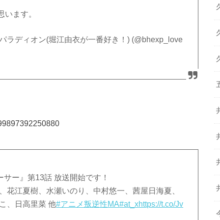
。
思います。
ィオン(堀江由衣が一番好き！) (@bhexp_love
18699897392250880
ンアーサー』第13話 放送開始です！
奈、花江夏樹、水瀬いのり、中村悠一、茜屋日海夏、
こ、日高里菜 他
#アニメ叛逆性MA
#at_x
https://t.co/Jv