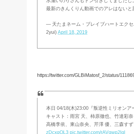
水瀬いのりさんもドン引きしてましたし
最新のきんくりん動画でのアレはないと
— 天たまネーム・ブレイブハートエクセパラデ
2yui)
April 18, 2019
https://twitter.com/GLBiMatosf_2/status/11
本日 04/18(木)23:00『叛逆性ミリオ
キャスト：雨宮 天、柿原徹也、竹達彩
高橋李依、東山奈央、芹澤 優、三森すず
zDcxqQL3
pic.twitter.com/rAVgwp2lgl