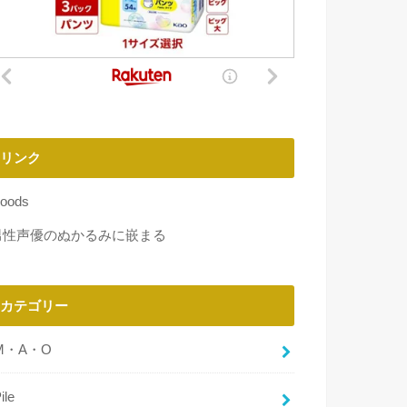
リンク
oods
男性声優のぬかるみに嵌まる
カテゴリー
M・A・O
ile