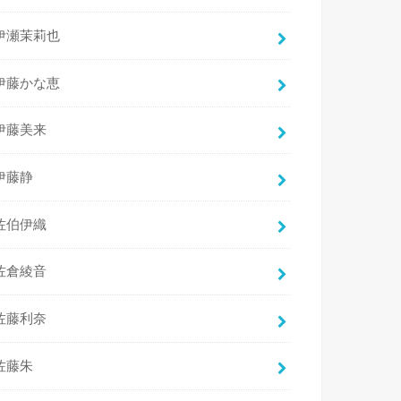
伊瀬茉莉也
伊藤かな恵
伊藤美来
伊藤静
佐伯伊織
佐倉綾音
佐藤利奈
佐藤朱