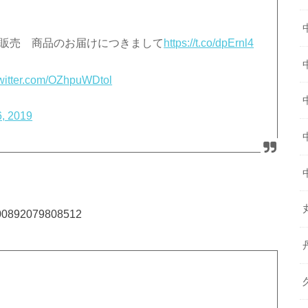
信販売 商品のお届けにつきまして
https://t.co/dpErnl4
twitter.com/OZhpuWDtol
6, 2019
8700892079808512