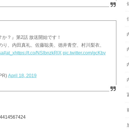
ぎですか？』第2話 放送開始です！
のり、内田真礼、佐藤聡美、徳井青空、村川梨衣、
sa
#at_x
https://t.co/NSlbnzkRlX
pic.twitter.com/gcKbv
PR)
April 18, 2019
754414567424