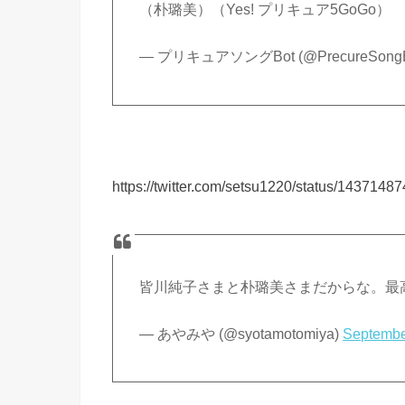
（朴璐美）（Yes! プリキュア5GoGo）
— プリキュアソングBot (@PrecureSongB
https://twitter.com/setsu1220/status/143714
皆川純子さまと朴璐美さまだからな。最
— あやみや (@syotamotomiya)
Septembe