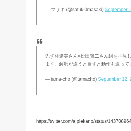
— マサキ (@satuki0masaki)
September 1
先ず朴璐美さん×松田賢二さん組を拝見
ます。解釈が違うと自ずと動作も違って
— tama-cho (@tamacho)
September 12, 
https://twitter.com/alplekano/status/143708