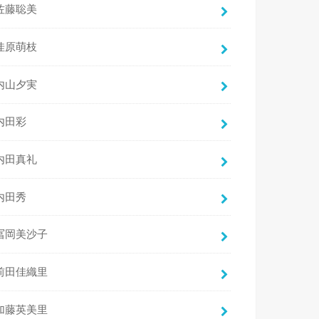
佐藤聡美
佳原萌枝
内山夕実
内田彩
内田真礼
内田秀
冨岡美沙子
前田佳織里
加藤英美里