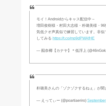
モイ！Androidからキャス配信中 –
増田俊樹様・村田大志様・朴璐美様・9
気低クオ声真似で練習しています。非似で
してみる
https://t.co/mp9dPWAfHE
— 囮奈椰【カナヤ】＊低浮上 (@46nGok
朴璐美さんの「ゾクゾクするねぇ」が聞
— えってぃー (@poartiaeriro)
September