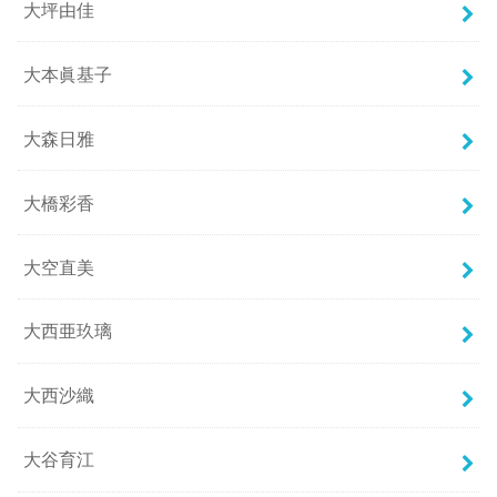
大坪由佳
大本眞基子
大森日雅
大橋彩香
大空直美
大西亜玖璃
大西沙織
大谷育江