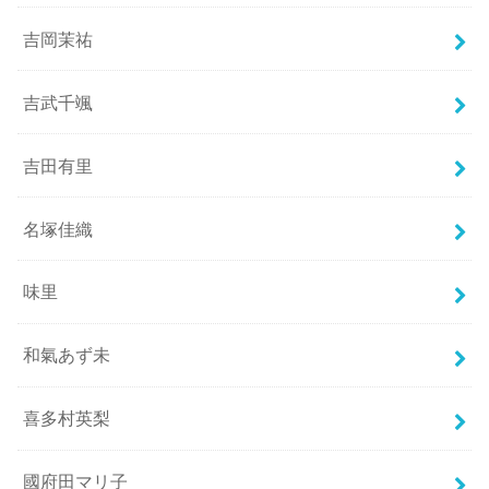
吉岡茉祐
吉武千颯
吉田有里
名塚佳織
味里
和氣あず未
喜多村英梨
國府田マリ子