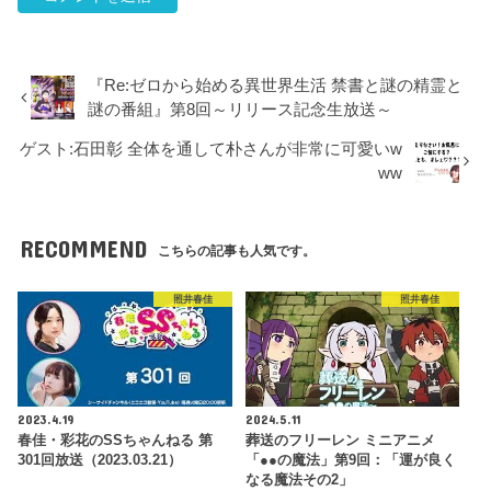
『Re:ゼロから始める異世界生活 禁書と謎の精霊と
謎の番組』第8回～リリース記念生放送～
ゲスト:石田彰 全体を通して朴さんが非常に可愛いw
ww
RECOMMEND
こちらの記事も人気です。
照井春佳
照井春佳
2023.4.19
2024.5.11
春佳・彩花のSSちゃんねる 第
葬送のフリーレン ミニアニメ
301回放送（2023.03.21）
「●●の魔法」第9回：「運が良く
なる魔法その2」