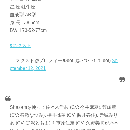
星 座 牡牛座
血液型 AB型
身 長 138.5cm
BWH 73-52-77cm
#スクスト
— スクスト@プロフィールbot (@ScGiSt_p_bot)
Se
ptember 12, 2021
Shazamを使って佐々木千枝 (CV: 今井麻夏), 龍崎薫
(CV: 春瀬なつみ), 櫻井桃華 (CV: 照井春佳), 赤城みり
あ (CV: 黒沢ともよ) & 市原仁奈 (CV: 久野美咲)のYes!