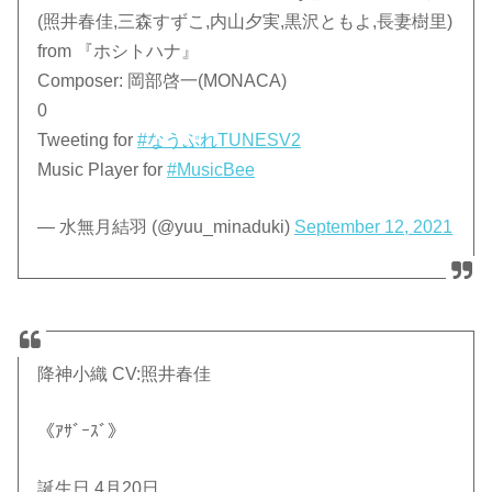
(照井春佳,三森すずこ,内山夕実,黒沢ともよ,長妻樹里)
from 『ホシトハナ』
Composer: 岡部啓一(MONACA)
0
Tweeting for
#なうぷれTUNESV2
Music Player for
#MusicBee
— 水無月結羽 (@yuu_minaduki)
September 12, 2021
降神小織 CV:照井春佳
《ｱｻﾞｰｽﾞ》
誕生日 4月20日