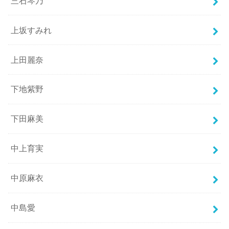
三石琴乃
上坂すみれ
上田麗奈
下地紫野
下田麻美
中上育実
中原麻衣
中島愛