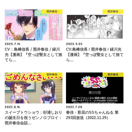
照井春佳
照井春佳
2025.7.14
2025.9.25
CV：島﨑信長 ⧸ 照井春佳 ⧸ 緑川
CV:島﨑信長 / 照井春佳 / 緑川光
光【漫画】『空っぽ聖女として捨
【漫画】『空っぽ聖女として捨て
てら…
ら…
照井春佳
照井春佳
2023.8.16
2023.7.28
スイープトウショウ：杉浦しおり
春佳・彩花のSSちゃんねる 第
の誕生日を祝うゼンノロブロイ：
293回放送（2022.11.29）
照井春佳会話…