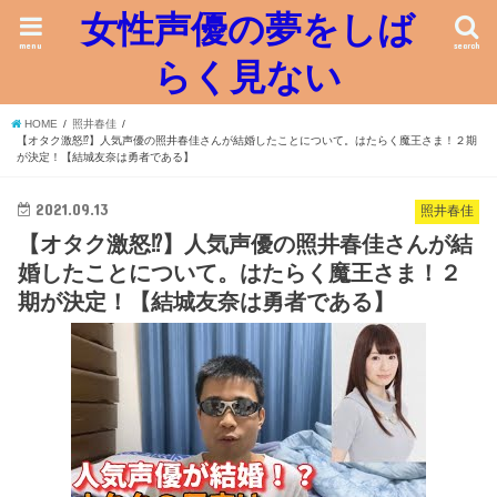
女性声優の夢をしば
menu
search
らく見ない
HOME
照井春佳
【オタク激怒⁉︎】人気声優の照井春佳さんが結婚したことについて。はたらく魔王さま！２期
が決定！【結城友奈は勇者である】
2021.09.13
照井春佳
【オタク激怒⁉︎】人気声優の照井春佳さんが結
婚したことについて。はたらく魔王さま！２
期が決定！【結城友奈は勇者である】