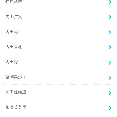
佳原萌枝
内山夕実
内田彩
内田真礼
内田秀
冨岡美沙子
前田佳織里
加藤英美里