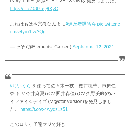
Party Time!! (M@STER VERSION)を発見しました。
https://t.co/03f7aQ9XyC
これはもはや宗教なんよ…
#違反者講習会
pic.twitter.c
om/v4yo7FwAQg
— そそ (@EIements_Garden)
September 12, 2021
#じいくら
を使って佐々木千枝、櫻井桃華、市原仁
奈. (CV:今井麻夏) (CV:照井春佳) (CV:久野美咲)のハ
イファイ☆デイズ (M@ster Version)を発見しまし
た。
https://t.co/x4wyqz1z51
このロリっ子達マジで好き