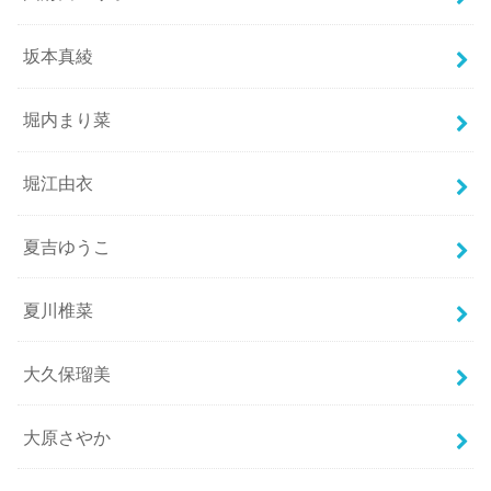
坂本真綾
堀内まり菜
堀江由衣
夏吉ゆうこ
夏川椎菜
大久保瑠美
大原さやか