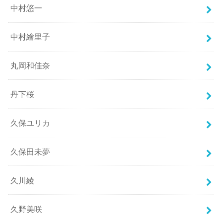
中村悠一
中村繪里子
丸岡和佳奈
丹下桜
久保ユリカ
久保田未夢
久川綾
久野美咲