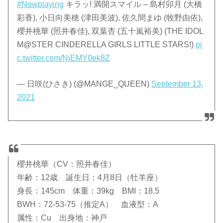
#Nowplaying
キラッ! 満開スマイル – 島村卯月 (大橋
彩香), 小日向美穂 (津田美波), 佐久間まゆ (牧野由依),
櫻井桃華 (照井春佳), 双葉杏 (五十嵐裕美) (THE IDOL
M@STER CINDERELLA GIRLS LITTLE STARS!)
pi
c.twitter.com/NjEMY0ek8Z
— 日咲(ひさき) (@MANGE_QUEEN)
September 13,
2021
櫻井桃華（CV：照井春佳）
年齢：12歳 誕生日：4月8日（牡羊座）
身長：145cm 体重：39kg BMI：18.5
BWH：72-53-75（推定A） 血液型：A
属性：Cu 出身地：神戸