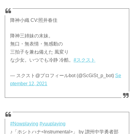
降神小織 CV:照井春佳
降神三姉妹の末妹。
無口・無表情・無感動の
三拍子を兼ね備えた 風変り
な少女。いつでも冷静 冷酷。
#スクスト
— スクスト@プロフィールbot (@ScGiSt_p_bot)
Se
ptember 12, 2021
#Nowplaying
#yuuplaying
♪「ホシトハナ<Instrumental>」 by 讃州中学勇者部