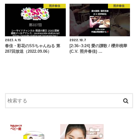
照井春佳
照井春佳
2023.4.15
2022.10.7
春佳・彩花のSSちゃんねる 第
[2:36~3:24] 愛の讃歌 / 櫻井桃華
287回放送（2022.09.06）
(C.V. 照井春佳) …