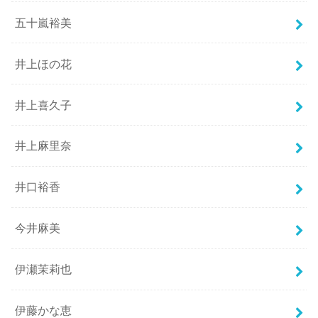
五十嵐裕美
井上ほの花
井上喜久子
井上麻里奈
井口裕香
今井麻美
伊瀬茉莉也
伊藤かな恵