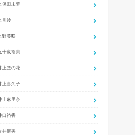
久保田未夢
久川綾
久野美咲
五十嵐裕美
井上ほの花
井上喜久子
井上麻里奈
井口裕香
今井麻美