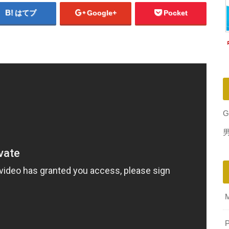
はてブ
Google+
Pocket
G
P