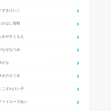
すずきけいこ
たかはし智秋
たみやすともえ
やなせなつみ
ゆかな
ゆきのさつき
よこざわけい子
ファイルーズあい