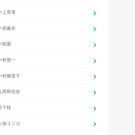
中上育実
中原麻衣
中島愛
中村悠一
中村繪里子
丸岡和佳奈
丹下桜
久保ユリカ