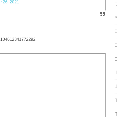
r 26, 2021
442104612341772292