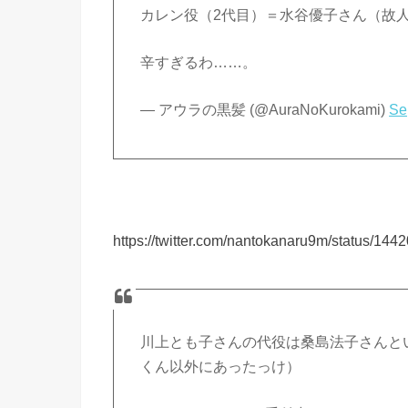
カレン役（2代目）＝水谷優子さん（故
辛すぎるわ……。
— アウラの黒髪 (@AuraNoKurokami)
Se
https://twitter.com/nantokanaru9m/status/1
川上とも子さんの代役は桑島法子さんと
くん以外にあったっけ）