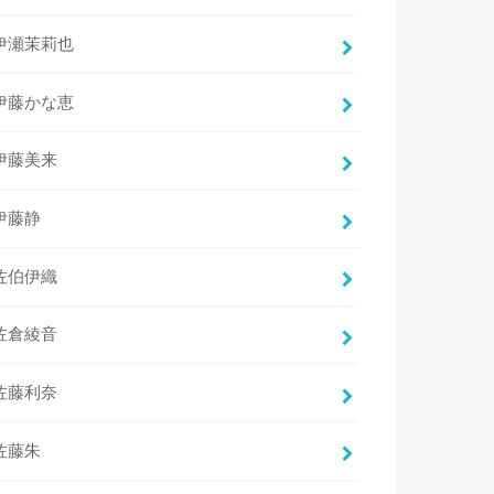
伊瀬茉莉也
伊藤かな恵
伊藤美来
伊藤静
佐伯伊織
佐倉綾音
佐藤利奈
佐藤朱