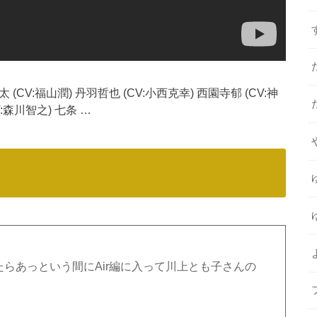
(CV:福山潤) 丹羽哲也 (CV:小西克幸) 西園寺郁 (CV:神
V:森川智之) 七条 …
たらあっという間にAir編に入って川上とも子さんの