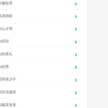
佐藤聡美
佳原萌枝
内山夕実
内田彩
内田真礼
内田秀
冨岡美沙子
前田佳織里
加藤英美里