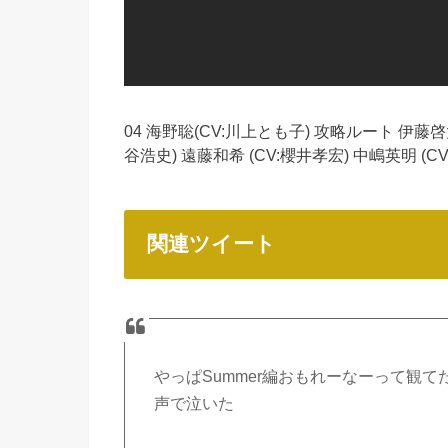
04 海野聡(CV:川上とも子) 攻略ルート 伊藤啓太 
谷浩史) 遠藤和希 (CV:櫻井孝宏) 中嶋英明 (C
関連ツイート
やっぱSummer編おもれーなーって観て
声で泣いた