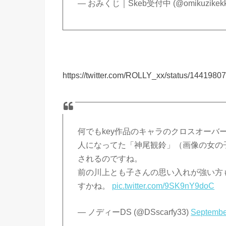
— おみくじ｜Ѕkeb受付中 (@omikuzikek
https://twitter.com/ROLLY_xx/status/144198
何でもkey作品のキャラのクロスオーバ
人になってた「神尾観鈴」（画像の女の
されるのですね。
前の川上とも子さんの思い入れが強い方
すかね。
pic.twitter.com/9SK9nY9doC
— ノディーDS (@DSscarfy33)
Septembe