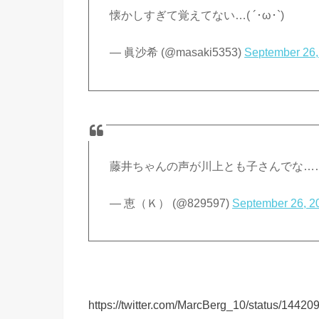
懐かしすぎて覚えてない…( ´･ω･`)
— 眞沙希 (@masaki5353)
September 26,
藤井ちゃんの声が川上とも子さんでな…
— 恵（Ｋ） (@829597)
September 26, 2
https://twitter.com/MarcBerg_10/status/144