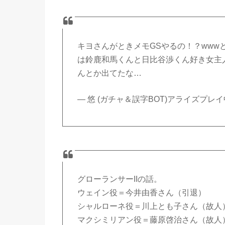
キヨさんがときメモGSやるの！？www
は鈴鹿和馬くんと日比谷渉くん好き女主
んとか出てたな…
— 悠 (ガチャ＆誤字BOT)アライズプレイ中 
グローランサーIIの話。
ウェイン役＝今井由香さん（引退）
シャルローネ役＝川上とも子さん（故人
マクシミリアン役＝藤原啓治さん（故人