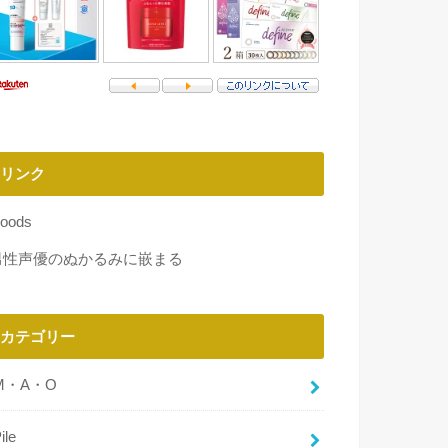
リンク
oods
男性声優のぬかるみに嵌まる
カテゴリー
M・A・O
ile