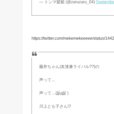
— トンマ髪銀 (@zaruzaru_04)
Septembe
https://twitter.com/mekemekeeeee/status/1
藤井ちゃん(友達兼ライバル??)の
声って…
声って…(இдஇ )
川上とも子さん!?