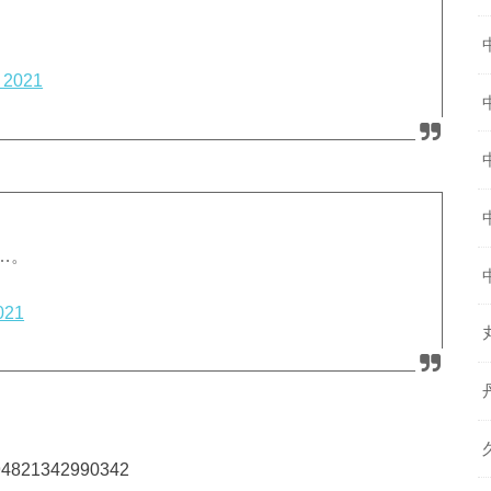
 2021
…。
021
2094821342990342