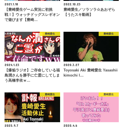
2021.1.18
2022.10.23
【豊崎愛生ゲーム実況に初挑
豊崎愛生／ソラソラ☆あおぞら
戦！】ウォッチドッグスレギオン
【うたスキ動画】
で遊びます【豊崎…
豊崎愛生
豊崎愛生
2024.1.23
2020.3.27
【爆焔ラジオ】ご存命している福
Toyosaki Aki 豊崎愛生 Yasashii
島潤さんを勝手に亡霊にしてしま
kimochi l…
う高橋李依ｗ…
豊崎愛生
豊崎愛生
2025.9.7
2020.4.6