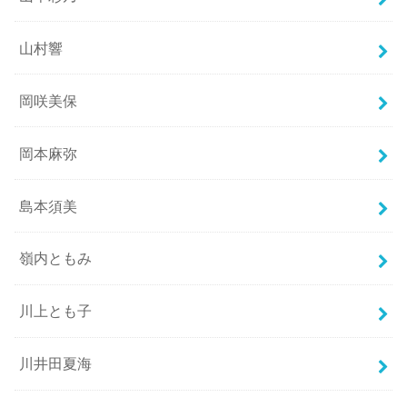
山村響
岡咲美保
岡本麻弥
島本須美
嶺内ともみ
川上とも子
川井田夏海