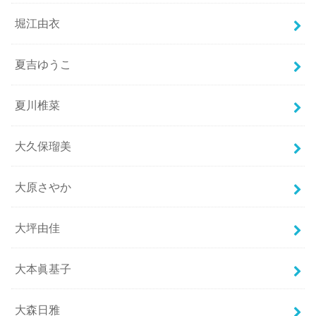
堀江由衣
夏吉ゆうこ
夏川椎菜
大久保瑠美
大原さやか
大坪由佳
大本眞基子
大森日雅