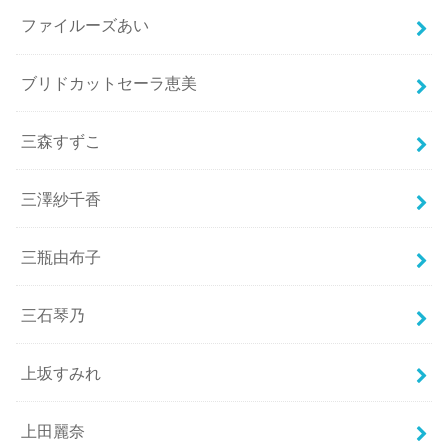
ファイルーズあい
ブリドカットセーラ恵美
三森すずこ
三澤紗千香
三瓶由布子
三石琴乃
上坂すみれ
上田麗奈