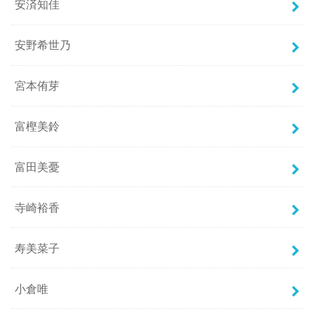
安済知佳
安野希世乃
宮本侑芽
富樫美鈴
富田美憂
寺崎裕香
寿美菜子
小倉唯