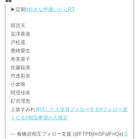
▶定期
#好きな声優いたらRT
雨宮天
花澤香菜
戸松遥
豊崎愛生
寿美菜子
佐藤聡美
竹達彩奈
小倉唯
阿澄佳奈
釘宮理恵
上坂すみれ
#RTした人全員フォローする
#フォロー遅
くなる
#相互希望の人限定
— 奏檎@相互フォロー支援 (@FTPBjlmSFqIFnQa)
S