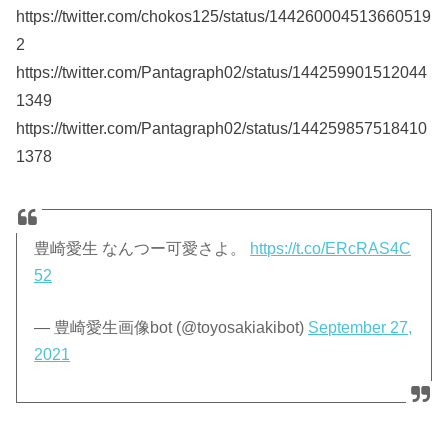
https://twitter.com/chokos125/status/144260004513660519
2
https://twitter.com/Pantagraph02/status/144259901512044
1349
https://twitter.com/Pantagraph02/status/144259857518410
1378
豊崎愛生 なんつー可愛さよ。
https://t.co/ERcRAS4C
52
— 豊崎愛生画像bot (@toyosakiakibot)
September 27,
2021