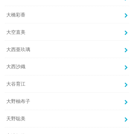
大橋彩香
大空直美
大西亜玖璃
大西沙織
大谷育江
大野柚布子
天野聡美