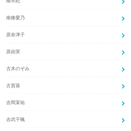
南早紀
南條愛乃
原奈津子
原由実
古木のぞみ
古賀葵
吉岡茉祐
吉武千颯