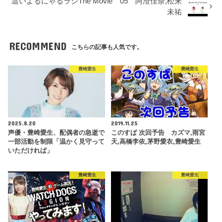
這いよるにゃるラジThe Movie 05 阿澄佳奈,松来
未祐
RECOMMEND
こちらの記事も人気です。
豊崎愛生
豊崎愛生
2025.8.20
2019.11.25
声優・豊崎愛生、配偶者の急逝で
このすば 次回予告 カズマ,雨宮
一部活動を制限「温かく見守って
天,高橋李依,茅野愛衣,豊崎愛生
いただければ」
豊崎愛生
豊崎愛生