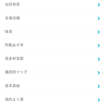
吉田有里
名塚佳織
味里
和氣あず未
喜多村英梨
國府田マリ子
坂本真綾
堀内まり菜