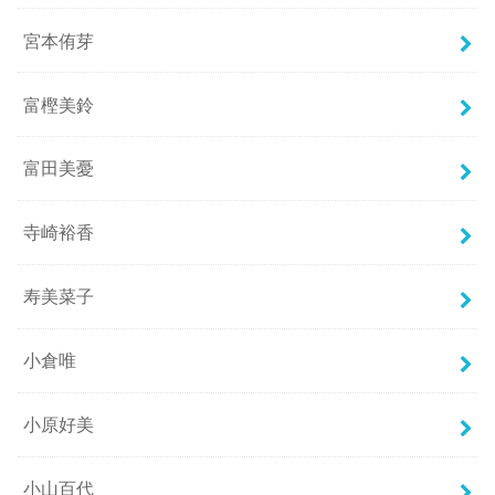
宮本侑芽
富樫美鈴
富田美憂
寺崎裕香
寿美菜子
小倉唯
小原好美
小山百代