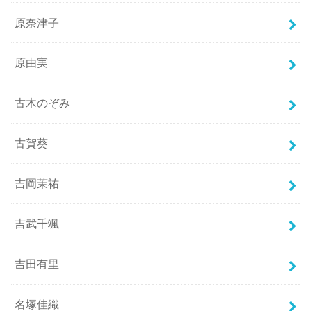
原奈津子
原由実
古木のぞみ
古賀葵
吉岡茉祐
吉武千颯
吉田有里
名塚佳織