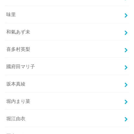
味里
和氣あず未
喜多村英梨
國府田マリ子
坂本真綾
堀内まり菜
堀江由衣