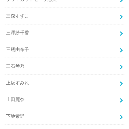
三森すずこ
三澤紗千香
三瓶由布子
三石琴乃
上坂すみれ
上田麗奈
下地紫野