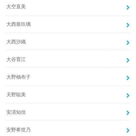
大空直美
大西亜玖璃
大西沙織
大谷育江
大野柚布子
天野聡美
安済知佳
安野希世乃