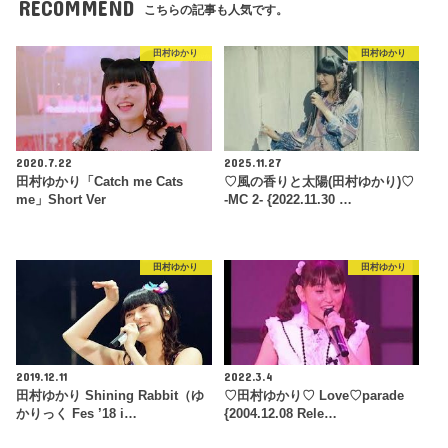
RECOMMEND
こちらの記事も人気です。
田村ゆかり
田村ゆかり
2020.7.22
2025.11.27
田村ゆかり「Catch me Cats
♡風の香りと太陽(田村ゆかり)♡
me」Short Ver
-MC 2- {2022.11.30 …
田村ゆかり
田村ゆかり
2019.12.11
2022.3.4
田村ゆかり Shining Rabbit（ゆ
♡田村ゆかり♡ Love♡parade
かりっく Fes ’18 i…
{2004.12.08 Rele…