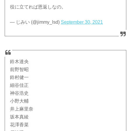
役に立てれば恩返しなの。
— じみい (@jimmy_lsd)
September 30, 2021
鈴木達央
前野智昭
鈴村健一
細谷佳正
神谷浩史
小野大輔
井上麻里奈
坂本真綾
花澤香菜