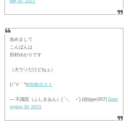
ber 30, 2021
改めまして
こんばんは
田村ゆかりです
（大ウソだけどねぇ）
(ﾉ´∀｀*)
#自動ポスト
— 不識院（ふしきゐん）( ´◔‿ゝ◔`) (@jigen357)
Sept
ember 30, 2021