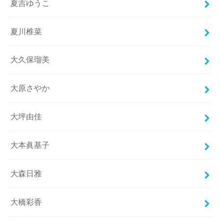
夏吉ゆうこ
夏川椎菜
大久保瑠美
大原さやか
大坪由佳
大本眞基子
大森日雅
大橋彩香