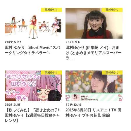
田村ゆかり
田村ゆかり
2022.5.27
2020.9.4
田村 ゆかり - Short Movie“スパ
田村ゆかり (伊集院 メイ) - おま
ークリング☆トラベラー”-
け (ときめきメモリアルスーパー
ラ…
田村ゆかり
田村ゆかり
2023.2.15
2019.12.10
【歌ってみた】『恋せよ女の子/
2015年3月28日 リスアニ！TV 田
田村ゆかり【2週間毎日投稿チャ
村ゆかり プチお花見 前編
レンジ】