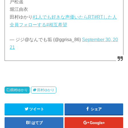
戸松遥
堀江由衣
田村ゆかり
#1人でも好きな声優いたらRT
#RTした人
全員フォローする
#相互希望
— ジジ@なんでも垢 (@ggrisa_86)
September 30, 20
21
田村ゆかり
田村ゆかり
ツイート
シェア
はてブ
Google+