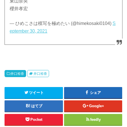
東山奈央
櫻井孝宏
— ひめこさは模写を極めたい (@himekosaki0104)
S
eptember 30, 2021
井口裕香
井口裕香
ツイート
シェア
はてブ
Google+
Pocket
feedly