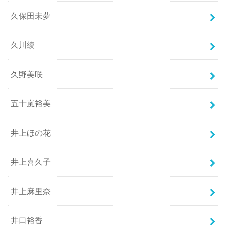
久保田未夢
久川綾
久野美咲
五十嵐裕美
井上ほの花
井上喜久子
井上麻里奈
井口裕香