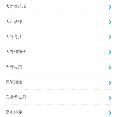
大西亜玖璃
大西沙織
大谷育江
大野柚布子
天野聡美
安済知佳
安野希世乃
宮本侑芽