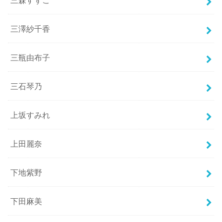
三森すずこ
三澤紗千香
三瓶由布子
三石琴乃
上坂すみれ
上田麗奈
下地紫野
下田麻美