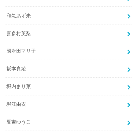
和氣あず未
喜多村英梨
國府田マリ子
坂本真綾
堀内まり菜
堀江由衣
夏吉ゆうこ