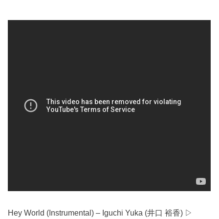
Hey World (Instrumental) – Iguchi Yuka (井口 裕香) ▷