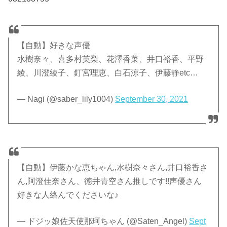
【自動】好きな声優
水樹奈々、喜多村英梨、花澤香菜、井口裕香、平野
綾、川澄綾子、釘宮理恵、白石涼子、伊藤静etc…
— Nagi (@saber_lily1004)
September 30, 2021
【自動】伊藤かな恵ちゃん,水樹奈々さん,井口裕香さ
ん,阿澄佳奈さん、徳井青空さん推しです!!声優さん
好きな人絡んでくださいな♪
— ドジッ娘佐天使那珂ちゃん (@Saten_Angel)
Sept