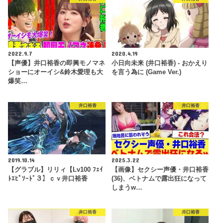
2022.9.7
2020.4.19
【声優】井口裕香の即興モノマネ
小日向未来 (井口裕香) - おかえり
ショーにオーイシ&鈴木愛理も大
を言う為に (Game Ver.)
爆笑…
井口裕香
井口裕香
2019.10.14
2025.3.22
【グラブル】リリィ【Lv100 ﾌｪｲ
【画像】セクシー声優・井口裕香
ﾄｴﾋﾟｿｰﾄﾞ３】ｃｖ井口裕香
(36)、ベトナムで露出狂になって
しまうw…
井口裕香
井口裕香