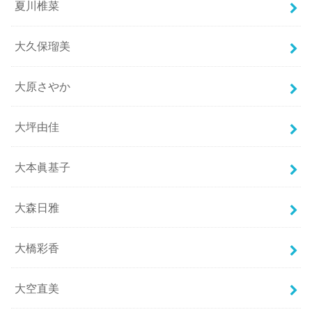
夏川椎菜
大久保瑠美
大原さやか
大坪由佳
大本眞基子
大森日雅
大橋彩香
大空直美