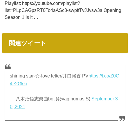
Playlist: https://youtube.com/playlist?
list=PLpCAGpzRT0To4aASc3-swpffTvJJvsw3a Opening
Season 1 Is It …
関連ツイート
shining star-☆-love letter/井口裕香 PV
https://t.co/Z0C
4e2Gkki
— 八木沼悟志楽曲bot (@yaginumasfS)
September 3
0, 2021