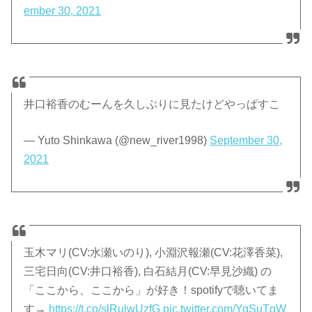
ember 30, 2021
井口裕香のむーんを久しぶりに見たけどやっぱすこ
— Yuto Shinkawa (@new_river1998)
September 30,
2021
玉木マリ(CV:水瀬いのり), 小淵沢報瀬(CV:花澤香菜),
三宅日向(CV:井口裕香), 白石結月(CV:早見沙織) の
「ここから、ここから」が好き！spotifyで聴いてま
す→
https://t.co/slRulwUzfG
pic.twitter.com/YqSuTgW