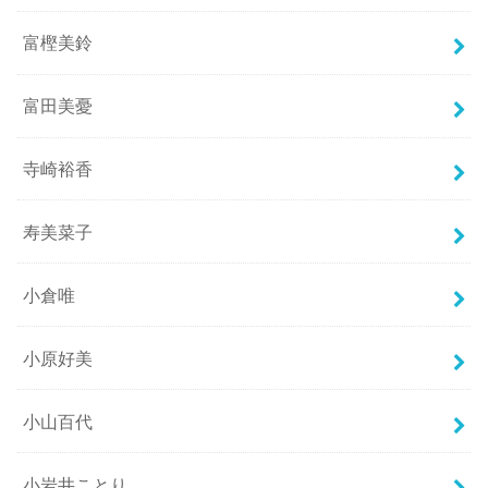
富樫美鈴
富田美憂
寺崎裕香
寿美菜子
小倉唯
小原好美
小山百代
小岩井ことり