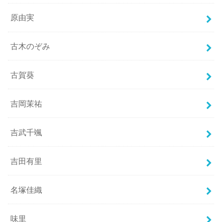
原由実
古木のぞみ
古賀葵
吉岡茉祐
吉武千颯
吉田有里
名塚佳織
味里