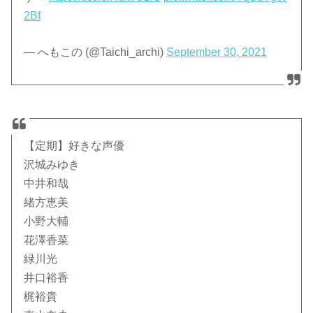
2Bf
— へもこの (@Taichi_archi)
September 30, 2021
【定期】好きな声優
沢城みゆき
中井和哉
緒方恵美
小野大輔
花澤香菜
緑川光
井口裕香
梶裕貴