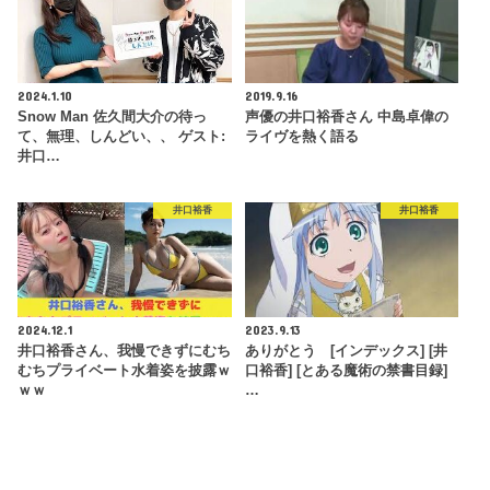
2024.1.10
2019.9.16
Snow Man 佐久間大介の待っ
声優の井口裕香さん 中島卓偉の
て、無理、しんどい、、 ゲスト:
ライヴを熱く語る
井口…
井口裕香
井口裕香
2024.12.1
2023.9.13
井口裕香さん、我慢できずにむち
ありがとう [インデックス] [井
むちプライベート水着姿を披露ｗ
口裕香] [とある魔術の禁書目録]
ｗｗ
…