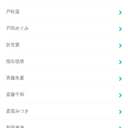
戸松遥
戸田めぐみ
折笠愛
指出毬亜
斉藤朱夏
斎藤千和
斎賀みつき
新田恵海