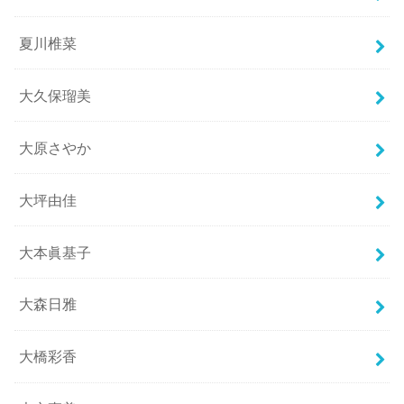
夏川椎菜
大久保瑠美
大原さやか
大坪由佳
大本眞基子
大森日雅
大橋彩香