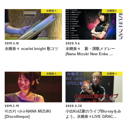
水樹奈々
水樹奈々
2019.4.12
2020.9.6
水樹奈々 scarlet knight 歌コツ
水樹奈々 新・演歌メドレー
(Nana Mizuki New Enka …
水樹奈々
水樹奈々
2019.3.19
2020.5.30
미즈키 나나-NANA MIZUKI
小出KidZ家のライブBlu-rayをみ
[Discotheque]
よう。水樹奈々LIVE GRAC…