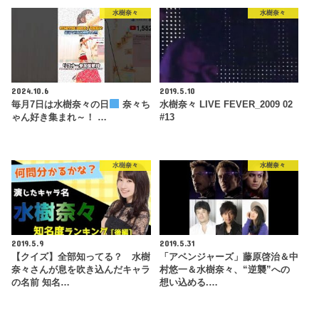
水樹奈々
水樹奈々
2024.10.6
2019.5.10
毎月7日は水樹奈々の日
奈々ち
水樹奈々 LIVE FEVER_2009 02
ゃん好き集まれ～！ …
#13
水樹奈々
水樹奈々
2019.5.9
2019.5.31
【クイズ】全部知ってる？ 水樹
「アベンジャーズ」藤原啓治＆中
奈々さんが息を吹き込んだキャラ
村悠一＆水樹奈々、“逆襲”への
の名前 知名…
想い込める.…