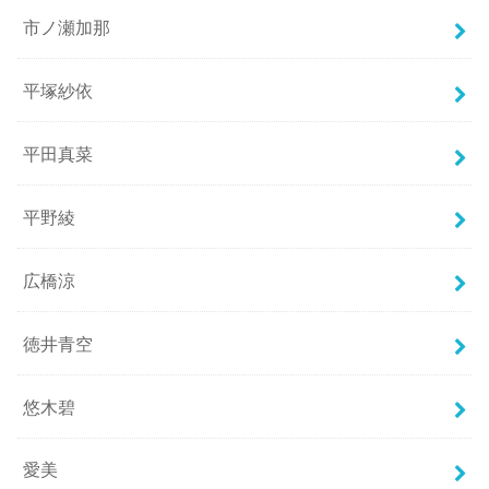
市ノ瀬加那
平塚紗依
平田真菜
平野綾
広橋涼
徳井青空
悠木碧
愛美