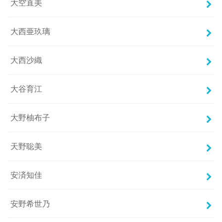
大空直美
大西亜玖璃
大西沙織
大谷育江
大野柚布子
天野聡美
安済知佳
安野希世乃