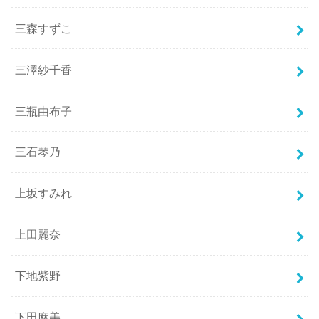
三森すずこ
三澤紗千香
三瓶由布子
三石琴乃
上坂すみれ
上田麗奈
下地紫野
下田麻美