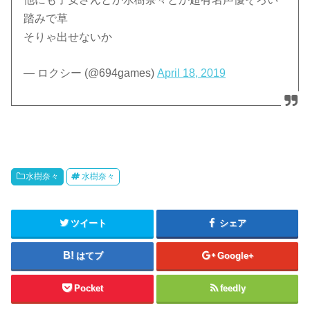
踏みで草
そりゃ出せないか
— ロクシー (@694games)
April 18, 2019
水樹奈々
水樹奈々
ツイート
シェア
はてブ
Google+
Pocket
feedly