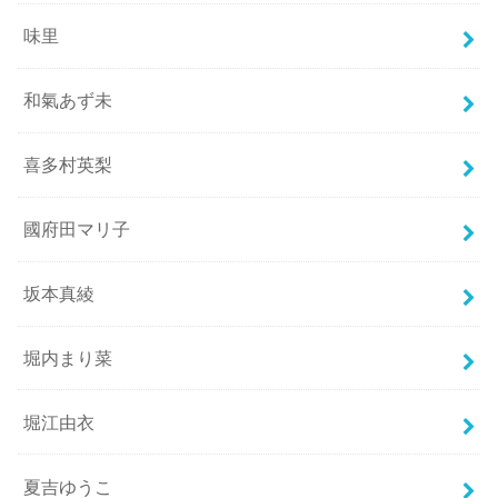
味里
和氣あず未
喜多村英梨
國府田マリ子
坂本真綾
堀内まり菜
堀江由衣
夏吉ゆうこ