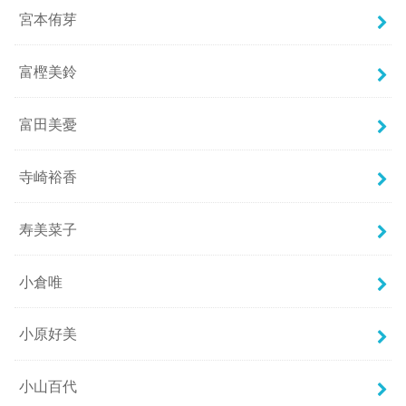
宮本侑芽
富樫美鈴
富田美憂
寺崎裕香
寿美菜子
小倉唯
小原好美
小山百代