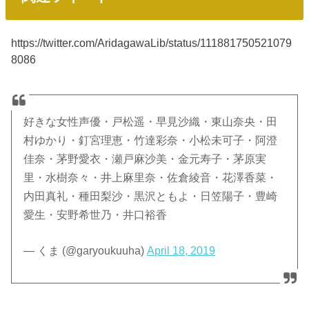
https://twitter.com/AridagawaLib/status/111881750521079
8086
好きな女性声優・戸松遥・早見沙織・東山奈央・田
村ゆかり・釘宮理恵・竹達彩奈・小松未可子・阿澄
佳奈・茅野愛衣・瀬戸麻沙美・金元寿子・茅原実
里・水樹奈々・井上麻里奈・佐倉綾音・花澤香菜・
内田真礼・種田梨沙・黒沢ともよ・日笠陽子・豊崎
愛生・安野希世乃・井口裕香
— くま (@garyoukuuha)
April 18, 2019