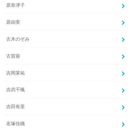
原奈津子
原由実
古木のぞみ
古賀葵
吉岡茉祐
吉武千颯
吉田有里
名塚佳織