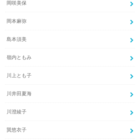
岡咲美保
岡本麻弥
島本須美
嶺内ともみ
川上とも子
川井田夏海
川澄綾子
巽悠衣子