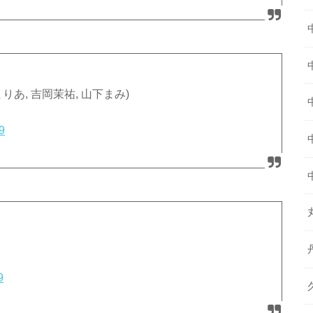
長縄まりあ, 吉岡茉祐, 山下まみ)
19
9