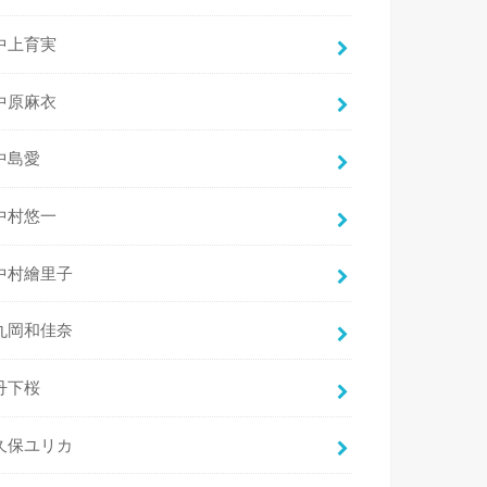
中上育実
中原麻衣
中島愛
中村悠一
中村繪里子
丸岡和佳奈
丹下桜
久保ユリカ