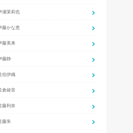
伊瀬茉莉也
伊藤かな恵
伊藤美来
伊藤静
佐伯伊織
佐倉綾音
佐藤利奈
佐藤朱