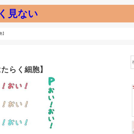
く見ない
胞】
はたらく細胞】