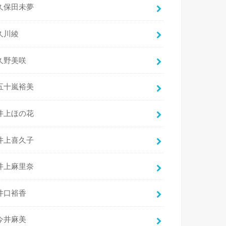
久保田未夢
久川綾
久野美咲
五十嵐裕美
井上ほの花
井上喜久子
井上麻里奈
井口裕香
今井麻美