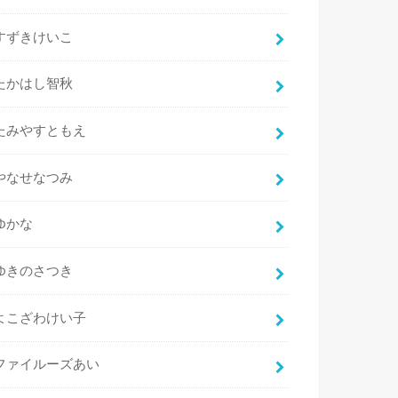
すずきけいこ
たかはし智秋
たみやすともえ
やなせなつみ
ゆかな
ゆきのさつき
よこざわけい子
ファイルーズあい