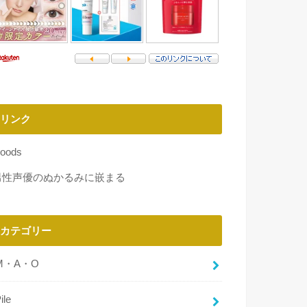
リンク
oods
男性声優のぬかるみに嵌まる
カテゴリー
M・A・O
ile