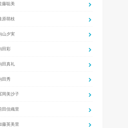
佐藤聡美
佳原萌枝
内山夕実
内田彩
内田真礼
内田秀
冨岡美沙子
前田佳織里
加藤英美里