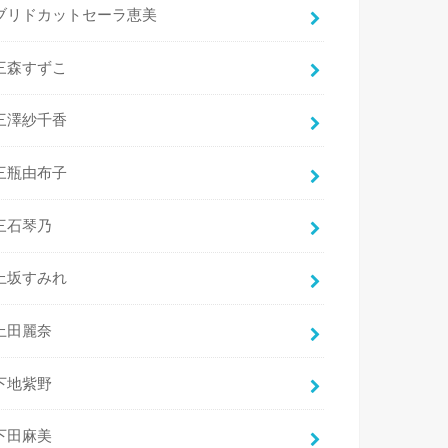
ブリドカットセーラ恵美
三森すずこ
三澤紗千香
三瓶由布子
三石琴乃
上坂すみれ
上田麗奈
下地紫野
下田麻美