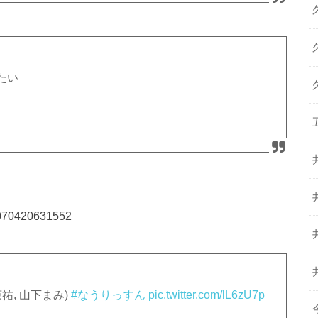
たい
00070420631552
吉岡茉祐, 山下まみ)
#なうりっすん
pic.twitter.com/lL6zU7p