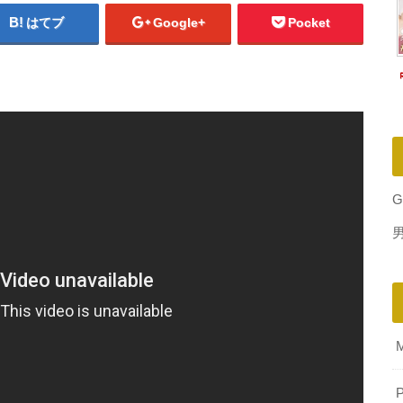
はてブ
Google+
Pocket
G
P