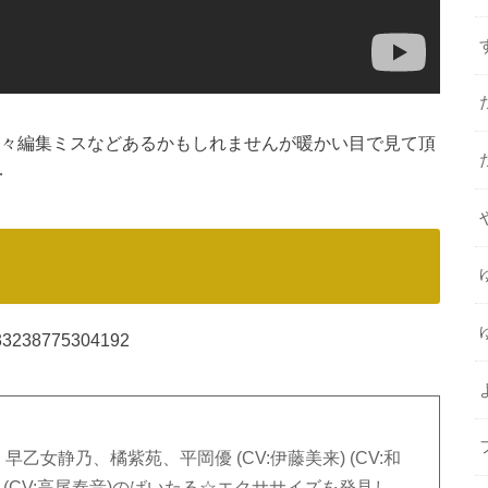
色々編集ミスなどあるかもしれませんが暖かい目で見て頂
…
18933238775304192
女静乃、橘紫苑、平岡優 (CV:伊藤美来) (CV:和
りあ) (CV:高尾奏音)のばいたる☆エクササイズを発見し