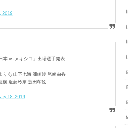
8, 2019
「日本 vs メキシコ」出場選手発表
まりあ 山下七海 洲崎綾 尾崎由香
渡楓 近藤玲奈 豊田萌絵
ary 18, 2019