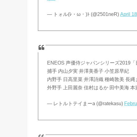
— トォル(ﾚ・ω・)ﾄ (@2501neR)
April 1
ENEOS 声優侍ジャパンシリーズ2019
捕手 内山夕実 井澤美香子 小笠原早紀
内野手 日高里菜 井澤詩織 種崎敦美 長縄
外野手 上田麗奈 佳村はるか 田中美海 本
— レトルトテイまーa (@ratekasu)
Febru