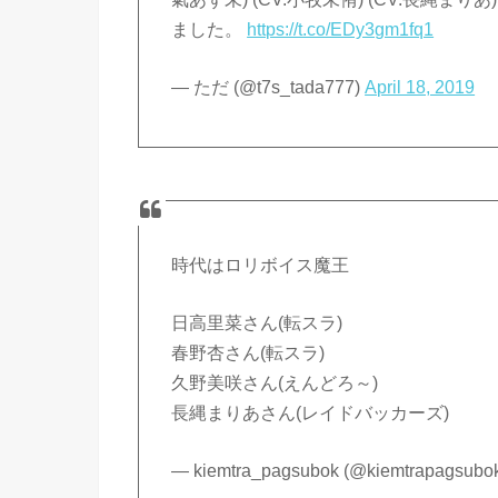
ました。
https://t.co/EDy3gm1fq1
— ただ (@t7s_tada777)
April 18, 2019
時代はロリボイス魔王
日高里菜さん(転スラ)
春野杏さん(転スラ)
久野美咲さん(えんどろ～)
長縄まりあさん(レイドバッカーズ)
— kiemtra_pagsubok (@kiemtrapagsubo