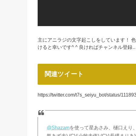
主にアニラジの文字起こしをしています！ 
けると幸いです^ ^ 良ければチャンネル登録
関連ツイート
https://twitter.com/t7s_seiyu_bot/status/11
@Shazam
を使って星あさみ、樋口えり、早乙
氣あず未) (CV:小牧未侑) (CV:長縄ま