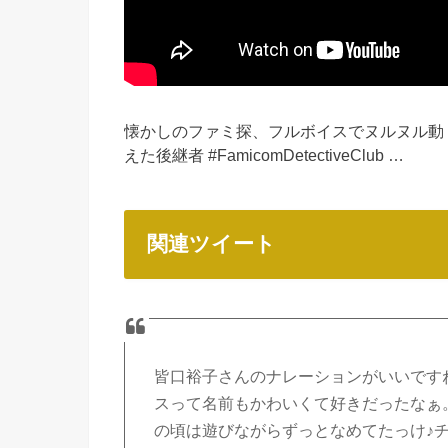
懐かしのファミ探、フルボイスでヌルヌル動く
えた後継者 #FamicomDetectiveClub …
関連ツイート
皆口裕子さんのナレーションがいいですね
スって名前もかわいくて好きだったなぁ
の頃は遊びながらずっとなめてたっけ♪チュ