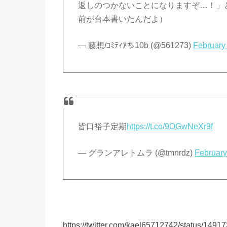
返しのつかないことになりますぞ…！」
前が台本書いたんだよ）
— 藤想/ｺﾐﾃｨｱち10b (@561273)
February
皆口裕子定期
https://t.co/9OGwNeXr9f
— グランアレトムラ (@tmnrdz)
February
https://twitter.com/kael65712742/status/14