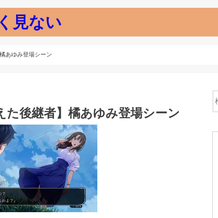
く見ない
】橘あゆみ登場シーン
えた後継者】橘あゆみ登場シーン