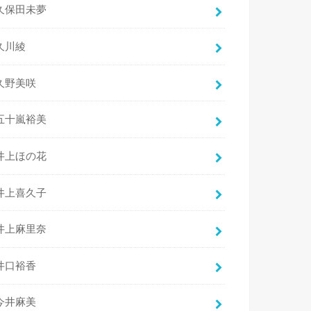
久保田未夢
久川綾
久野美咲
五十嵐裕美
井上ほの花
井上喜久子
井上麻里奈
井口裕香
今井麻美