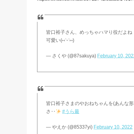
皆口裕子さん、めっちゃハマり役だよね
可愛い(⑅ˊᵕˋ⑅)
— さくや (@87sakuya)
February 10, 202
皆口裕子さまのやおねちゃんを(あんな形
さ‥
#うら最
— やえか (@85337yi)
February 10, 2022