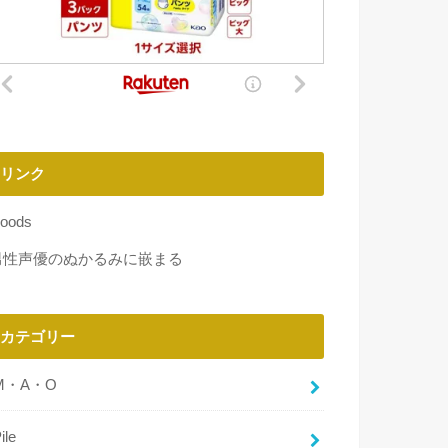
リンク
oods
男性声優のぬかるみに嵌まる
カテゴリー
M・A・O
ile