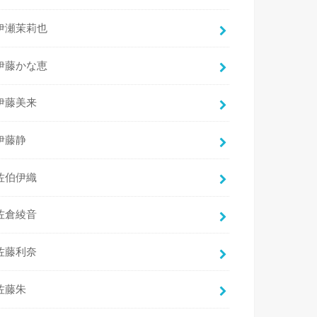
伊瀬茉莉也
伊藤かな恵
伊藤美来
伊藤静
佐伯伊織
佐倉綾音
佐藤利奈
佐藤朱