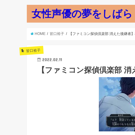
女性声優の夢をしばら
HOME
皆口裕子
【ファミコン探偵倶楽部 消えた後継者
皆口裕子
2022.02.11
【ファミコン探偵倶楽部 消