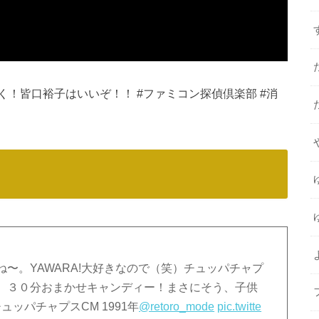
！皆口裕子はいいぞ！！ #ファミコン探偵倶楽部 #消
〜。YAWARA!大好きなので（笑）チュッパチャプ
。３０分おまかせキャンディー！まさにそう、子供
ッパチャプスCM 1991年
@retoro_mode
pic.twitte