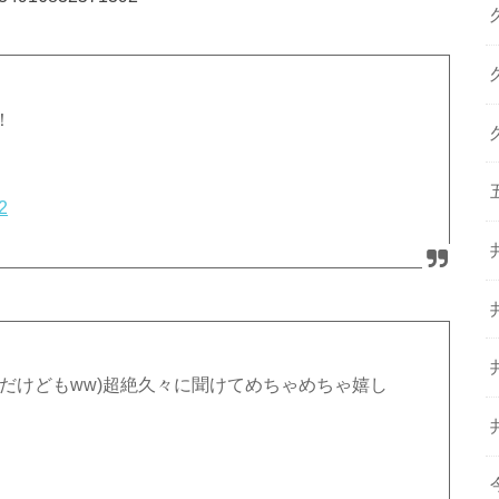
！
2
だけどもww)超絶久々に聞けてめちゃめちゃ嬉し