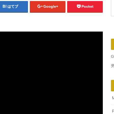
はてブ
Google+
Pocket
G
P