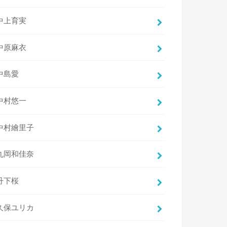
中上育実
中原麻衣
中島愛
中村悠一
中村繪里子
丸岡和佳奈
丹下桜
久保ユリカ