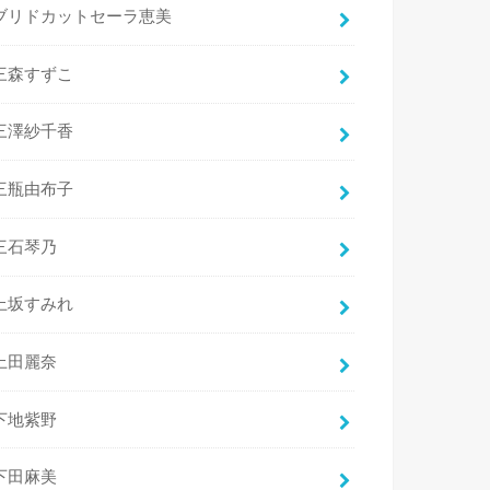
ブリドカットセーラ恵美
三森すずこ
三澤紗千香
三瓶由布子
三石琴乃
上坂すみれ
上田麗奈
下地紫野
下田麻美