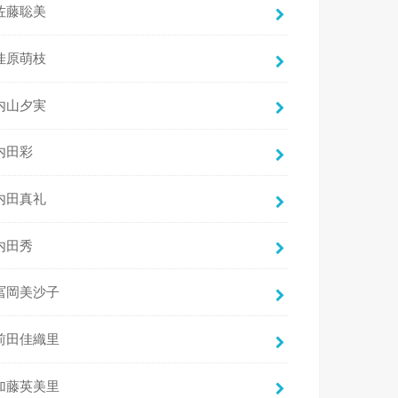
佐藤聡美
佳原萌枝
内山夕実
内田彩
内田真礼
内田秀
冨岡美沙子
前田佳織里
加藤英美里