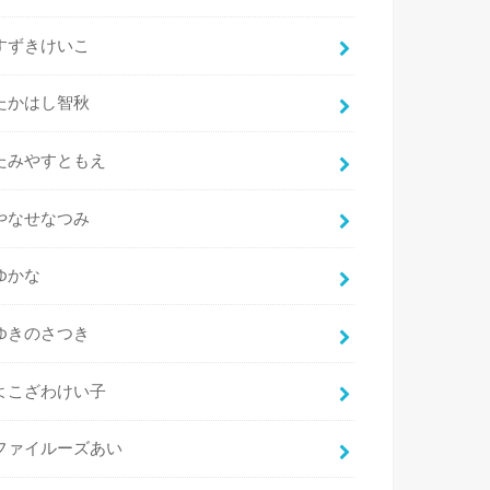
すずきけいこ
たかはし智秋
たみやすともえ
やなせなつみ
ゆかな
ゆきのさつき
よこざわけい子
ファイルーズあい