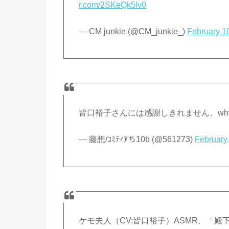
r.com/2SKeQk5lv0
— CM junkie (@CM_junkie_)
February 1
皆口裕子さんには感謝しきれません、w
— 藤想/ｺﾐﾃｨｱち10b (@561273)
February
ケモ夫人（CV:皆口裕子）ASMR、「