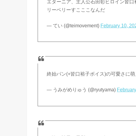
エターニア、主人公石田彰ヒロイン皆口
リーベリーすこここなんだ
— てい (@teimovement)
February 10, 20
終始パン(+皆口裕子ボイス)の可愛さに
— うみがめりゅう (@ryutyama)
February