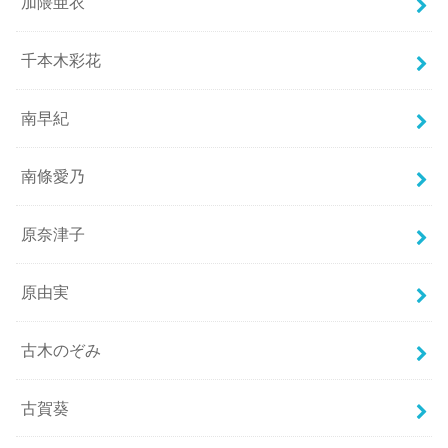
加隈亜衣
千本木彩花
南早紀
南條愛乃
原奈津子
原由実
古木のぞみ
古賀葵