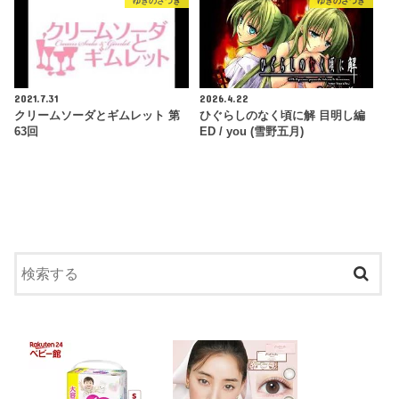
ゆきのさつき
ゆきのさつき
2021.7.31
2026.4.22
クリームソーダとギムレット 第
ひぐらしのなく頃に解 目明し編
63回
ED / you (雪野五月)