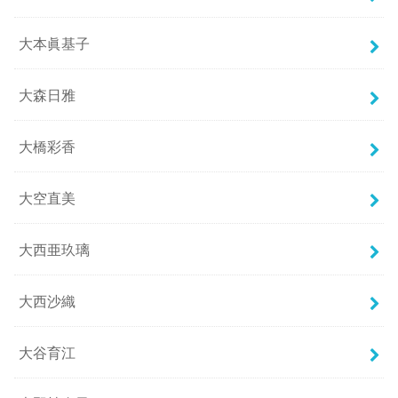
大本眞基子
大森日雅
大橋彩香
大空直美
大西亜玖璃
大西沙織
大谷育江