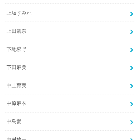
上坂すみれ
上田麗奈
下地紫野
下田麻美
中上育実
中原麻衣
中島愛
中村悠一