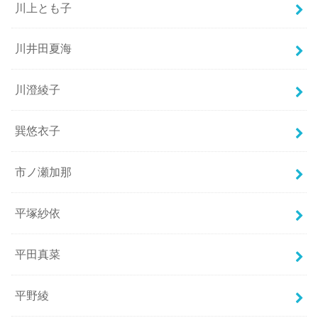
川上とも子
川井田夏海
川澄綾子
巽悠衣子
市ノ瀬加那
平塚紗依
平田真菜
平野綾