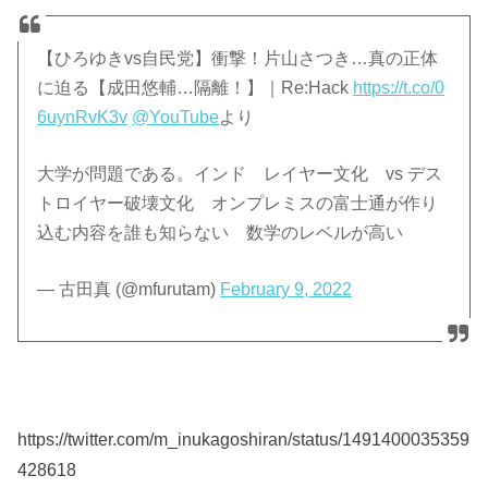
【ひろゆきvs自民党】衝撃！片山さつき…真の正体
に迫る【成田悠輔…隔離！】｜Re:Hack
https://t.co/0
6uynRvK3v
@YouTube
より
大学が問題である。インド レイヤー文化 vs デス
トロイヤー破壊文化 オンプレミスの富士通が作り
込む内容を誰も知らない 数学のレベルが高い
— 古田真 (@mfurutam)
February 9, 2022
https://twitter.com/m_inukagoshiran/status/1491400035359
428618