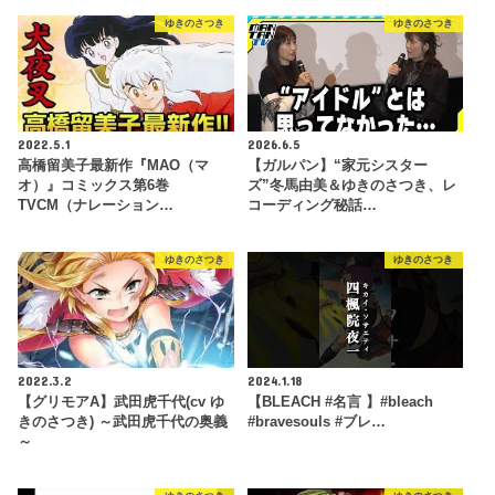
ゆきのさつき
ゆきのさつき
2022.5.1
2026.6.5
高橋留美子最新作『MAO（マ
【ガルパン】“家元シスター
オ）』コミックス第6巻
ズ”冬馬由美＆ゆきのさつき、レ
TVCM（ナレーション…
コーディング秘話…
ゆきのさつき
ゆきのさつき
2022.3.2
2024.1.18
【グリモアA】武田虎千代(cv ゆ
【BLEACH #名言 】#bleach
きのさつき) ～武田虎千代の奥義
#bravesouls #ブレ…
～