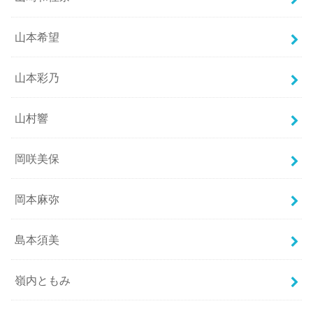
山本希望
山本彩乃
山村響
岡咲美保
岡本麻弥
島本須美
嶺内ともみ