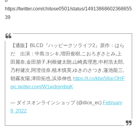
8
https://twitter.com/chitose0501/status/14913868602368655
39
【通販】BLCD『ハッピークソライフ2』原作：はら
だ 出演：中島ヨシキ,増田俊樹,こおろぎさとみ,上
田麗奈,金田朋子,利根健太朗,山崎真理恵,中村浩太郎,
乃村健次,阿澄佳奈,植木慎英,ゆきのさつき,蓮池龍三,
朝霧友陽,津田拓也,浜添伸也
https://t.co/kbq58qcOHF
pic.twitter.com/W1wdrpmbqK
— ダイスオンラインショップ (@dice_ec)
February
9, 2022