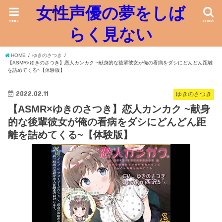
女性声優の夢をしば
menu
search
らく見ない
HOME
ゆきのさつき
【ASMR×ゆきのさつき】恋人カンカク ~献身的な後輩彼女が俺の看病をダシにどんどん距離
を詰めてくる~【体験版】
2022.02.11
ゆきのさつき
【ASMR×ゆきのさつき】恋人カンカク ~献身
的な後輩彼女が俺の看病をダシにどんどん距
離を詰めてくる~【体験版】