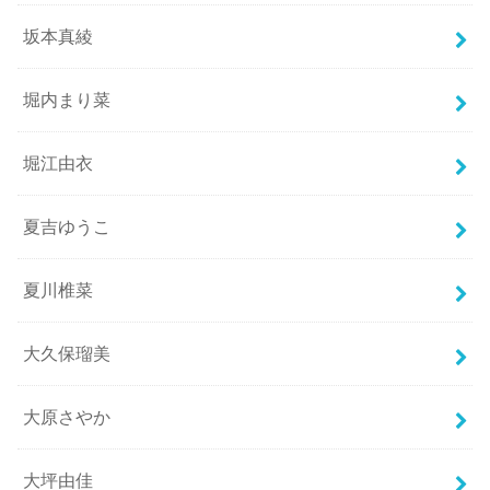
坂本真綾
堀内まり菜
堀江由衣
夏吉ゆうこ
夏川椎菜
大久保瑠美
大原さやか
大坪由佳