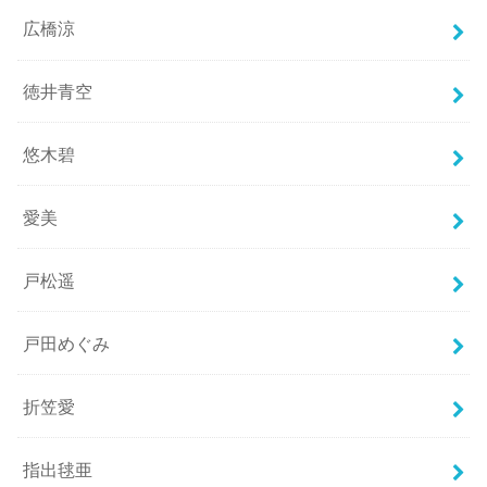
広橋涼
徳井青空
悠木碧
愛美
戸松遥
戸田めぐみ
折笠愛
指出毬亜