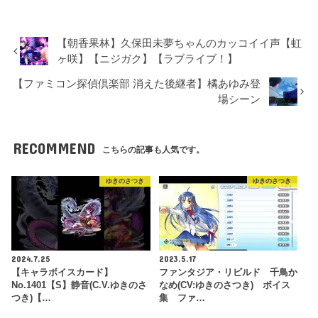
【朝香果林】久保田未夢ちゃんのカッコイイ声【虹
ヶ咲】【ニジガク】【ラブライブ！】
【ファミコン探偵倶楽部 消えた後継者】橘あゆみ登
場シーン
RECOMMEND
こちらの記事も人気です。
ゆきのさつき
ゆきのさつき
2024.7.25
2023.5.17
【キャラボイスカード】
ファンタジア・リビルド 千鳥か
No.1401【S】静音(C.V.ゆきのさ
なめ(CV:ゆきのさつき) ボイス
つき)【…
集 ファ…