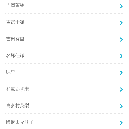
吉岡茉祐
吉武千颯
吉田有里
名塚佳織
味里
和氣あず未
喜多村英梨
國府田マリ子