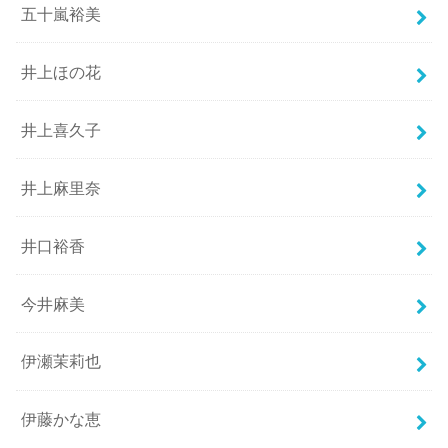
五十嵐裕美
井上ほの花
井上喜久子
井上麻里奈
井口裕香
今井麻美
伊瀬茉莉也
伊藤かな恵