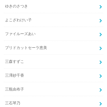
ゆきのさつき
よこざわけい子
ファイルーズあい
ブリドカットセーラ恵美
三森すずこ
三澤紗千香
三瓶由布子
三石琴乃