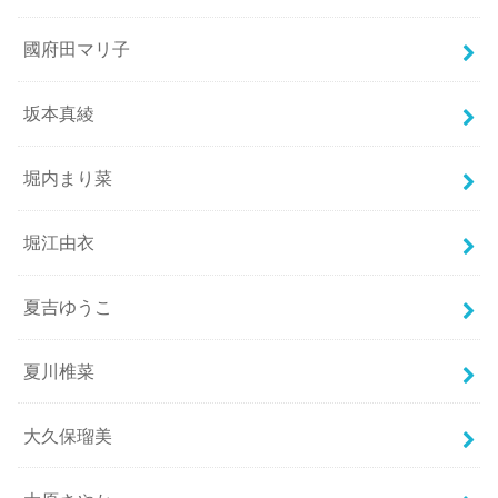
國府田マリ子
坂本真綾
堀内まり菜
堀江由衣
夏吉ゆうこ
夏川椎菜
大久保瑠美