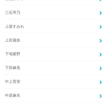
三石琴乃
上坂すみれ
上田麗奈
下地紫野
下田麻美
中上育実
中原麻衣