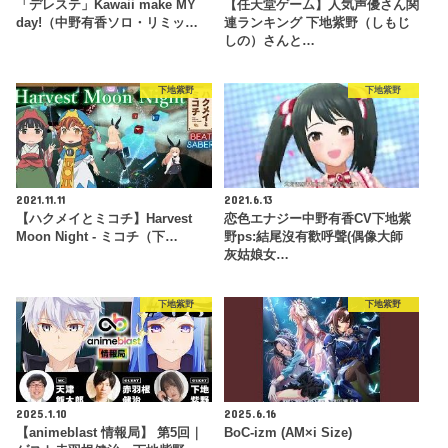
「デレステ」Kawaii make MY
【任天堂ゲーム】人気声優さん関
day!（中野有香ソロ・リミッ…
連ランキング 下地紫野（しもじ
しの）さんと…
下地紫野
下地紫野
2021.11.11
2021.6.13
【ハクメイとミコチ】Harvest
恋色エナジー中野有香CV下地紫
Moon Night - ミコチ（下…
野ps:結尾沒有歡呼聲(偶像大師
灰姑娘女…
下地紫野
下地紫野
2025.1.10
2025.6.16
【animeblast 情報局】 第5回｜
BoC-izm (AM×i Size)