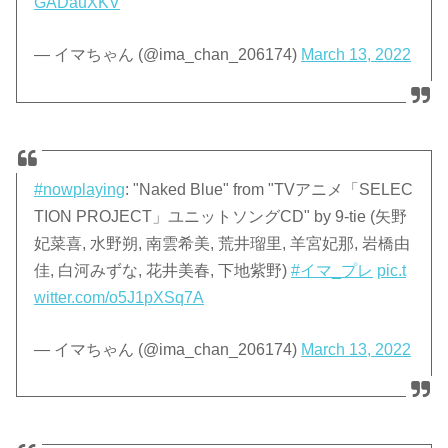
GADauXKV
— イマちゃん (@ima_chan_206174)
March 13, 2022
#nowplaying
: "Naked Blue" from "TVアニメ「SELEC
TION PROJECT」ユニットソングCD" by 9-tie (矢野
妃菜喜, 水野朔, 南雲希美, 荒井瑠里, 羊宮妃那, 岩橋由
佳, 白河みずな, 花井美春, 下地紫野)
#イマ_プレ
pic.t
witter.com/o5J1pXSq7A
— イマちゃん (@ima_chan_206174)
March 13, 2022