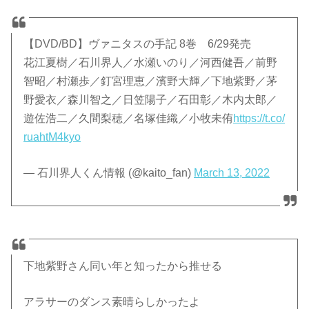
【DVD/BD】ヴァニタスの手記 8巻 6/29発売
花江夏樹／石川界人／水瀬いのり／河西健吾／前野
智昭／村瀬歩／釘宮理恵／濱野大輝／下地紫野／茅
野愛衣／森川智之／日笠陽子／石田彰／木内太郎／
遊佐浩二／久間梨穂／名塚佳織／小牧未侑
https://t.co/
ruahtM4kyo
— 石川界人くん情報 (@kaito_fan)
March 13, 2022
下地紫野さん同い年と知ったから推せる
アラサーのダンス素晴らしかったよ