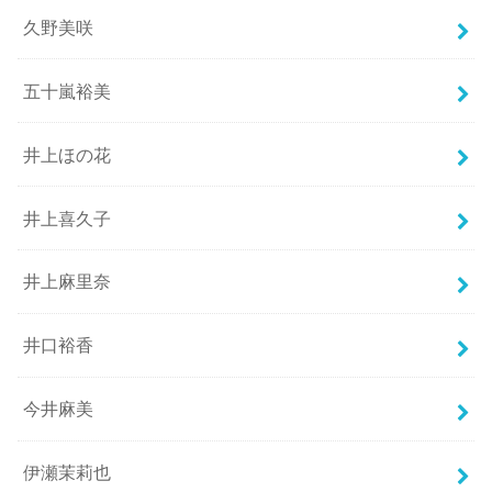
久野美咲
五十嵐裕美
井上ほの花
井上喜久子
井上麻里奈
井口裕香
今井麻美
伊瀬茉莉也