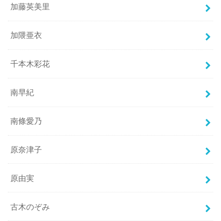
加藤英美里
加隈亜衣
千本木彩花
南早紀
南條愛乃
原奈津子
原由実
古木のぞみ