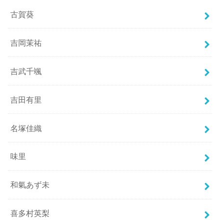
古賀葵
吉岡茉祐
吉武千颯
吉田有里
名塚佳織
味里
和氣あず未
喜多村英梨