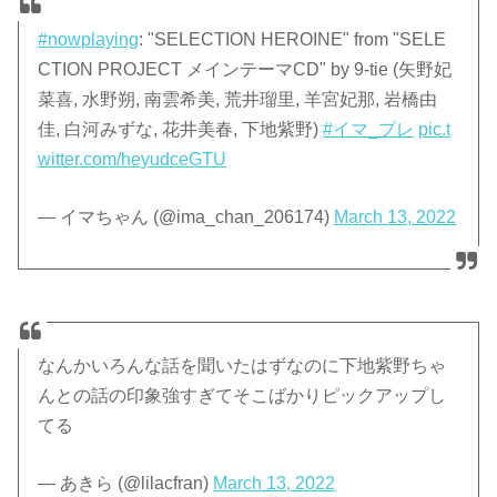
#nowplaying
: "SELECTION HEROINE" from "SELE
CTION PROJECT メインテーマCD" by 9-tie (矢野妃
菜喜, 水野朔, 南雲希美, 荒井瑠里, 羊宮妃那, 岩橋由
佳, 白河みずな, 花井美春, 下地紫野)
#イマ_プレ
pic.t
witter.com/heyudceGTU
— イマちゃん (@ima_chan_206174)
March 13, 2022
なんかいろんな話を聞いたはずなのに下地紫野ちゃ
んとの話の印象強すぎてそこばかりピックアップし
てる
— あきら (@lilacfran)
March 13, 2022