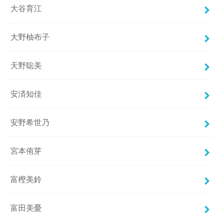
大谷育江
大野柚布子
天野聡美
安済知佳
安野希世乃
宮本侑芽
富樫美鈴
富田美憂