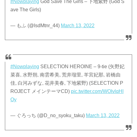
#Nowplaying
God Save The Girls – 下地紫野 (God S
ave The Girls)
— もふ (@IsdMtnr_44)
March 13, 2022
#Nowplaying
SELECTION HEROINE – 9-tie (矢野妃
菜喜, 水野朔, 南雲希美, 荒井瑠里, 羊宮妃那, 岩橋由
佳, 白河みずな, 花井美春, 下地紫野) (SELECTION P
ROJECT メインテーマCD)
pic.twitter.com/WOIvlqHI
Oy
— ぐろっち (@D_no_syoku_taku)
March 13, 2022