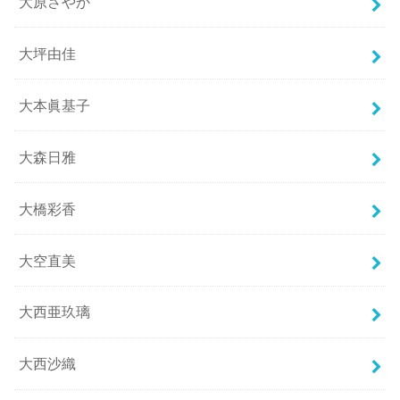
大原さやか
大坪由佳
大本眞基子
大森日雅
大橋彩香
大空直美
大西亜玖璃
大西沙織