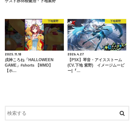
ゲスト赤羽根健治・下地紫野
下地紫野
下地紫野
2025.11.18
2026.4.27
戌神ころね「HALLOWEEN
【P5X】琴音・アイスストーム
GAME」#shorts 【MMD】
(CV.下地 紫野) イメージムービ
【ホ…
ー|『…