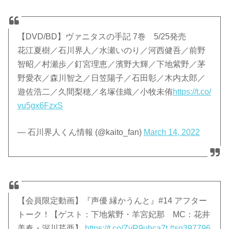
【DVD/BD】ヴァニタスの手記 7巻 5/25発売
花江夏樹／石川界人／水瀬いのり／河西健吾／前野
智昭／村瀬歩／釘宮理恵／濱野大輝／下地紫野／茅
野愛衣／森川智之／日笠陽子／石田彰／木内太郎／
遊佐浩二／久間梨穂／名塚佳織／小牧未侑
https://t.co/
vu5gx6FzxS
— 石川界人くん情報 (@kaito_fan)
March 14, 2022
【会員限定動画】『声優 縁かうんと』#14 アフター
トーク！【ゲスト：下地紫野・羊宮妃那 MC：花井
美春・深川芹亜】
https://t.co/ZyR9uhca7t
#so397796