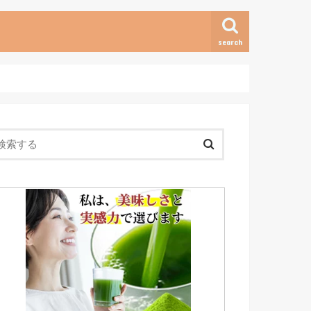
search