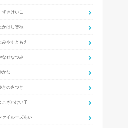
すずきけいこ
たかはし智秋
たみやすともえ
やなせなつみ
ゆかな
ゆきのさつき
よこざわけい子
ファイルーズあい