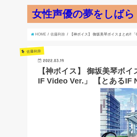
女性声優の夢をしばら
HOME
佐藤利奈
【神ボイス】 御坂美琴ボイスまとめ!! 「CV: #
佐藤利奈
2022.03.19
【神ボイス】 御坂美琴ボイスま
IF Video Ver.」 【とあるIF 