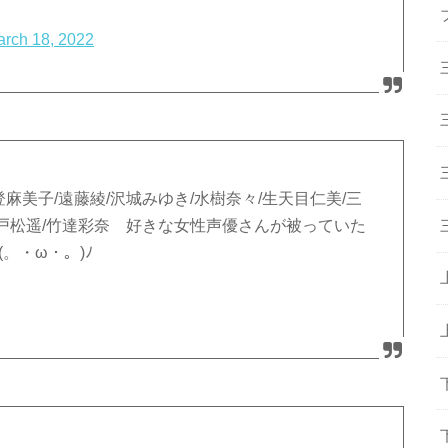
rch 18, 2022
麻美子/遠藤綾/沢城みゆき/水樹奈々/生天目仁美/三
/戸松遥/竹達彩奈 好きな女性声優さんが被っていた
。・ω・。)ﾉ