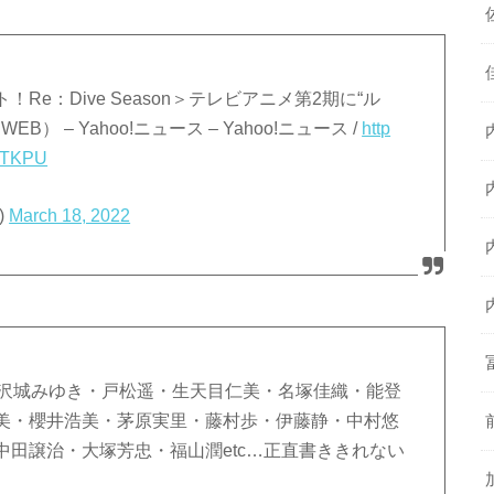
e：Dive Season＞テレビアニメ第2期に“ル
B） – Yahoo!ニュース – Yahoo!ニュース /
http
I6TKPU
)
March 18, 2022
・沢城みゆき・戸松遥・生天目仁美・名塚佳織・能登
美・櫻井浩美・茅原実里・藤村歩・伊藤静・中村悠
田譲治・大塚芳忠・福山潤etc…正直書ききれない