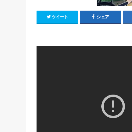
ツイート
シェア