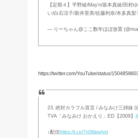
【定期４】平野綾/May'n/坂本真綾/田村
い/白石涼子/新井里美/佐藤利奈/本多真梨子
— りーちゃん@ここ数年ほぼ放置 (@risa_cl
https://twitter.com/YouTube/status/1504858
23. 絶対カラフル宣言 / みなみけ三姉妹 
TVA「みなみけ おかえり」ED【2009】
↓配信
https://t.co/7n0IbkwIyd