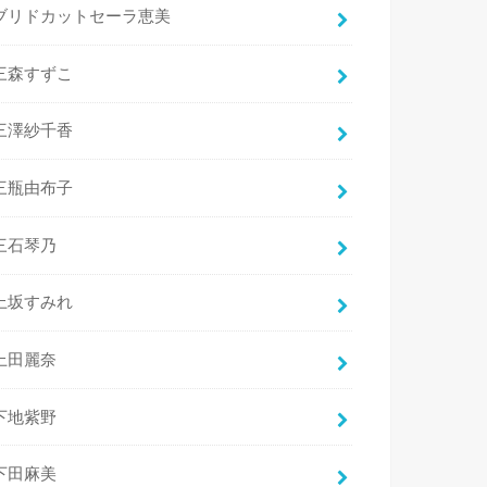
ブリドカットセーラ恵美
三森すずこ
三澤紗千香
三瓶由布子
三石琴乃
上坂すみれ
上田麗奈
下地紫野
下田麻美