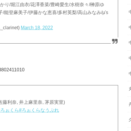
ゆかり/堀江由衣/花澤香菜/豊崎愛生/水樹奈々/榊原ゆ
/能登麻美子/伊藤かな恵喜/多村英梨/高山みなみ/μ's
arinet)
March 18, 2022
603802411010
(佐藤利奈, 井上麻里奈, 茅原実里)
#ろぉくら
#ろぉくらなうぷれ