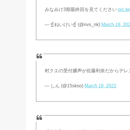
みなみけ3期最終回を見てください
pic.t
— ☝ねいけい☝ (@nvs_nk)
March 18, 20
村クエの受付嬢声が佐藤利奈だからデレ
— しん (@15skso)
March 18, 2022