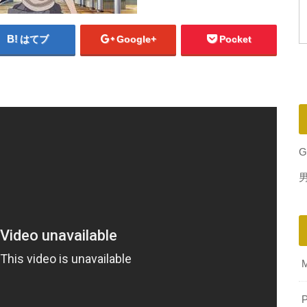
はてブ
Google+
Pocket
G
P