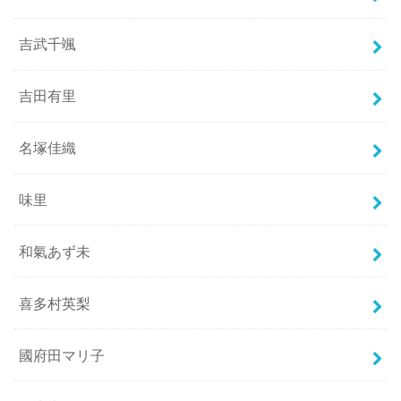
吉武千颯
吉田有里
名塚佳織
味里
和氣あず未
喜多村英梨
國府田マリ子