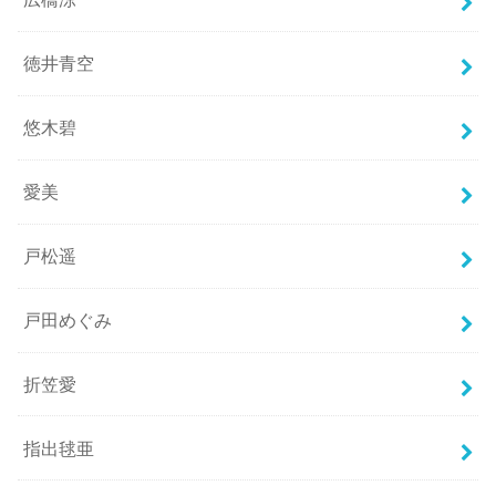
徳井青空
悠木碧
愛美
戸松遥
戸田めぐみ
折笠愛
指出毬亜