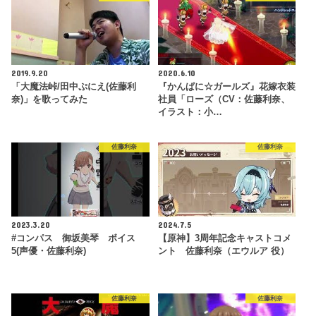
2019.9.20
2020.6.10
「大魔法峠/田中ぷにえ(佐藤利
『かんぱに☆ガールズ』花嫁衣装
奈)」を歌ってみた
社員「ローズ（CV：佐藤利奈、
イラスト：小…
佐藤利奈
佐藤利奈
2023.3.20
2024.7.5
#コンパス 御坂美琴 ボイス
【原神】3周年記念キャストコメ
5(声優・佐藤利奈)
ント 佐藤利奈（エウルア 役）
佐藤利奈
佐藤利奈