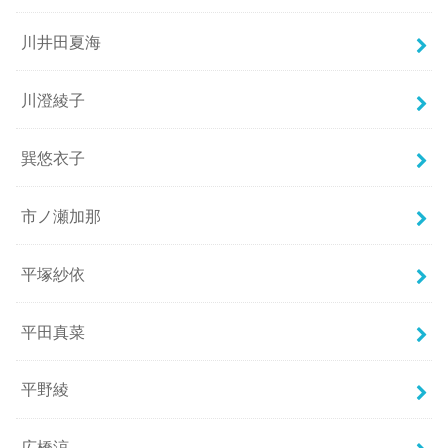
川井田夏海
川澄綾子
巽悠衣子
市ノ瀬加那
平塚紗依
平田真菜
平野綾
広橋涼