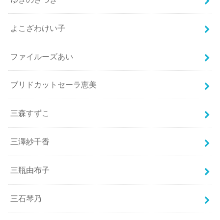
よこざわけい子
ファイルーズあい
ブリドカットセーラ恵美
三森すずこ
三澤紗千香
三瓶由布子
三石琴乃