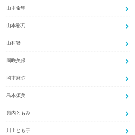
山本希望
山本彩乃
山村響
岡咲美保
岡本麻弥
島本須美
嶺内ともみ
川上とも子