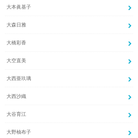
大本眞基子
大森日雅
大橋彩香
大空直美
大西亜玖璃
大西沙織
大谷育江
大野柚布子