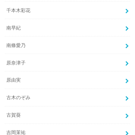
千本木彩花
南早紀
南條愛乃
原奈津子
原由実
古木のぞみ
古賀葵
吉岡茉祐