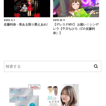
2023.5.1
2019.10.9
佐藤利奈 - 骨ある限り榮えあれ!
【デレステMV】 お願い！シンデ
レラ【千川ちひろ（CV:佐藤利
奈）】