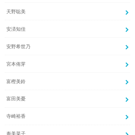
天野聡美
安済知佳
安野希世乃
宮本侑芽
富樫美鈴
富田美憂
寺崎裕香
寿美菜子