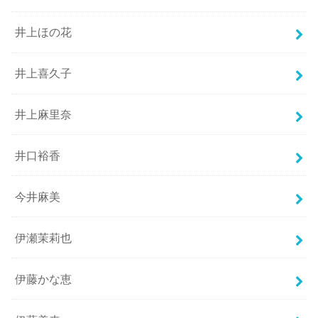
井上ほの花
井上喜久子
井上麻里奈
井口裕香
今井麻美
伊瀬茉莉也
伊藤かな恵