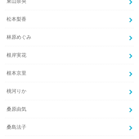
東山奈央
松本梨香
林原めぐみ
根岸実花
根本京里
桃河りか
桑原由気
桑島法子