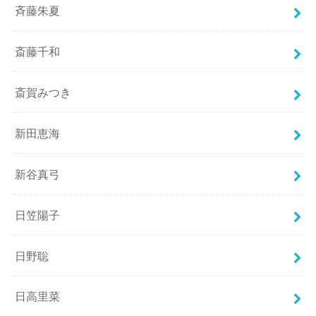
斉藤朱夏
斎藤千和
斎賀みつき
新田恵海
新谷真弓
日笠陽子
日野聡
日高里菜