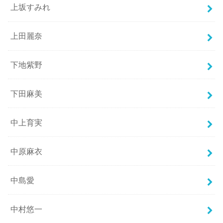
上坂すみれ
上田麗奈
下地紫野
下田麻美
中上育実
中原麻衣
中島愛
中村悠一