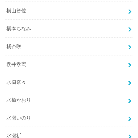
横山智佐
橋本ちなみ
橘杏咲
櫻井孝宏
水樹奈々
水橋かおり
水瀬いのり
水瀬祈