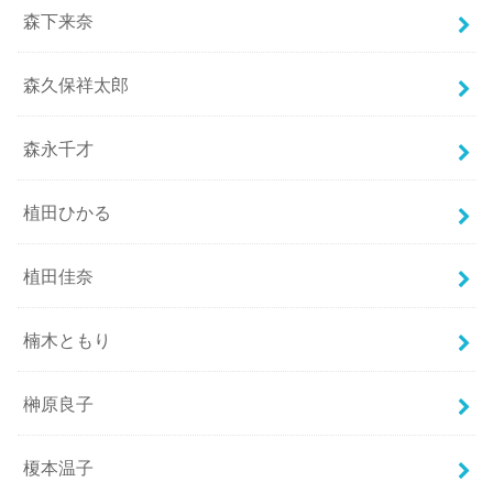
森下来奈
森久保祥太郎
森永千才
植田ひかる
植田佳奈
楠木ともり
榊原良子
榎本温子