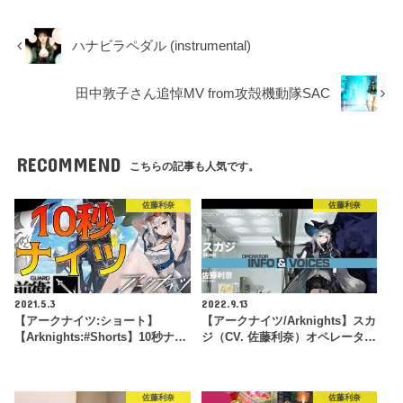
ハナビラペダル (instrumental)
田中敦子さん追悼MV from攻殻機動隊SAC
RECOMMEND
こちらの記事も人気です。
佐藤利奈
佐藤利奈
2021.5.3
2022.9.13
【アークナイツ:ショート】
【アークナイツ/Arknights】スカ
【Arknights:#Shorts】10秒ナ…
ジ（CV. 佐藤利奈）オペレータ…
佐藤利奈
佐藤利奈