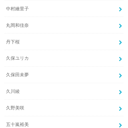
中村繪里子
丸岡和佳奈
丹下桜
久保ユリカ
久保田未夢
久川綾
久野美咲
五十嵐裕美