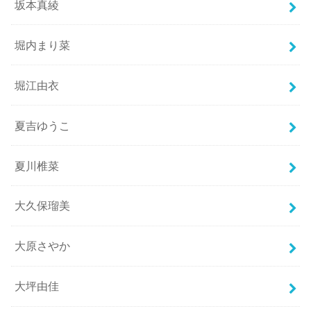
坂本真綾
堀内まり菜
堀江由衣
夏吉ゆうこ
夏川椎菜
大久保瑠美
大原さやか
大坪由佳