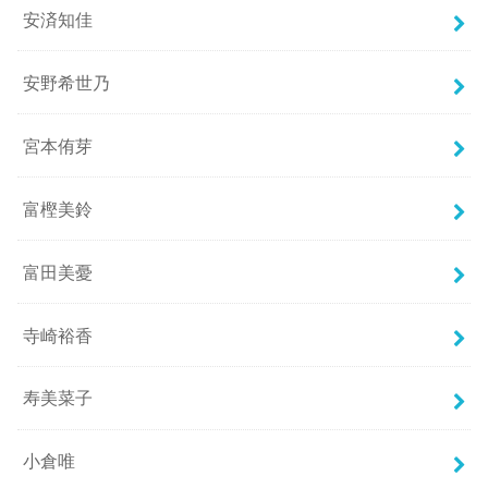
安済知佳
安野希世乃
宮本侑芽
富樫美鈴
富田美憂
寺崎裕香
寿美菜子
小倉唯