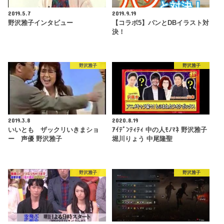
2019.5.7
2019.9.19
野沢雅子インタビュー
【コラボ5】パンとDBイラスト対
決！
野沢雅子
野沢雅子
2019.3.8
2020.8.19
いいとも ザックリいきまショ
ｱｲﾃﾞﾝﾃｨﾃｨ 中の人ﾓﾉﾏﾈ 野沢雅子
ー 声優 野沢雅子
堀川りょう 中尾隆聖
野沢雅子
野沢雅子