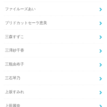
ファイルーズあい
ブリドカットセーラ恵美
三森すずこ
三澤紗千香
三瓶由布子
三石琴乃
上坂すみれ
上田麗奈