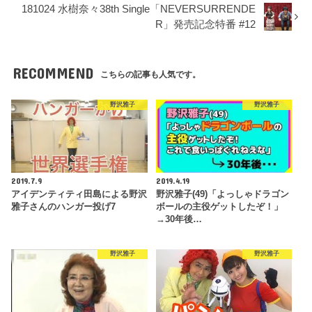
181024 水樹奈々38th Single「NEVERSURRENDE
R」発売記念特番 #12
RECOMMEND
こちらの記事も人気です。
野沢雅子
野沢雅子
2019.7.9
2019.4.19
アイデンティティ田島による野沢
野沢雅子(49)「よっしゃドラゴン
雅子さんのハンガー投げ7
ボールの主役ゲットしたぞ！」
→30年後…
野沢雅子
野沢雅子