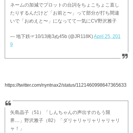
ネームの加減でプロットの台詞をちょこちょこ直し
たりするんだけど「お前と〜」って部分が打ち間違
いで「おめえと〜」になってて一気にCV野沢雅子
— 地下鉄☞10/13南3ぬ45b (@JR118K)
April 25, 201
9
https://twitter.com/nyntnax2/status/1121460998647365633
矢島晶子（51）「しんちゃんの声出すのもう限
界…」野沢雅子（82）「ダリャリャリャリャリャリ
ャ！」