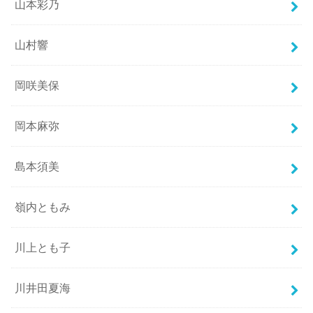
山本彩乃
山村響
岡咲美保
岡本麻弥
島本須美
嶺内ともみ
川上とも子
川井田夏海