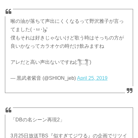
喉の油が落ちて声出にくくなるって野沢雅子が言っ
てました( ･ㅂ･)و ̑̑
僕もそれは好きじゃないけど歌う時はそっちの方が
良いかなってカラオケの時だけ飲みますね
アレだと高い声出ないですね(;´༎ຶ۝༎ຶ`)
— 黒武者紫音 (@SHION_jeb)
April 25, 2019
「DBの名シーン再現2」
3月25日放送TBS『似すぎてジワる』の企画でリツイ