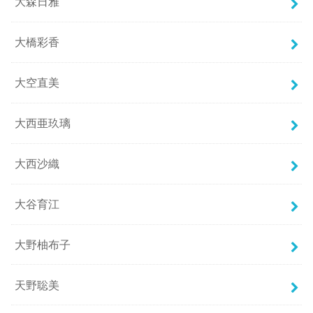
大森日雅
大橋彩香
大空直美
大西亜玖璃
大西沙織
大谷育江
大野柚布子
天野聡美