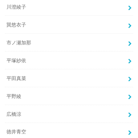
川澄綾子
巽悠衣子
市ノ瀬加那
平塚紗依
平田真菜
平野綾
広橋涼
徳井青空