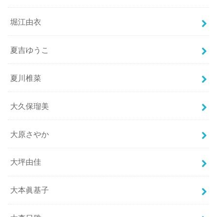
堀江由衣
夏吉ゆうこ
夏川椎菜
大久保瑠美
大原さやか
大坪由佳
大本眞基子