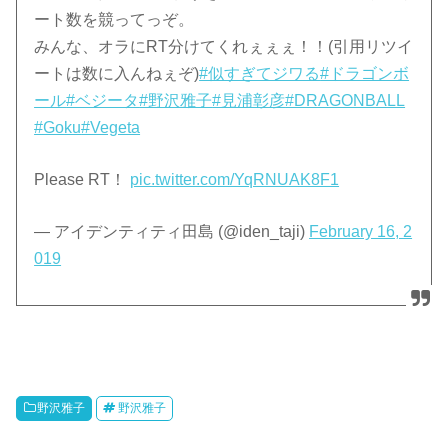
ート数を競ってっぞ。
みんな、オラにRT分けてくれぇぇぇ！！(引用リツイ
ートは数に入んねぇぞ)
#似すぎてジワる
#ドラゴンボ
ール
#ベジータ
#野沢雅子
#見浦彰彦
#DRAGONBALL
#Goku
#Vegeta
Please RT！
pic.twitter.com/YqRNUAK8F1
— アイデンティティ田島 (@iden_taji)
February 16, 2
019
野沢雅子
野沢雅子