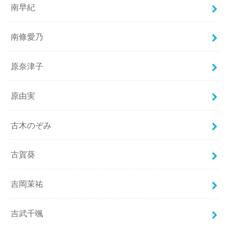
南早紀
南條愛乃
原奈津子
原由実
古木のぞみ
古賀葵
吉岡茉祐
吉武千颯