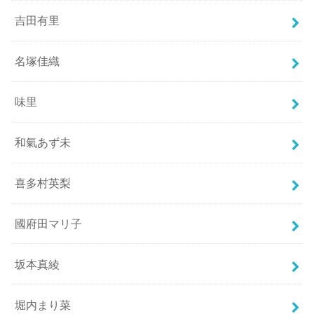
吉田有里
名塚佳織
味里
和氣あず未
喜多村英梨
國府田マリ子
坂本真綾
堀内まり菜