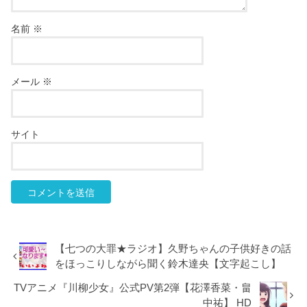
名前
※
メール
※
サイト
【七つの大罪★ラジオ】久野ちゃんの子供好きの話
をほっこりしながら聞く鈴木達央【文字起こし】
TVアニメ『川柳少女』公式PV第2弾【花澤香菜・畠
中祐】 HD