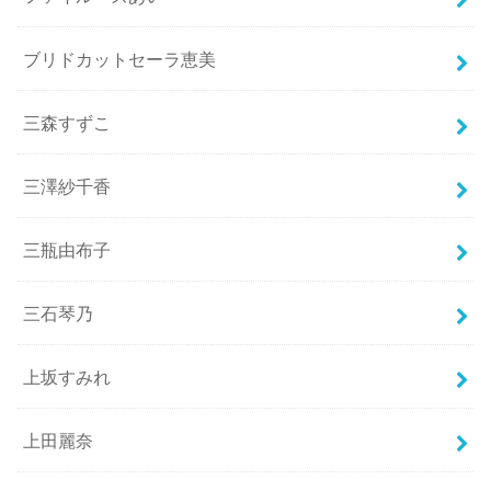
ブリドカットセーラ恵美
三森すずこ
三澤紗千香
三瓶由布子
三石琴乃
上坂すみれ
上田麗奈