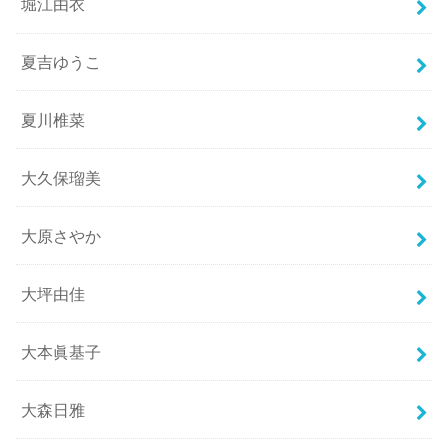
堀江由衣
夏吉ゆうこ
夏川椎菜
大久保瑠美
大原さやか
大坪由佳
大本眞基子
大森日雅