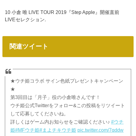
10 小倉 唯 LIVE TOUR 2019『Step Apple』開催直前
LIVEセレクション.
関連ツイート
★ウチ姫コラボ サイン色紙プレゼントキャンペーン
★
第3回目は「月子」役の小倉唯さんです！
ウチ姫公式Twitterをフォロー&この投稿をリツイート
して応募してくださいね。
詳しくはゲーム内お知らせをご確認ください♪
#ウチ
姫
#MFウチ姫
#まよチキウチ姫
pic.twitter.com/7qddw