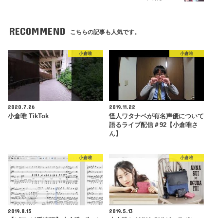
RECOMMEND
こちらの記事も人気です。
小倉唯
小倉唯
2020.7.26
2019.11.22
小倉唯 TikTok
怪人ワタナベが有名声優について
語るライブ配信＃92【小倉唯さ
ん】
小倉唯
小倉唯
2019.8.15
2019.5.13