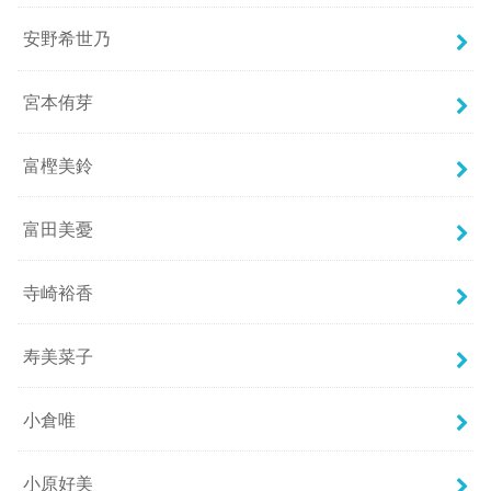
安野希世乃
宮本侑芽
富樫美鈴
富田美憂
寺崎裕香
寿美菜子
小倉唯
小原好美