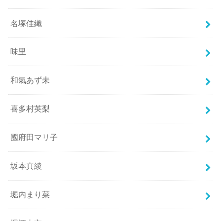
名塚佳織
味里
和氣あず未
喜多村英梨
國府田マリ子
坂本真綾
堀内まり菜