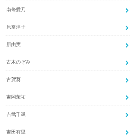
南條愛乃
原奈津子
原由実
古木のぞみ
古賀葵
吉岡茉祐
吉武千颯
吉田有里