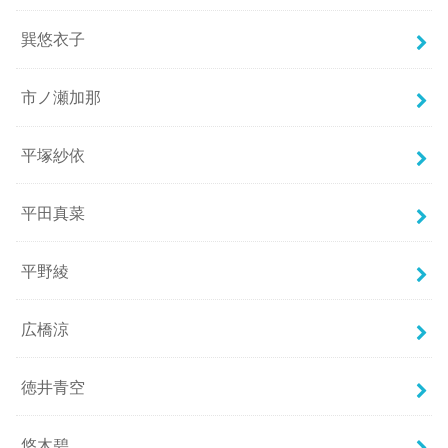
巽悠衣子
市ノ瀬加那
平塚紗依
平田真菜
平野綾
広橋涼
徳井青空
悠木碧