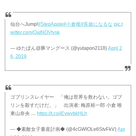
仙台へJump!
#StepApple
#小倉唯
#長旅になるな
pic.t
witter.com/QaINOVtysk
— ゆたぽん@豚マングース (@yutapon2118)
April 2
6, 2019
ゴブリンスレイヤー 「俺は世界を救わない。ゴブ
リンを殺すだけだ。」 出演者: 梅原裕一郎 小倉 唯
東山奈央 …
https://t.co/iEvwvbkHLh
— ◆素敵女子量産計画◆ (@4cGWIOLe6StvFkV)
Apr