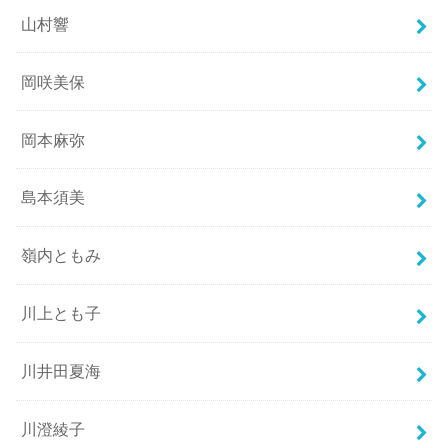
山村響
岡咲美保
岡本麻弥
島本須美
嶺内ともみ
川上とも子
川井田夏海
川澄綾子