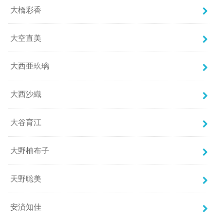
大橋彩香
大空直美
大西亜玖璃
大西沙織
大谷育江
大野柚布子
天野聡美
安済知佳