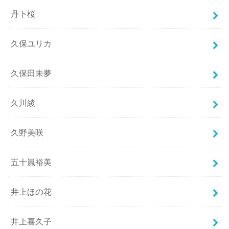
丹下桜
久保ユリカ
久保田未夢
久川綾
久野美咲
五十嵐裕美
井上ほの花
井上喜久子