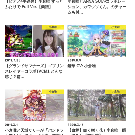
【ピアノ4手連弾】小倉唯 ずっと
小倉唯とANNA SUIがコラボレー
ふたりで Full Ver.【楽譜】
ション、カワウソくん。のチャー
ムも付…
小倉唯
小倉唯
2019.7.26
2019.8.9
【グランドサマナーズ】ゴブリン
鏡華 CV: 小倉唯
スレイヤーコラボTVCM1 どんな
感じ？篇…
小倉唯
小倉唯
2019.3.1
2020.3.16
小倉唯と天城サリーが「パンドラ
【白桐】白く咲く花 / 小倉唯 踊