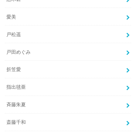
愛美
戸松遥
戸田めぐみ
折笠愛
指出毬亜
斉藤朱夏
斎藤千和