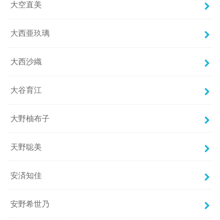
大空直美
大西亜玖璃
大西沙織
大谷育江
大野柚布子
天野聡美
安済知佳
安野希世乃