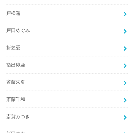
戸松遥
戸田めぐみ
折笠愛
指出毬亜
斉藤朱夏
斎藤千和
斎賀みつき