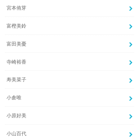
宮本侑芽
富樫美鈴
富田美憂
寺崎裕香
寿美菜子
小倉唯
小原好美
小山百代