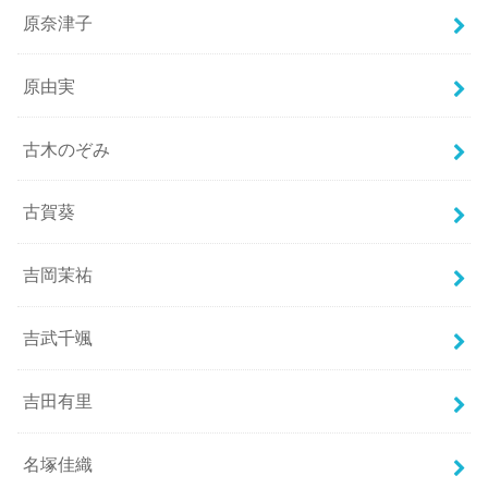
原奈津子
原由実
古木のぞみ
古賀葵
吉岡茉祐
吉武千颯
吉田有里
名塚佳織