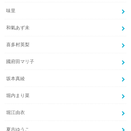
味里
和氣あず未
喜多村英梨
國府田マリ子
坂本真綾
堀内まり菜
堀江由衣
夏吉ゆうこ