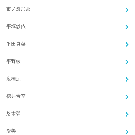
市ノ瀬加那
平塚紗依
平田真菜
平野綾
広橋涼
徳井青空
悠木碧
愛美