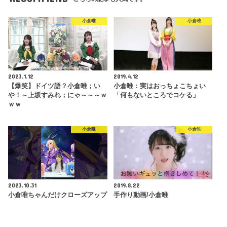
小倉唯
小倉唯
2023.1.12
2019.4.12
【爆笑】ドイツ語？小倉唯；い
小倉唯：実はおっちょこちょい
や！～上坂すみれ；にゃ～～～ｗ
「何もないところでコケる」
ｗｗ
小倉唯
小倉唯
2023.10.31
2019.8.22
小倉唯ちゃんだけクローズアップ
手作り動画/小倉唯