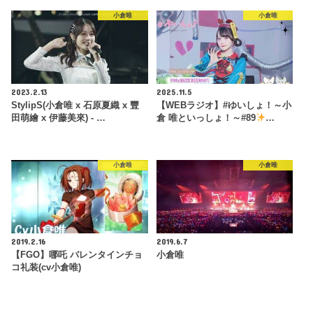
小倉唯
小倉唯
2023.2.13
2025.11.5
StylipS(小倉唯 x 石原夏織 x 豐
【WEBラジオ】#ゆいしょ！～小
田萌繪 x 伊藤美來) - …
倉 唯といっしょ！～#89
…
小倉唯
小倉唯
2019.2.16
2019.6.7
【FGO】哪吒 バレンタインチョ
小倉唯
コ礼装(cv小倉唯)