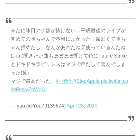
未だに昨日の余韻が抜けない…平成最後のライブが
初めての唯ちゃんで本当によかった！席近くて唯ち
ゃん拝めたし、なんかあれだね天使っているんだね
(｡-ω-)聞きたい曲もほぼほぼ聞けて特にFuture Strike
とドキドキラビリンスはマジで声だして喜んでしま
った(笑)
マジで最高だった。
#小倉唯
#StepApple
pic.twitter.co
m/FtbvyZhWgQ
— yuu (@Yuu79135674)
April 28, 2019