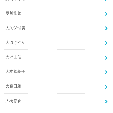
夏川椎菜
大久保瑠美
大原さやか
大坪由佳
大本眞基子
大森日雅
大橋彩香