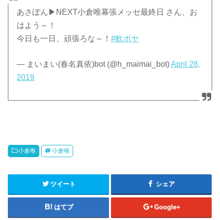
あさぽん▶NEXT小倉唯幕張メッセ最終日 さん、お
はよう～！
今日も一日、頑張ろな～！
#軟ボヤ
— まいまい(春名真依)bot (@h_maimai_bot)
April 28,
2019
小倉唯
小倉唯
ツイート
シェア
はてブ
Google+