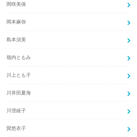
岡咲美保
岡本麻弥
島本須美
嶺内ともみ
川上とも子
川井田夏海
川澄綾子
巽悠衣子