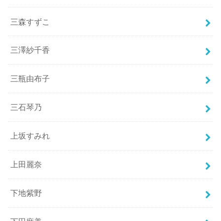
三森すずこ
三澤紗千香
三瓶由布子
三石琴乃
上坂すみれ
上田麗奈
下地紫野