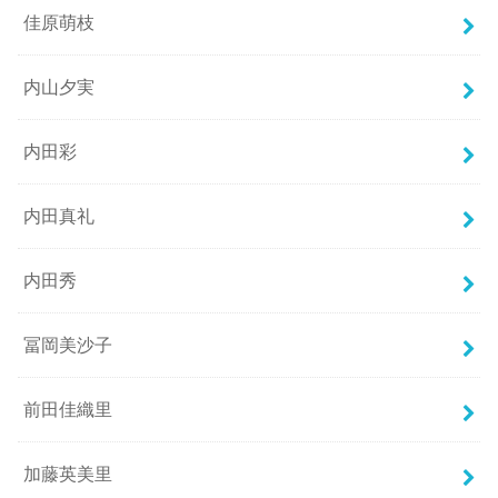
佳原萌枝
内山夕実
内田彩
内田真礼
内田秀
冨岡美沙子
前田佳織里
加藤英美里