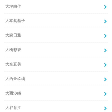
大坪由佳
大本眞基子
大森日雅
大橋彩香
大空直美
大西亜玖璃
大西沙織
大谷育江