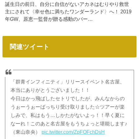
誕生日の前日、自分に自信がないアカネはむりやり救世
主にされて〈幸せ色に満ちたワンダーランド〉へ！ 2019
年GW、原恵一監督が贈る感動のバー…
関連ツイート
「群青インフィニティ」リリースイベント名古屋、
本当にありがとうございました！！
今日はかっ飛ばしたセトリでしたが、みんなからの
うぉーうぉーばっちり受け取りました☆ツアーが楽
しみで、私はもう…しかたがないよっ！！早く夏に
なーれ！このあと名古屋をもうちょっと堪能します♪
（東山奈央）
pic.twitter.com/ZpFOFchDsH