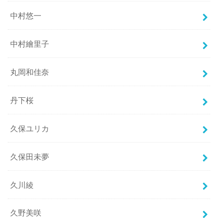
中村悠一
中村繪里子
丸岡和佳奈
丹下桜
久保ユリカ
久保田未夢
久川綾
久野美咲