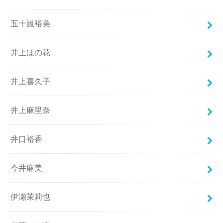
五十嵐裕美
井上ほの花
井上喜久子
井上麻里奈
井口裕香
今井麻美
伊瀬茉莉也