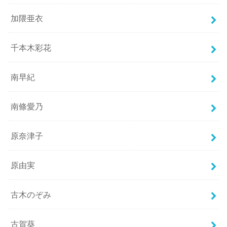
加隈亜衣
千本木彩花
南早紀
南條愛乃
原奈津子
原由実
古木のぞみ
古賀葵