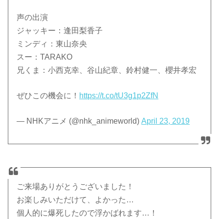
声の出演
ジャッキー：逢田梨香子
ミンディ：東山奈央
スー：TARAKO
兄くま：小西克幸、谷山紀章、鈴村健一、櫻井孝宏
ぜひこの機会に！
https://t.co/tU3g1p2ZfN
— NHKアニメ (@nhk_animeworld)
April 23, 2019
ご来場ありがとうございました！
お楽しみいただけて、よかった…
個人的に爆死したので浮かばれます…！