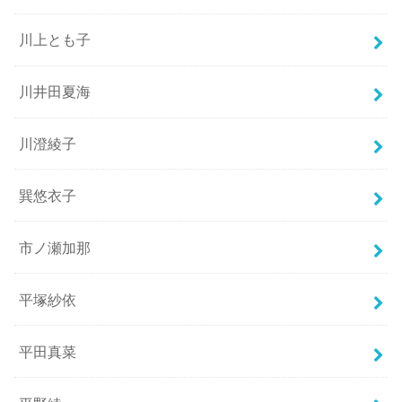
川上とも子
川井田夏海
川澄綾子
巽悠衣子
市ノ瀬加那
平塚紗依
平田真菜