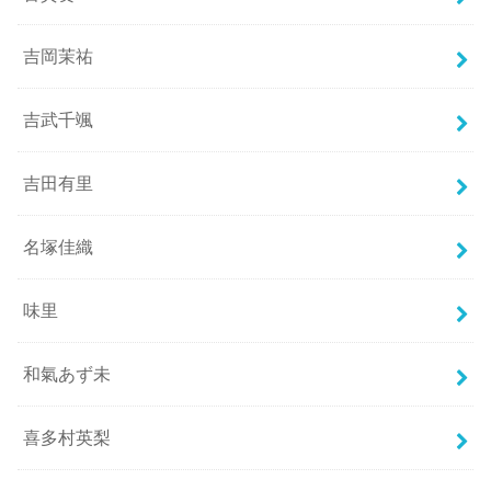
吉岡茉祐
吉武千颯
吉田有里
名塚佳織
味里
和氣あず未
喜多村英梨