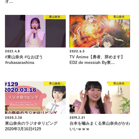
オ…
東山奈央
東山奈央
2023.4.8
2022.6.5
#東山奈央 #なおぼう
TV Anime【勇者、辞めます】
#rukasarashina
ED2 de messiah By東…
東山奈央
東山奈央
2020.3.30
2019.3.21
東山奈央のラジオ＠リビング
台本を噛みまくる東山奈央がかわ
2020年3月16日#129
いいｗｗｗ