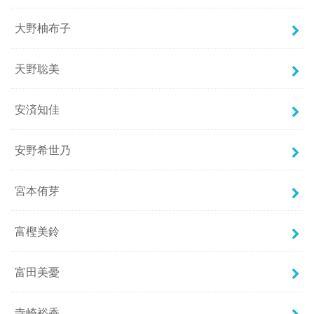
大野柚布子
天野聡美
安済知佳
安野希世乃
宮本侑芽
富樫美鈴
富田美憂
寺崎裕香