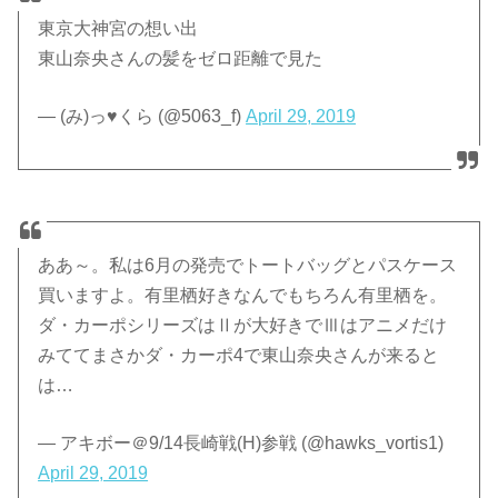
東京大神宮の想い出
東山奈央さんの髪をゼロ距離で見た
— (み)っ♥︎くら (@5063_f)
April 29, 2019
ああ～。私は6月の発売でトートバッグとパスケース
買いますよ。有里栖好きなんでもちろん有里栖を。
ダ・カーポシリーズはⅡが大好きでⅢはアニメだけ
みててまさかダ・カーポ4で東山奈央さんが来ると
は…
— アキボー＠9/14長崎戦(H)参戦 (@hawks_vortis1)
April 29, 2019