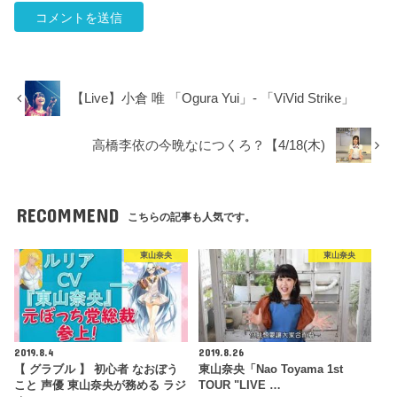
【Live】小倉 唯 「Ogura Yui」- 「ViVid Strike」
高橋李依の今晩なにつくろ？【4/18(木)
RECOMMEND
こちらの記事も人気です。
東山奈央
東山奈央
2019.8.4
2019.8.26
【 グラブル 】 初心者 なおぼう
東山奈央「Nao Toyama 1st
こと 声優 東山奈央が務める ラジ
TOUR "LIVE …