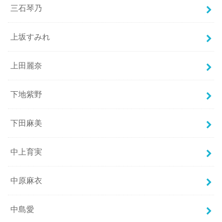
三石琴乃
上坂すみれ
上田麗奈
下地紫野
下田麻美
中上育実
中原麻衣
中島愛