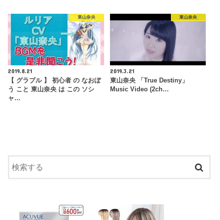
東山奈央
東山奈央
2019.8.21
2019.3.21
【 グラブル 】 初心者 の なおぼ
東山奈央 「True Destiny」
う こと 東山奈央 は この ソシ
Music Video (2ch…
ャ…