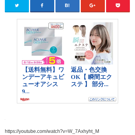
https://youtube.com/watch?v=W_7Axhyht_M