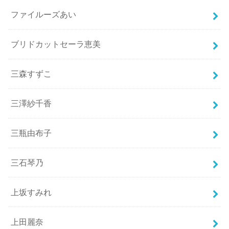
ファイルーズあい
ブリドカットセーラ恵美
三森すずこ
三澤紗千香
三瓶由布子
三石琴乃
上坂すみれ
上田麗奈