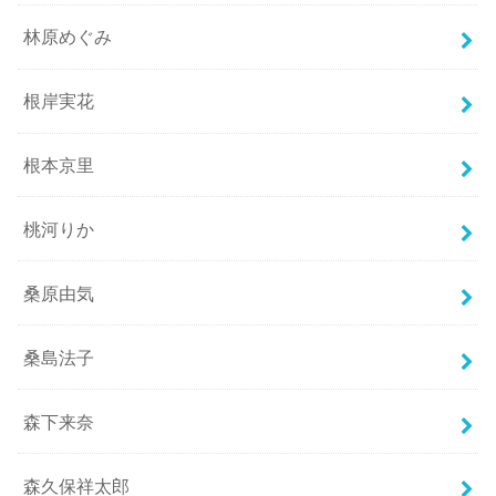
林原めぐみ
根岸実花
根本京里
桃河りか
桑原由気
桑島法子
森下来奈
森久保祥太郎