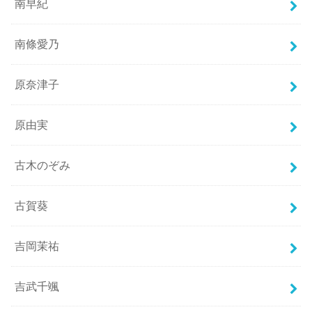
南早紀
南條愛乃
原奈津子
原由実
古木のぞみ
古賀葵
吉岡茉祐
吉武千颯