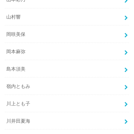
山村響
岡咲美保
岡本麻弥
島本須美
嶺内ともみ
川上とも子
川井田夏海