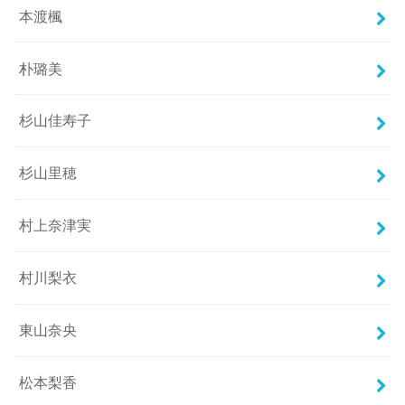
本渡楓
朴璐美
杉山佳寿子
杉山里穂
村上奈津実
村川梨衣
東山奈央
松本梨香