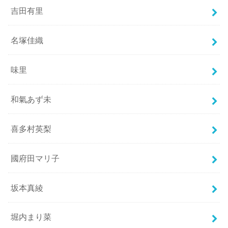
吉田有里
名塚佳織
味里
和氣あず未
喜多村英梨
國府田マリ子
坂本真綾
堀内まり菜