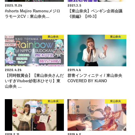
2025.11.26
2021.3.5
#shorts Mejiro Ramonuメジロ
【東山奈央】ペンギン企画会議
ラモーヌCV：東山奈央…
《後編》【#0-3】
東山奈央
東山奈央
2020.4.26
2019.4.6
【同時観賞会】【東山奈央さんだ
群青インフィニティ / 東山奈央
いすきVtuber紗彩木ひそり】東
COVERED BY KiANO
山奈央 …
東山奈央
東山奈央
2019.2.11
2019.6.2