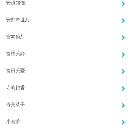
安済知佳
安野希世乃
宮本侑芽
富樫美鈴
富田美憂
寺崎裕香
寿美菜子
小倉唯