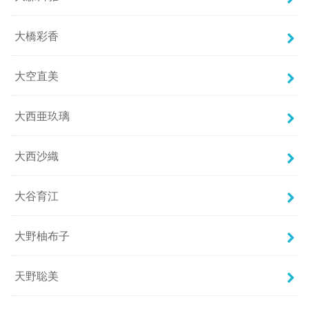
大橋彩香
大空直美
大西亜玖璃
大西沙織
大谷育江
大野柚布子
天野聡美