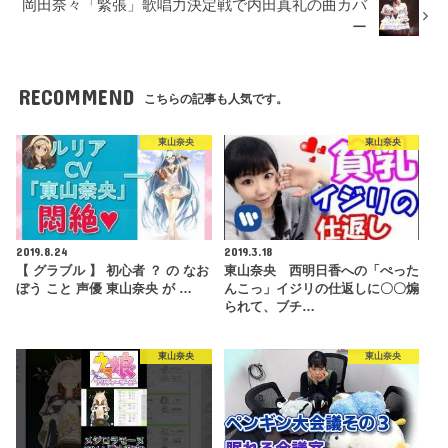
岡田奈々「緊張」歌唱力決定戦で内田真礼の曲カバ
ー
RECOMMEND
こちらの記事も人気です。
東山奈央
東山奈央
2019.8.24
2019.3.18
【 グラブル 】 初心者 ？ の なお
東山奈央 西明日香への「ぺった
ぼう こと 声優 東山奈央 が …
んこっ」イジリの仕返しに〇〇煽
られて、ブチ…
東山奈央
東山奈央