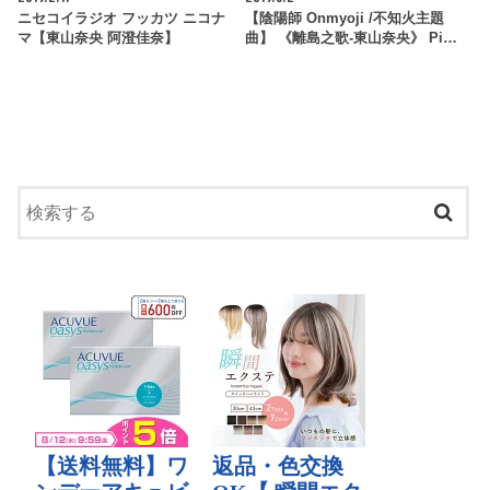
ニセコイラジオ フッカツ ニコナ
【陰陽師 Onmyoji /不知火主題
マ【東山奈央 阿澄佳奈】
曲】 《離島之歌-東山奈央》 Pi…