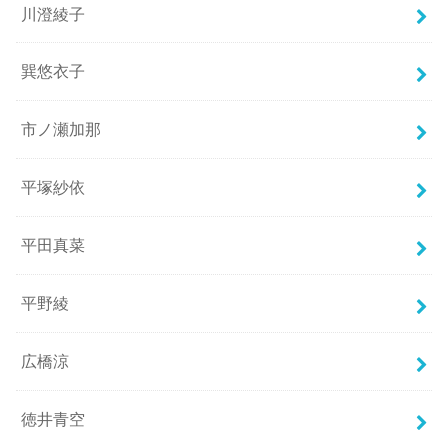
川澄綾子
巽悠衣子
市ノ瀬加那
平塚紗依
平田真菜
平野綾
広橋涼
徳井青空