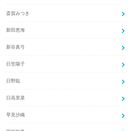
斎賀みつき
新田恵海
新谷真弓
日笠陽子
日野聡
日高里菜
早見沙織