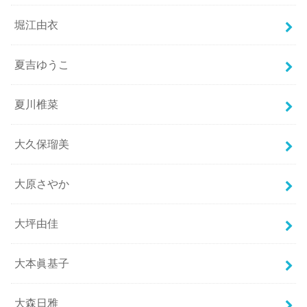
堀江由衣
夏吉ゆうこ
夏川椎菜
大久保瑠美
大原さやか
大坪由佳
大本眞基子
大森日雅