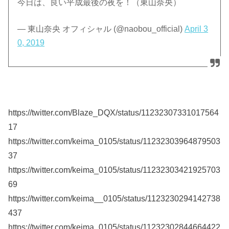
今日は、良い平成最後の夜を！（東山奈央）
— 東山奈央 オフィシャル (@naobou_official)
April 3
0, 2019
https://twitter.com/Blaze_DQX/status/11232307331017564
17
https://twitter.com/keima_0105/status/11232303964879503
37
https://twitter.com/keima_0105/status/11232303421925703
69
https://twitter.com/keima__0105/status/1123230294142738
437
https://twitter.com/keima_0105/status/11232302844664422