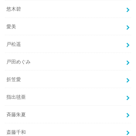
悠木碧
愛美
戸松遥
戸田めぐみ
折笠愛
指出毬亜
斉藤朱夏
斎藤千和