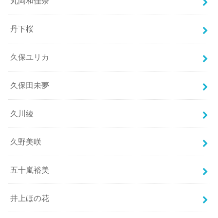
丸岡和佳奈
丹下桜
久保ユリカ
久保田未夢
久川綾
久野美咲
五十嵐裕美
井上ほの花