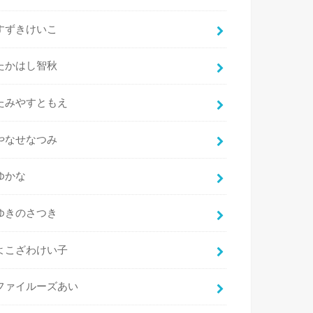
すずきけいこ
たかはし智秋
たみやすともえ
やなせなつみ
ゆかな
ゆきのさつき
よこざわけい子
ファイルーズあい