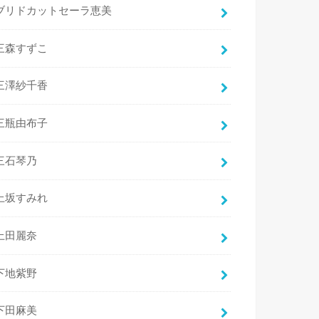
ブリドカットセーラ恵美
三森すずこ
三澤紗千香
三瓶由布子
三石琴乃
上坂すみれ
上田麗奈
下地紫野
下田麻美