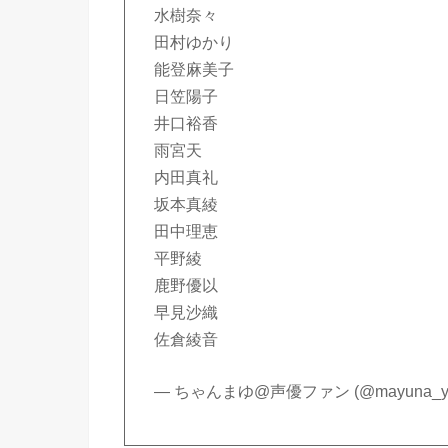
水樹奈々
田村ゆかり
能登麻美子
日笠陽子
井口裕香
雨宮天
内田真礼
坂本真綾
田中理恵
平野綾
鹿野優以
早見沙織
佐倉綾音
— ちゃんまゆ@声優ファン (@mayuna_y