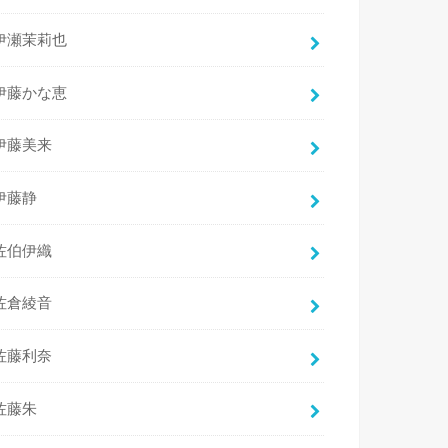
伊瀬茉莉也
伊藤かな恵
伊藤美来
伊藤静
佐伯伊織
佐倉綾音
佐藤利奈
佐藤朱