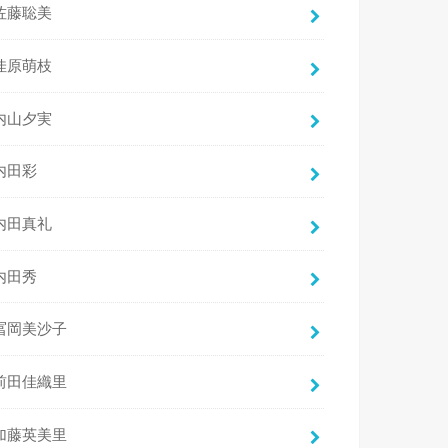
佐藤聡美
佳原萌枝
内山夕実
内田彩
内田真礼
内田秀
冨岡美沙子
前田佳織里
加藤英美里