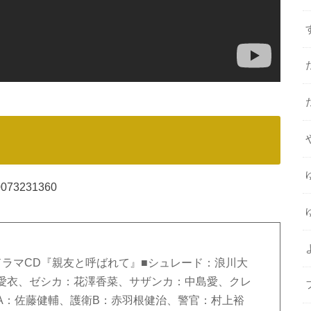
410073231360
特典ドラマCD『親友と呼ばれて』■シュレード：浪川大
愛衣、ゼシカ：花澤香菜、サザンカ：中島愛、クレ
A：佐藤健輔、護衛B：赤羽根健治、警官：村上裕