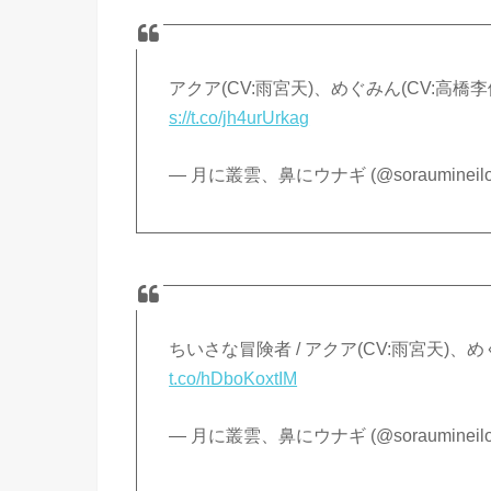
アクア(CV:雨宮天)、めぐみん(CV:高橋李
s://t.co/jh4urUrkag
— 月に叢雲、鼻にウナギ (@soraumineil
ちいさな冒険者 / アクア(CV:雨宮天)、め
t.co/hDboKoxtIM
— 月に叢雲、鼻にウナギ (@soraumineil