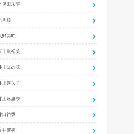
久保田未夢
久川綾
久野美咲
五十嵐裕美
井上ほの花
井上喜久子
井上麻里奈
井口裕香
今井麻美