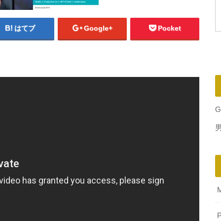
はてブ
Google+
Pocket
G
P