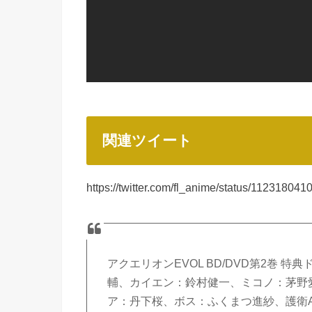
関連ツイート
https://twitter.com/fl_anime/status/1123180
アクエリオンEVOL BD/DVD第2巻 
輔、カイエン：鈴村健一、ミコノ：茅野
ア：丹下桜、ボス：ふくまつ進紗、護衛