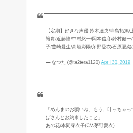
【定期】好きな声優 鈴木達央/寺島拓篤/上
裕貴/近藤隆/中村悠一/岡本信彦/鈴村健一
子/豊崎愛生/高垣彩陽/茅野愛衣/石原夏織
— なつた (@ta2tera1120)
April 30, 2019
「めんまのお願いね、もう、叶っちゃっ
ばさんとお約束したこと」
あの花/本間芽衣子(CV.茅野愛衣)