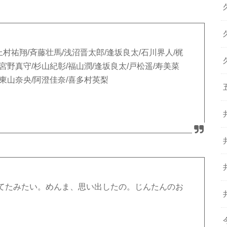
村祐翔/斉藤壮馬/浅沼晋太郎/逢坂良太/石川界人/梶
/宮野真守/杉山紀彰/福山潤/逢坂良太/戸松遥/寿美菜
/東山奈央/阿澄佳奈/喜多村英梨
てたみたい。めんま、思い出したの。じんたんのお