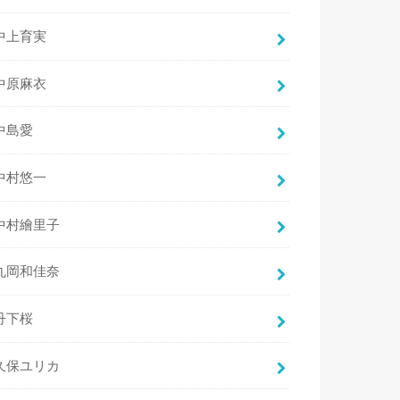
中上育実
中原麻衣
中島愛
中村悠一
中村繪里子
丸岡和佳奈
丹下桜
久保ユリカ