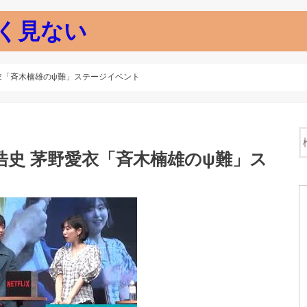
く見ない
茅野愛衣「斉木楠雄のψ難」ステージイベント
】神谷浩史 茅野愛衣「斉木楠雄のψ難」ス