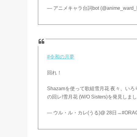
— アニメキャラ台詞bot (@anime_ward_b
#令和の月夢
回れ！
Shazamを使って歌組雪月花 夜々、いろり、小
の回レ!雪月花 (W/O Sisters)を発見し
— ウル・ル・カレ(うる)@ 28日→#ORACLA