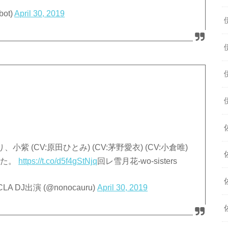
ot)
April 30, 2019
紫 (CV:原田ひとみ) (CV:茅野愛衣) (CV:小倉唯)
ました。
https://t.co/d5f4gStNjq
回レ雪月花-wo-sisters
 DJ出演 (@nonocauru)
April 30, 2019