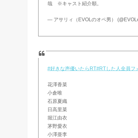
哉 ※キャスト紹介順。
— アサリィ（EVOLのオペ男） (@EVOLop
#好きな声優いたらRT
#RTした人全員フ
花澤香菜
小倉唯
石原夏織
日高里菜
堀江由衣
茅野愛衣
小澤亜李