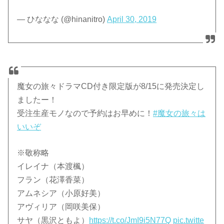
— ひななな (@hinanitro)
April 30, 2019
魔女の旅々ドラマCD付き限定版が8/15に発売決定し
ましたー！
受注生産モノなので予約はお早めに！
#魔女の旅々は
いいぞ
※敬称略
イレイナ（本渡楓）
フラン（花澤香菜）
アムネシア（小原好美）
アヴィリア（岡咲美保）
サヤ（黒沢ともよ）
https://t.co/JmI9i5N77Q
pic.twitte