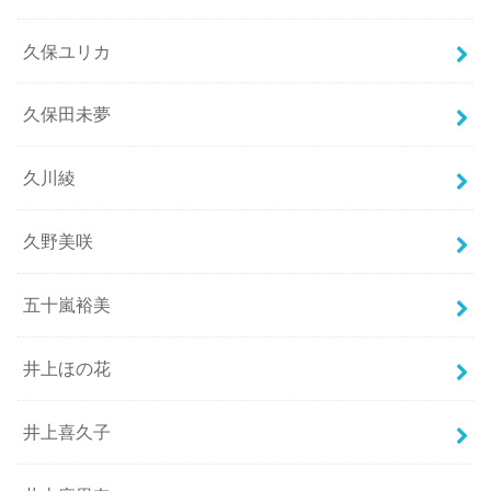
久保ユリカ
久保田未夢
久川綾
久野美咲
五十嵐裕美
井上ほの花
井上喜久子