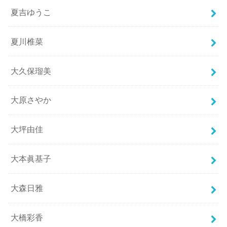
夏吉ゆうこ
夏川椎菜
大久保瑠美
大原さやか
大坪由佳
大本眞基子
大森日雅
大橋彩香