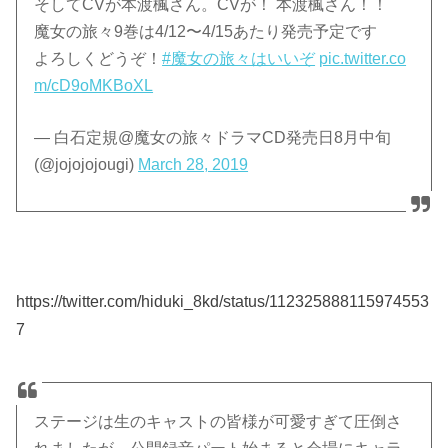
そしてCVが本渡楓さん。CVが！ 本渡楓さん！！
魔女の旅々9巻は4/12〜4/15あたり発売予定です
よろしくどうぞ！
#魔女の旅々はいいぞ
pic.twitter.co
m/cD9oMKBoXL
— 白石定規@魔女の旅々ドラマCD発売日8月中旬
(@jojojojougi)
March 28, 2019
https://twitter.com/hiduki_8kd/status/112325888115974553
7
ステージは生のキャストの皆様が可愛すぎて圧倒さ