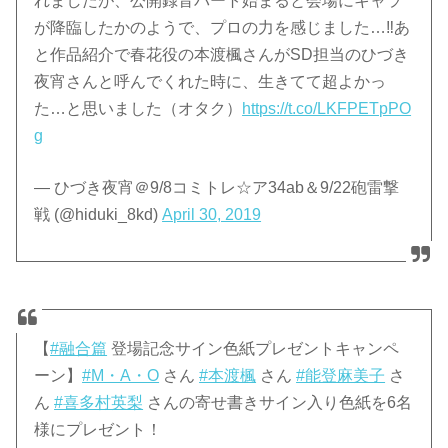
れましたが、公開録音パート始まると会場にキャラ
が降臨したかのようで、プロの力を感じました…‼あ
と作品紹介で春花役の本渡楓さんがSD担当のひづき
夜宵さんと呼んでくれた時に、生きてて超よかっ
た…と思いました（オタク）
https://t.co/LKFPETpPO
g
— ひづき夜宵＠9/8コミトレ☆ア34ab＆9/22砲雷撃
戦 (@hiduki_8kd)
April 30, 2019
【
#融合篇
登場記念サイン色紙プレゼントキャンペ
ーン】
#M・A・O
さん
#本渡楓
さん
#能登麻美子
さ
ん
#喜多村英梨
さんの寄せ書きサイン入り色紙を6名
様にプレゼント！