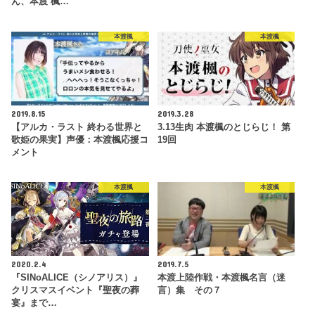
ん、本渡 楓…
本渡楓
本渡楓
2019.8.15
2019.3.28
【アルカ・ラスト 終わる世界と
3.13生肉 本渡楓のとじらじ！ 第
歌姫の果実】声優：本渡楓応援コ
19回
メント
本渡楓
本渡楓
2020.2.4
2019.7.5
『SINoALICE（シノアリス）』
本渡上陸作戦・本渡楓名言（迷
クリスマスイベント『聖夜の葬
言）集 その７
宴』まで…