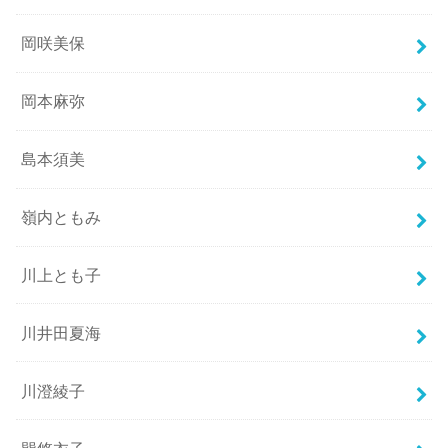
岡咲美保
岡本麻弥
島本須美
嶺内ともみ
川上とも子
川井田夏海
川澄綾子