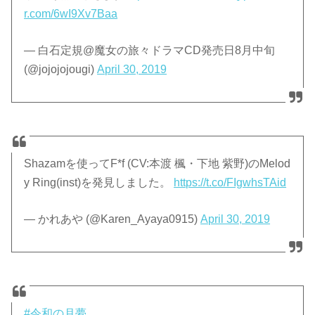
r.com/6wI9Xv7Baa
— 白石定規@魔女の旅々ドラマCD発売日8月中旬
(@jojojojougi)
April 30, 2019
Shazamを使ってF*f (CV:本渡 楓・下地 紫野)のMelod
y Ring(inst)を発見しました。
https://t.co/FIgwhsTAid
— かれあや (@Karen_Ayaya0915)
April 30, 2019
#令和の月夢