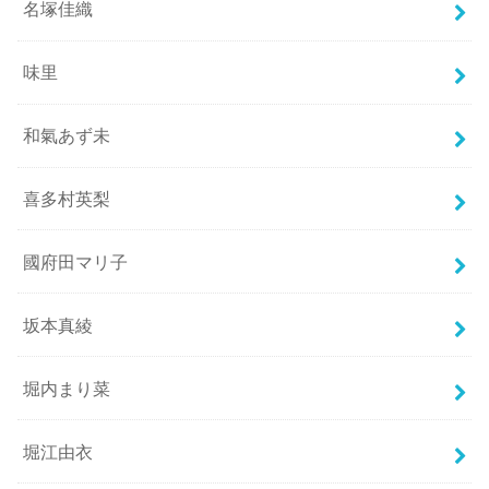
名塚佳織
味里
和氣あず未
喜多村英梨
國府田マリ子
坂本真綾
堀内まり菜
堀江由衣