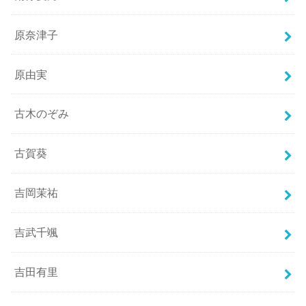
原奈津子
原由実
古木のぞみ
古賀葵
吉岡茉祐
吉武千颯
吉田有里