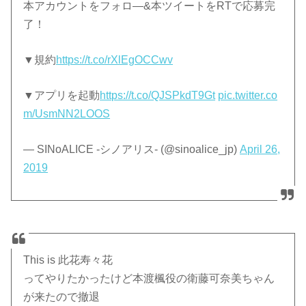
本アカウントをフォロ―&本ツイートをRTで応募完
了！
▼規約
https://t.co/rXlEgOCCwv
▼アプリを起動
https://t.co/QJSPkdT9Gt
pic.twitter.co
m/UsmNN2LOOS
— SINoALICE -シノアリス- (@sinoalice_jp)
April 26,
2019
This is 此花寿々花
ってやりたかったけど本渡楓役の衛藤可奈美ちゃん
が来たので撤退