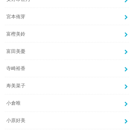
宮本侑芽
富樫美鈴
富田美憂
寺崎裕香
寿美菜子
小倉唯
小原好美