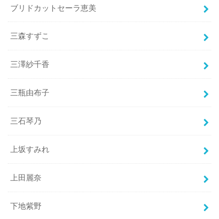
ブリドカットセーラ恵美
三森すずこ
三澤紗千香
三瓶由布子
三石琴乃
上坂すみれ
上田麗奈
下地紫野