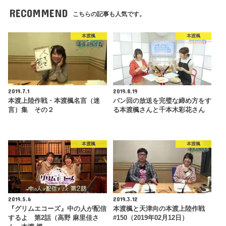
RECOMMEND
こちらの記事も人気です。
本渡楓
本渡楓
2019.7.1
2019.8.19
本渡上陸作戦・本渡楓名言（迷
パン回の放送を完璧な締め方をす
言）集 その２
る本渡楓さんと千本木彩花さん
本渡楓
本渡楓
2019.5.6
2019.3.12
『グリムエコーズ』中の人が配信
本渡楓と天津向の本渡上陸作戦
するよ 第2話（高野 麻里佳さ
#150（2019年02月12日）