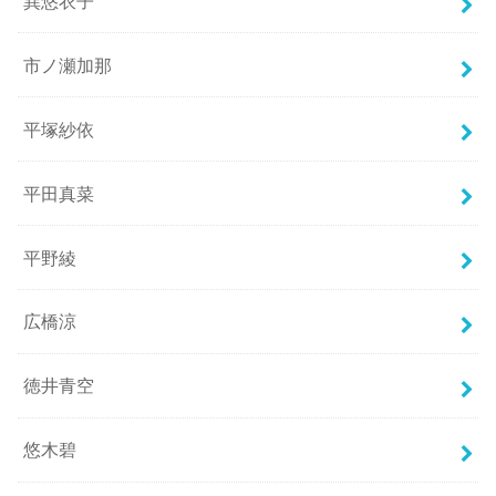
巽悠衣子
市ノ瀬加那
平塚紗依
平田真菜
平野綾
広橋涼
徳井青空
悠木碧