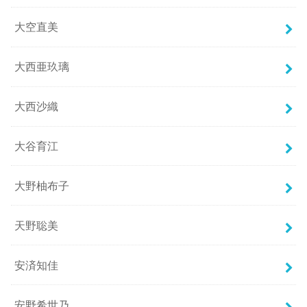
大空直美
大西亜玖璃
大西沙織
大谷育江
大野柚布子
天野聡美
安済知佳
安野希世乃