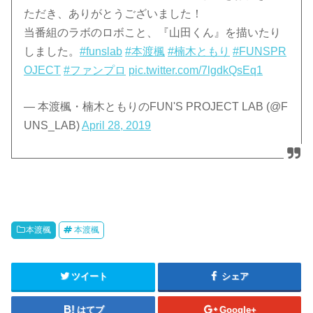
ただき、ありがとうございました！
当番組のラボのロボこと、『山田くん』を描いたり
しました。
#funslab
#本渡楓
#楠木ともり
#FUNSPR
OJECT
#ファンプロ
pic.twitter.com/7lgdkQsEq1
— 本渡楓・楠木ともりのFUN'S PROJECT LAB (@F
UNS_LAB)
April 28, 2019
本渡楓
本渡楓
ツイート
シェア
はてブ
Google+