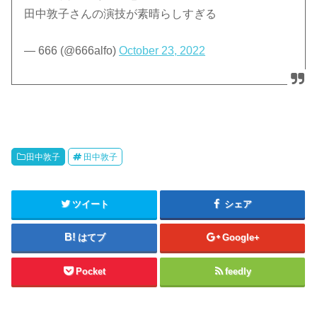
田中敦子さんの演技が素晴らしすぎる
— 666 (@666alfo)
October 23, 2022
田中敦子
田中敦子
ツイート
シェア
はてブ
Google+
Pocket
feedly