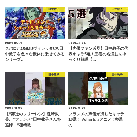
田中敦子
田中敦子
2021.12.21
2025.5.26
スパロボOGMDヴィレッタCV:田
【声優ファン必見】田中敦子の代
中敦子を色々な機体に乗せてみる
表キャラ5選！圧巻の名演技をゆ
シリーズ…
っくり解説【…
田中敦子
田中敦子
2024.11.23
2026.2.21
【#葬送のフリーレン】種崎敦
フランメの声優が演じたキャラ
美、“フランメ”田中敦子さんを
10選！ #shorts #アニメ #葬送
追悼 #種崎敦…
の…