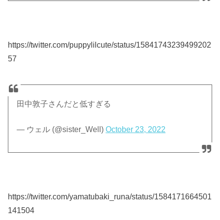
https://twitter.com/puppylilcute/status/15841743239499202
57
田中敦子さんだと低すぎる
— ウェル (@sister_Well)
October 23, 2022
https://twitter.com/yamatubaki_runa/status/1584171664501
141504