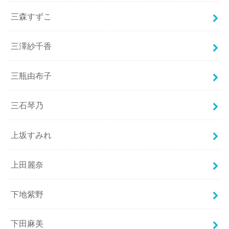
三森すずこ
三澤紗千香
三瓶由布子
三石琴乃
上坂すみれ
上田麗奈
下地紫野
下田麻美