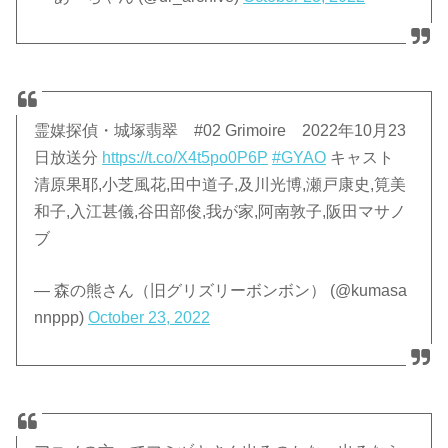
霊媒探偵・城塚翡翠 #02 Grimoire 2022年10月23
日放送分
https://t.co/X4t5po0P6P
#GYAO
キャスト
清原果耶,小芝風花,田中道子,及川光博,瀬戸康史,筧美
和子,入江甚儀,谷田部俊,我が家,阿南敦子,阪田マサノ
ブ
— 森の熊さん（旧グリズリーボンボン） (@kumasa
nnppp)
October 23, 2022