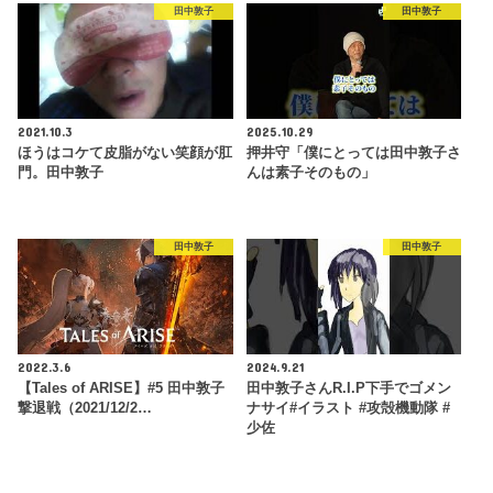
田中敦子
田中敦子
2021.10.3
2025.10.29
ほうはコケて皮脂がない笑顔が肛
押井守「僕にとっては田中敦子さ
門。田中敦子
んは素子そのもの」
田中敦子
田中敦子
2022.3.6
2024.9.21
【Tales of ARISE】#5 田中敦子
田中敦子さんR.I.P下手でゴメン
撃退戦（2021/12/2…
ナサイ#イラスト #攻殻機動隊 #
少佐