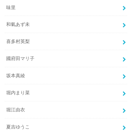
味里
和氣あず未
喜多村英梨
國府田マリ子
坂本真綾
堀内まり菜
堀江由衣
夏吉ゆうこ