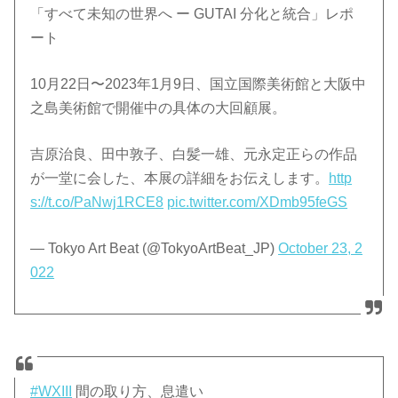
「すべて未知の世界へ ー GUTAI 分化と統合」レポ
ート
10⽉22⽇〜2023年1⽉9⽇、国⽴国際美術館と⼤阪中
之島美術館で開催中の具体の大回顧展。
吉原治良、田中敦子、白髪一雄、元永定正らの作品
が一堂に会した、本展の詳細をお伝えします。
http
s://t.co/PaNwj1RCE8
pic.twitter.com/XDmb95feGS
— Tokyo Art Beat (@TokyoArtBeat_JP)
October 23, 2
022
#WXIII
間の取り方、息遣い