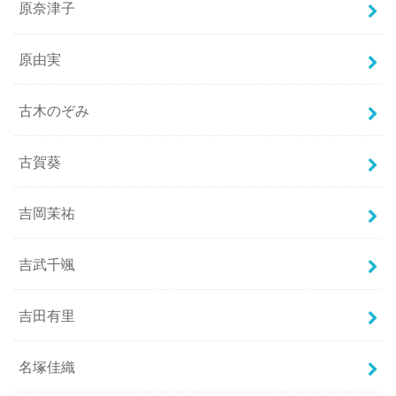
原奈津子
原由実
古木のぞみ
古賀葵
吉岡茉祐
吉武千颯
吉田有里
名塚佳織