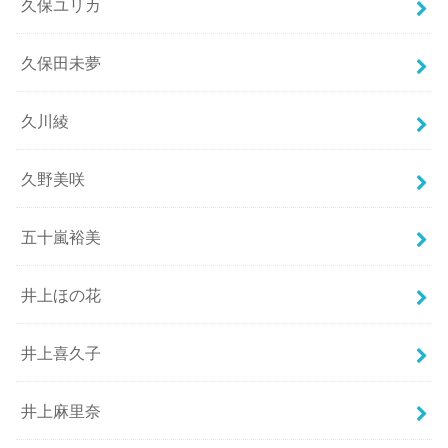
久保ユリカ
久保田未夢
久川綾
久野美咲
五十嵐裕美
井上ほの花
井上喜久子
井上麻里奈