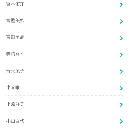
宮本侑芽
富樫美鈴
富田美憂
寺崎裕香
寿美菜子
小倉唯
小原好美
小山百代