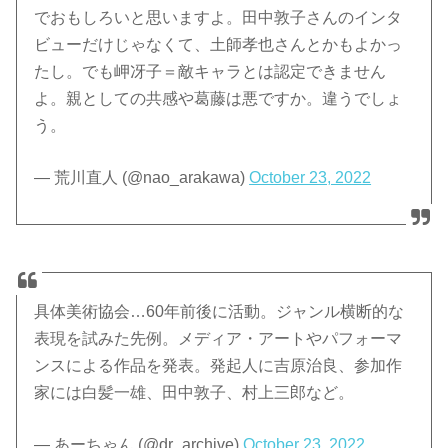
でおもしろいと思いますよ。田中敦子さんのインタ
ビューだけじゃなくて、土師孝也さんとかもよかっ
たし。でも岬冴子＝敵キャラとは認定できません
よ。親としての共感や葛藤は悪ですか。違うでしょ
う。
— 荒川直人 (@nao_arakawa)
October 23, 2022
具体美術協会…60年前後に活動。ジャンル横断的な
表現を試みた先例。メディア・アートやパフォーマ
ンスによる作品を発表。発起人に吉原治良、参加作
家には白髪一雄、田中敦子、村上三郎など。
— あーちゃん (@dr_archive)
October 23, 2022