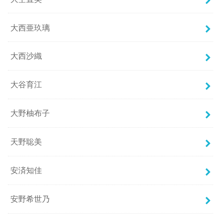
大西亜玖璃
大西沙織
大谷育江
大野柚布子
天野聡美
安済知佳
安野希世乃