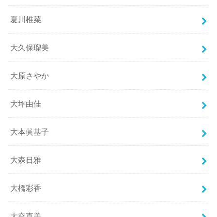
夏川椎菜
大久保瑠美
大原さやか
大坪由佳
大本眞基子
大森日雅
大橋彩香
大空直美