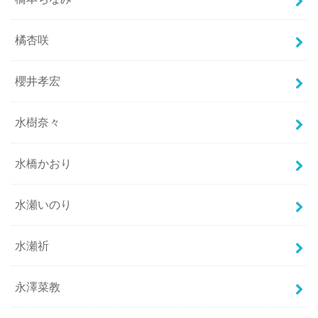
橘杏咲
櫻井孝宏
水樹奈々
水橋かおり
水瀬いのり
水瀬祈
永澤菜教