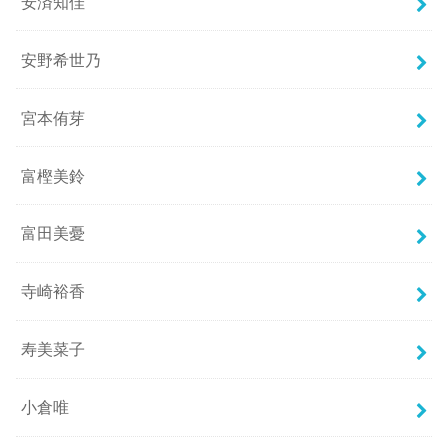
安済知佳
安野希世乃
宮本侑芽
富樫美鈴
富田美憂
寺崎裕香
寿美菜子
小倉唯