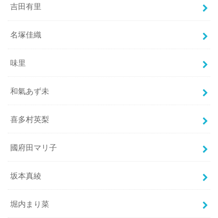
吉田有里
名塚佳織
味里
和氣あず未
喜多村英梨
國府田マリ子
坂本真綾
堀内まり菜