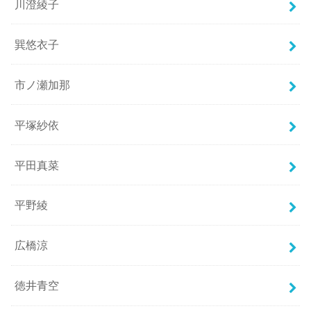
川澄綾子
巽悠衣子
市ノ瀬加那
平塚紗依
平田真菜
平野綾
広橋涼
徳井青空