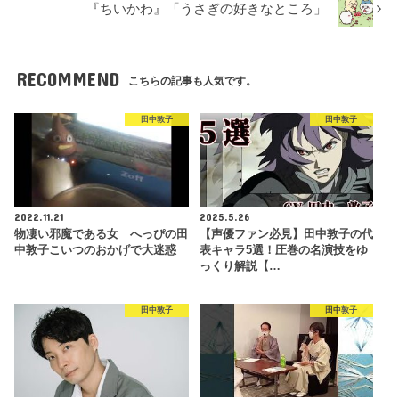
『ちいかわ』「うさぎの好きなところ」
RECOMMEND
こちらの記事も人気です。
田中敦子
田中敦子
2022.11.21
2025.5.26
物凄い邪魔である女 へっぴの田
【声優ファン必見】田中敦子の代
中敦子こいつのおかげで大迷惑
表キャラ5選！圧巻の名演技をゆ
っくり解説【…
田中敦子
田中敦子