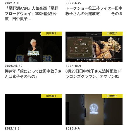
2023.3.8
2022.6.27
『星野源ANN』人気企画「星野
トークショー③工芸ライター田中
ブロードウェイ」100回記念公
敦子さんの公開取材 その３
演 田中敦子…
田中敦子
田中敦子
2025.10.29
2024.10.4
押井守「僕にとっては田中敦子さ
8月29日田中敦子さん追悼配信ド
んは素子そのもの」
ラゴンズクラウン、アマゾン01
田中敦子
田中敦子
2021.12.8
2025.6.4