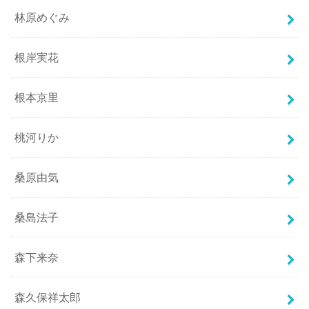
林原めぐみ
根岸実花
根本京里
桃河りか
桑原由気
桑島法子
森下来奈
森久保祥太郎