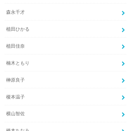
森永千才
植田ひかる
植田佳奈
楠木ともり
榊原良子
榎本温子
横山智佐
橋本ちなみ