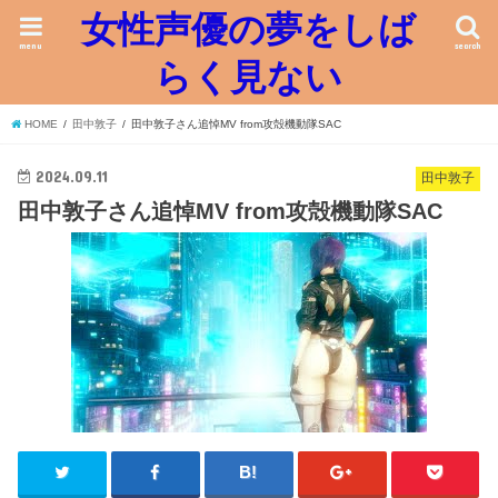
女性声優の夢をしば
menu
search
らく見ない
HOME
田中敦子
田中敦子さん追悼MV from攻殻機動隊SAC
2024.09.11
田中敦子
田中敦子さん追悼MV from攻殻機動隊SAC