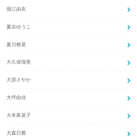
堀江由衣
夏吉ゆうこ
夏川椎菜
大久保瑠美
大原さやか
大坪由佳
大本眞基子
大森日雅