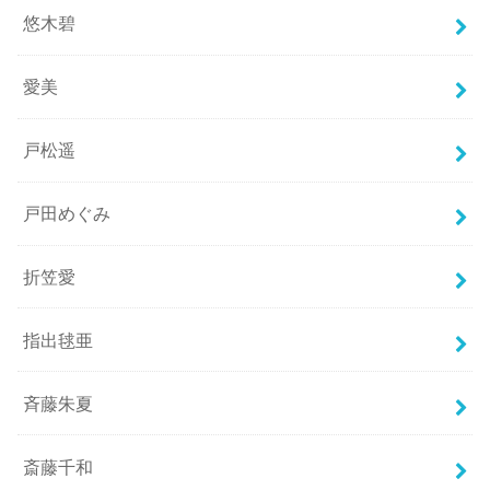
悠木碧
愛美
戸松遥
戸田めぐみ
折笠愛
指出毬亜
斉藤朱夏
斎藤千和