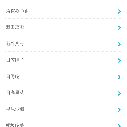
斎賀みつき
新田恵海
新谷真弓
日笠陽子
日野聡
日高里菜
早見沙織
明坂聡美