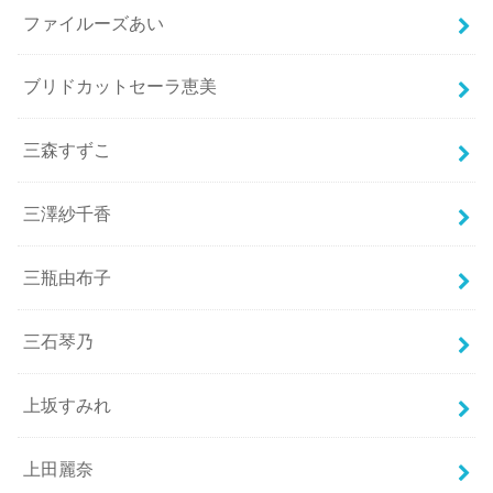
ファイルーズあい
ブリドカットセーラ恵美
三森すずこ
三澤紗千香
三瓶由布子
三石琴乃
上坂すみれ
上田麗奈