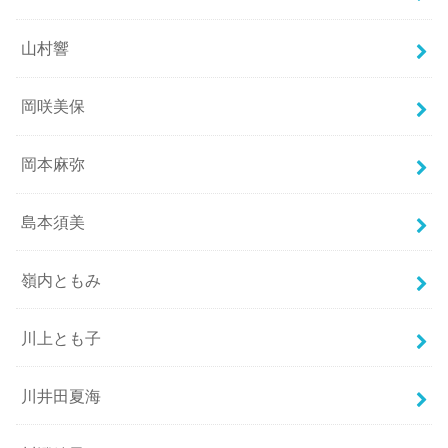
山村響
岡咲美保
岡本麻弥
島本須美
嶺内ともみ
川上とも子
川井田夏海