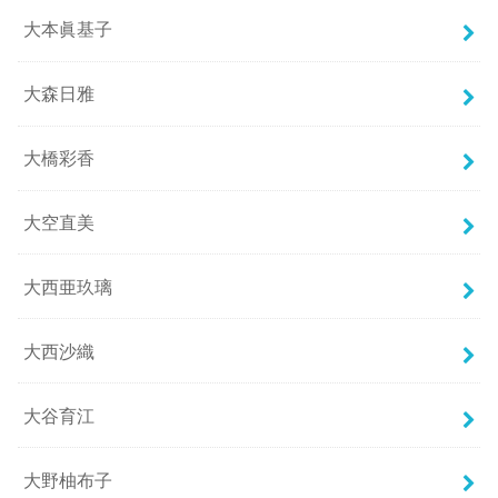
大本眞基子
大森日雅
大橋彩香
大空直美
大西亜玖璃
大西沙織
大谷育江
大野柚布子