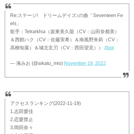
Re:ステージ! ドリームデイズ♪の曲「Seventeen Fe
els」
歌手：Tetrarkhia（坂東美久龍（CV：山田奈都美）
＆西館ハク（CV：佐藤実希）＆南風野朱莉（CV：
高柳知葉）＆城北玄刃（CV：西田望見））
#bot
— 湊みお (@aikatu_mio)
November 19, 2022
アクセスランキング(2022-11-19)
1.志田愛佳
2.恋愛禁止
3.岡田奈々