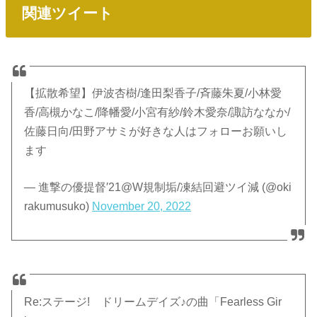
関連ツイート
【拡散希望】伊波杏樹/逢田梨香子/斉藤朱夏/小林愛
香/高槻かなこ/降幡愛/小宮有紗/鈴木愛奈/諏訪ななか/
佐藤日向/田野アサミが好きな人はフォローお願いし
ます
— 進撃の優提督′21@W規制垢/凍結回避ツイ減 (@oki
rakumusuko)
November 20, 2022
Re:ステージ! ドリームデイズ♪の曲「Fearless Gir