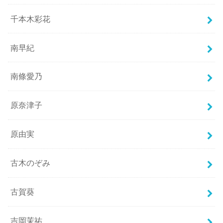
千本木彩花
南早紀
南條愛乃
原奈津子
原由実
古木のぞみ
古賀葵
吉岡茉祐