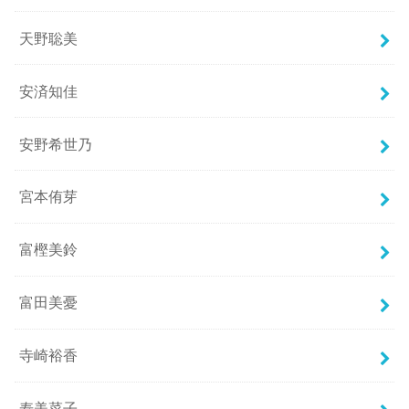
天野聡美
安済知佳
安野希世乃
宮本侑芽
富樫美鈴
富田美憂
寺崎裕香
寿美菜子