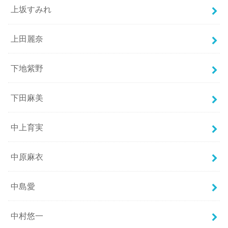
上坂すみれ
上田麗奈
下地紫野
下田麻美
中上育実
中原麻衣
中島愛
中村悠一