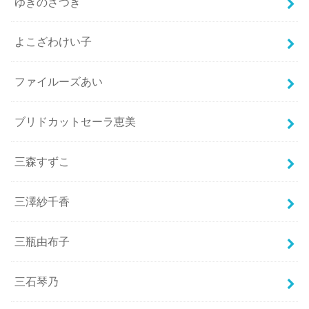
ゆきのさつき
よこざわけい子
ファイルーズあい
ブリドカットセーラ恵美
三森すずこ
三澤紗千香
三瓶由布子
三石琴乃