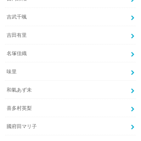
吉武千颯
吉田有里
名塚佳織
味里
和氣あず未
喜多村英梨
國府田マリ子