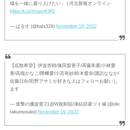
城を一緒に盛り上げたい」 | 河北新報オンライン
https://t.co/XrjasxK9fS
— ばるす (@bals326)
November 19, 2022
【拡散希望】伊波杏樹/逢田梨香子/斉藤朱夏/小林愛
香/高槻かなこ/降幡愛/小宮有紗/鈴木愛奈/諏訪ななか/
佐藤日向/田野アサミが好きな人はフォローお願いし
ます
— 進撃の優提督′21@W規制垢/凍結回避ツイ減 (@oki
rakumusuko)
November 19, 2022