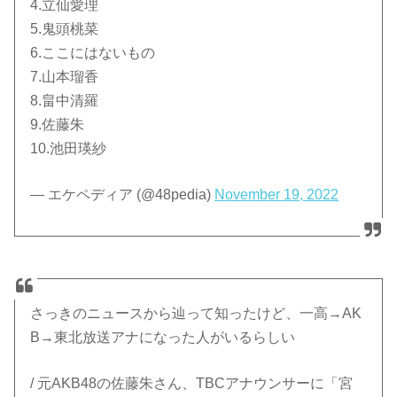
4.立仙愛理
5.鬼頭桃菜
6.ここにはないもの
7.山本瑠香
8.畠中清羅
9.佐藤朱
10.池田瑛紗
— エケペディア (@48pedia)
November 19, 2022
さっきのニュースから辿って知ったけど、一高→AK
B→東北放送アナになった人がいるらしい
/ 元AKB48の佐藤朱さん、TBCアナウンサーに「宮