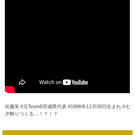
佐藤朱 #元Team8宮城県代表 #1996年11月09日生まれ #七
夕飾りつくる…！？！？