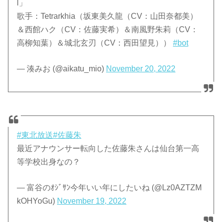
l」
歌手：Tetrarkhia（坂東美久龍（CV：山田奈都美）
＆西館ハク（CV：佐藤実希）＆南風野朱莉（CV：
高柳知葉）＆城北玄刃（CV：西田望見））
#bot
— 湊みお (@aikatu_mio)
November 20, 2022
#東北放送
#佐藤朱
最近アナウンサー転向した佐藤朱さんは仙台第一高
等学校出身なの？
— 富谷のｵｼﾞｻﾝ今年いい年にしたいね (@Lz0AZTZM
kOHYoGu)
November 19, 2022