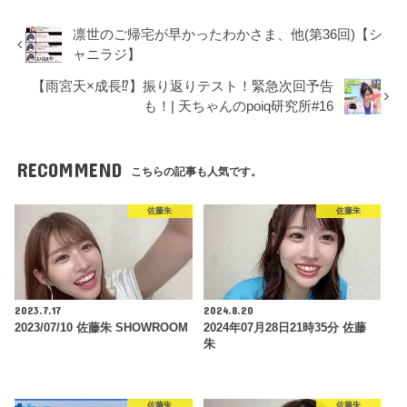
凛世のご帰宅が早かったわかさま、他(第36回)【シ
ャニラジ】
【雨宮天×成長⁉】振り返りテスト！緊急次回予告
も！| 天ちゃんのpoiq研究所#16
RECOMMEND
こちらの記事も人気です。
佐藤朱
佐藤朱
2023.7.17
2024.8.20
2023/07/10 佐藤朱 SHOWROOM
2024年07月28日21時35分 佐藤
朱
佐藤朱
佐藤朱