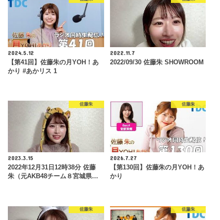
2024.5.12
2022.11.7
【第41回】佐藤朱の月YOH！あ
2022/09/30 佐藤朱 SHOWROOM
かり #あかリス 1
佐藤朱
佐藤朱
2023.3.15
2026.7.27
2022年12月31日12時38分 佐藤
【第130回】佐藤朱の月YOH！あ
朱（元AKB48チーム８宮城県…
かり
佐藤朱
佐藤朱