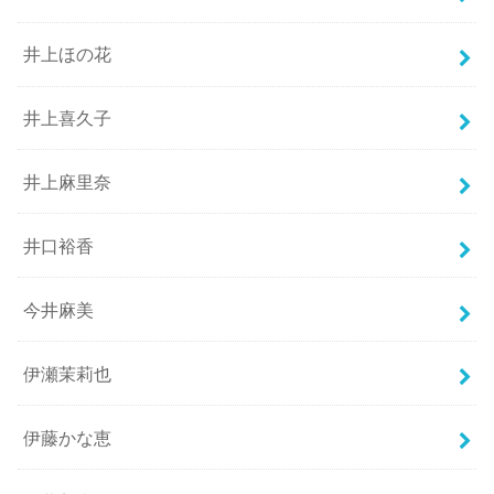
井上ほの花
井上喜久子
井上麻里奈
井口裕香
今井麻美
伊瀬茉莉也
伊藤かな恵