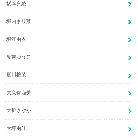
坂本真綾
堀内まり菜
堀江由衣
夏吉ゆうこ
夏川椎菜
大久保瑠美
大原さやか
大坪由佳