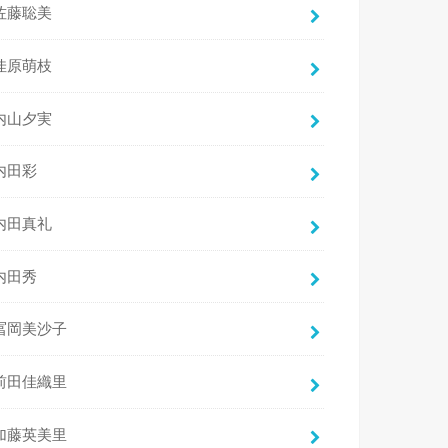
佐藤聡美
佳原萌枝
内山夕実
内田彩
内田真礼
内田秀
冨岡美沙子
前田佳織里
加藤英美里