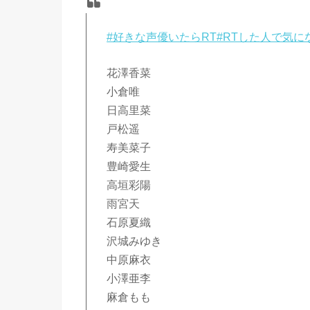
#好きな声優いたらRT
#RTした人で気
花澤香菜
小倉唯
日高里菜
戸松遥
寿美菜子
豊崎愛生
高垣彩陽
雨宮天
石原夏織
沢城みゆき
中原麻衣
小澤亜李
麻倉もも