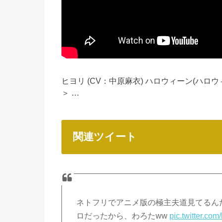
ヒヨリ (CV：中原麻衣) ハロウィーン(ハ
＞ …
関連ツイート
ネトフリでアニメ版の極主夫道見てるん
ロだったから、わろたww
pic.twitter.c