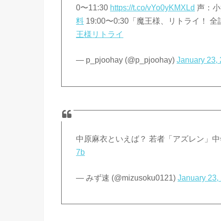
0〜11:30
https://t.co/vYo0yKMXLd
声：小
料
19:00〜0:30「魔王様、リトライ！
王様リトライ
— p_pjoohay (@p_pjoohay)
January 23,
中原麻衣といえば？ 若者「アズレン」
7b
— みず速 (@mizusoku0121)
January 23,