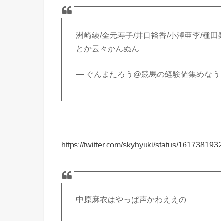
洲崎綾/金元寿子/井口裕香/小澤亜李/種田
とか云々かんぬん
— ぐんまたろう@競馬の経験値集めなう (@l
https://twitter.com/skyhyuki/status/1617381
中原麻衣はやっぱ声かわええの