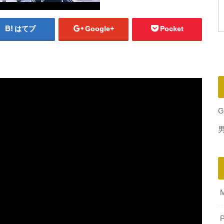
はてブ
Google+
Pocket
G
P