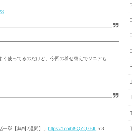
23
よく使ってるのだけど、今回の着せ替えでジニアも
料 全話一挙【無料2週間】」
https://t.co/ht9QYQ7BIL
5:3