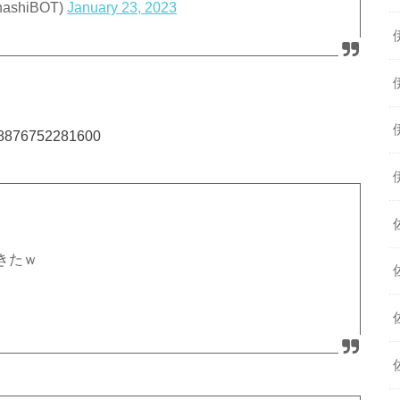
shiBOT)
January 23, 2023
7318876752281600
きたｗ