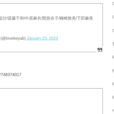
梨沙/斎藤千和/中原麻衣/巽悠衣子/種崎敦美/下田麻美
ovekeyab)
January 23, 2023
932748374017