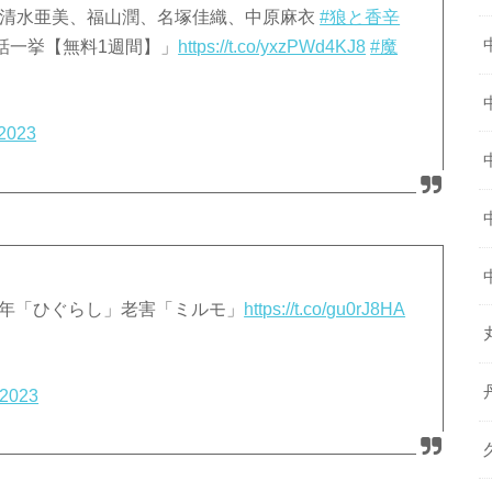
清水亜美、福山潤、名塚佳織、中原麻衣
#狼と香辛
 全話一挙【無料1週間】」
https://t.co/yxzPWd4KJ8
#魔
 2023
中年「ひぐらし」老害「ミルモ」
https://t.co/gu0rJ8HA
 2023