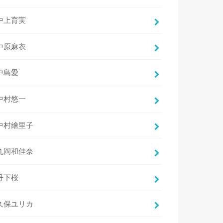
中上育実
中原麻衣
中島愛
中村悠一
中村繪里子
丸岡和佳奈
丹下桜
久保ユリカ