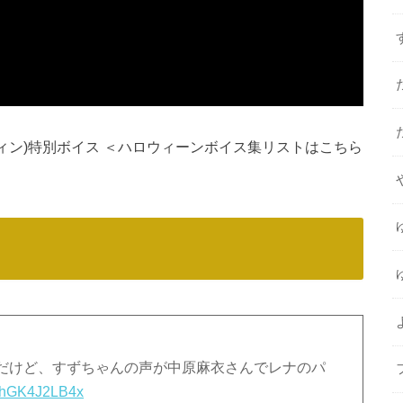
ロウィン)特別ボイス ＜ハロウィーンボイス集リストはこちら
だけど、すずちゃんの声が中原麻衣さんでレナのパ
om/hGK4J2LB4x