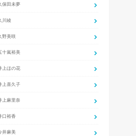
久保田未夢
久川綾
久野美咲
五十嵐裕美
井上ほの花
井上喜久子
井上麻里奈
井口裕香
今井麻美