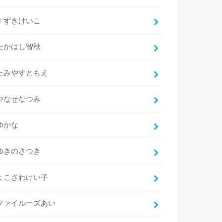
すずきけいこ
たかはし智秋
たみやすともえ
やなせなつみ
ゆかな
ゆきのさつき
よこざわけい子
ファイルーズあい