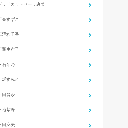
ブリドカットセーラ恵美
三森すずこ
三澤紗千香
三瓶由布子
三石琴乃
上坂すみれ
上田麗奈
下地紫野
下田麻美