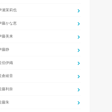
伊瀬茉莉也
伊藤かな恵
伊藤美来
伊藤静
佐伯伊織
佐倉綾音
佐藤利奈
佐藤朱