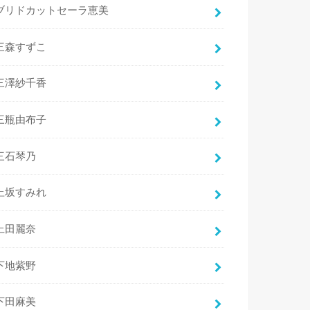
ブリドカットセーラ恵美
三森すずこ
三澤紗千香
三瓶由布子
三石琴乃
上坂すみれ
上田麗奈
下地紫野
下田麻美