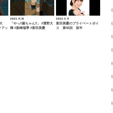
2025.11.10
2022.5.11
大
「やっ!!厳ちゃん!!」 #濱野大
富田美憂のプライベートボイ
クアッ
輝 #新崎瑞季 #富田美憂
ス 第46回 前半