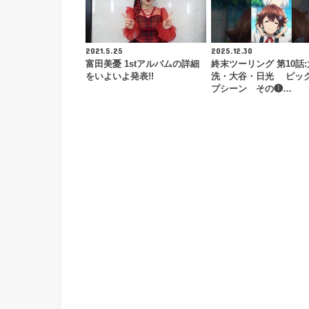
2021.5.25
2025.12.30
富田美憂 1stアルバムの詳細
終末ツーリング 第10話:
をいよいよ発表!!
洗・大谷・日光 ピッ
プシーン その❶…