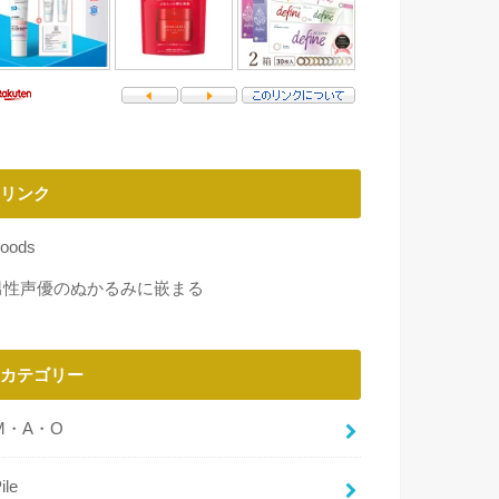
リンク
oods
男性声優のぬかるみに嵌まる
カテゴリー
M・A・O
ile