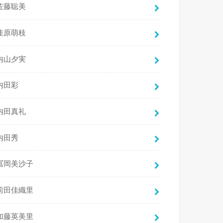
佐藤聡美
佳原萌枝
内山夕実
内田彩
内田真礼
内田秀
冨岡美沙子
前田佳織里
加藤英美里