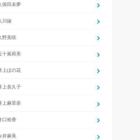
久保田未夢
久川綾
久野美咲
五十嵐裕美
井上ほの花
井上喜久子
井上麻里奈
井口裕香
今井麻美