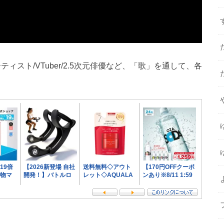
アニソンアーティスト/VTuber/2.5次元俳優など、「歌」を通して、各