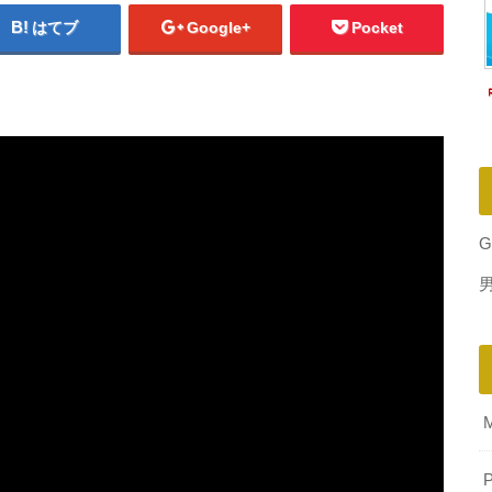
はてブ
Google+
Pocket
G
P