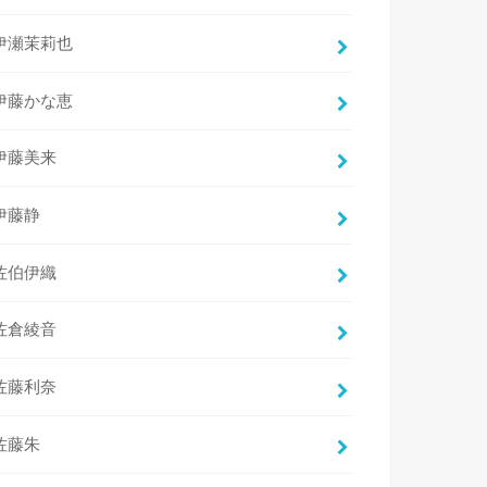
伊瀬茉莉也
伊藤かな恵
伊藤美来
伊藤静
佐伯伊織
佐倉綾音
佐藤利奈
佐藤朱