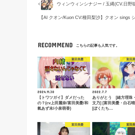
ウィンウィンシナジー / 玉縄(CV.日野聡
【AI クオン/Kuon CV:種田梨沙】クオン sings シン
RECOMMEND
こちらの記事も人気です。
富田美憂
富田
2024.11.30
2022.7.7
【トワツガイ】ダメだった
ありがとう [緒方理珠
の？(cv上田麗奈/富田美憂/和
文乃] [富田美憂・白石晴
氣あず未/小泉萌香)
[ぼくたち…
富田美憂
富田