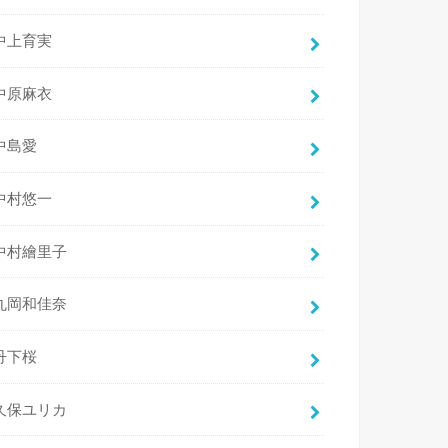
中上育実
中原麻衣
中島愛
中村悠一
中村繪里子
丸岡和佳奈
丹下桜
久保ユリカ