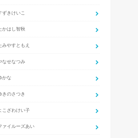
すずきけいこ
たかはし智秋
たみやすともえ
やなせなつみ
ゆかな
ゆきのさつき
よこざわけい子
ファイルーズあい