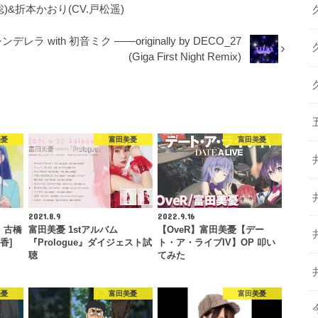
)&折本かおり(CV.戸松遥)
デレラ with 初音ミク ——originally by DECO_27
(Giga First Night Remix)
美憂
富田美憂
富田美憂
2021.8.9
2022.9.16
・古橋
富田美憂 1stアルバム
【OveR】富田美憂【デー
香]
『Prologue』ダイジェスト試
ト・ア・ライブIV】OP 叩い
聴
てみた
美憂
富田美憂
富田美憂