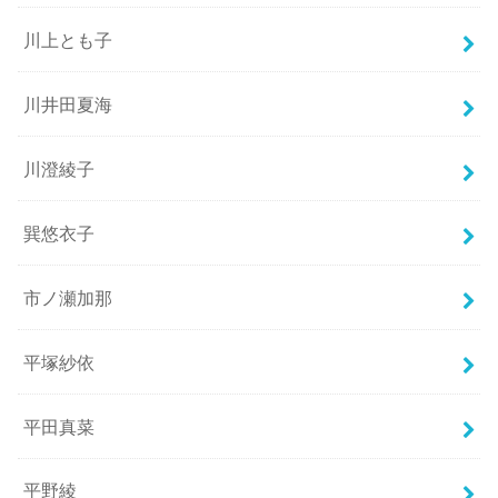
川上とも子
川井田夏海
川澄綾子
巽悠衣子
市ノ瀬加那
平塚紗依
平田真菜
平野綾