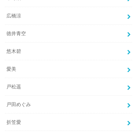
広橋涼
徳井青空
悠木碧
愛美
戸松遥
戸田めぐみ
折笠愛