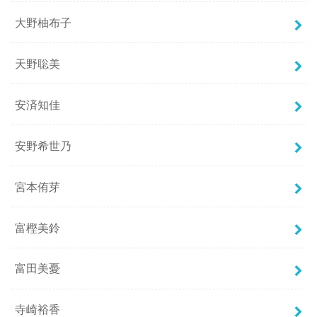
大野柚布子
天野聡美
安済知佳
安野希世乃
宮本侑芽
富樫美鈴
富田美憂
寺崎裕香