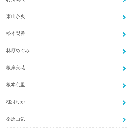
東山奈央
松本梨香
林原めぐみ
根岸実花
根本京里
桃河りか
桑原由気