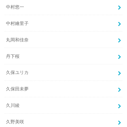
中村悠一
中村繪里子
丸岡和佳奈
丹下桜
久保ユリカ
久保田未夢
久川綾
久野美咲