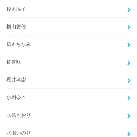
榎本温子
横山智佐
橋本ちなみ
橘杏咲
櫻井孝宏
水樹奈々
水橋かおり
水瀬いのり