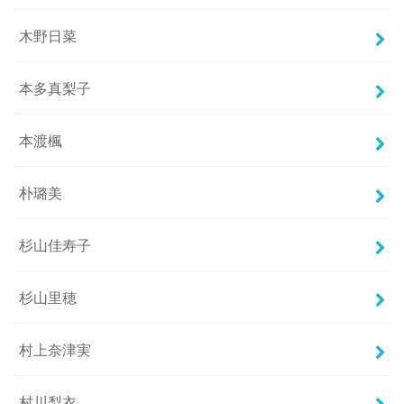
木野日菜
本多真梨子
本渡楓
朴璐美
杉山佳寿子
杉山里穂
村上奈津実
村川梨衣