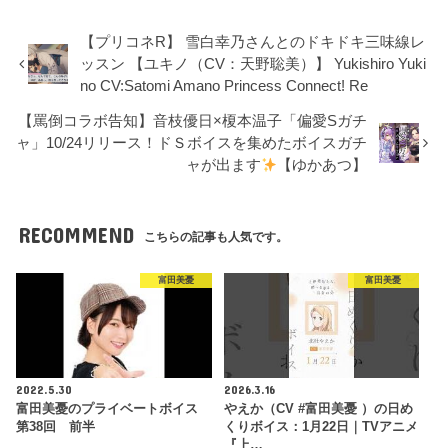
【プリコネR】 雪白幸乃さんとのドキドキ三味線レ
ッスン 【ユキノ（CV：天野聡美）】 Yukishiro Yuki
no CV:Satomi Amano Princess Connect! Re
【罵倒コラボ告知】音枝優日×榎本温子「偏愛Sガチ
ャ」10/24リリース！ドＳボイスを集めたボイスガチ
ャが出ます
【ゆかあつ】
RECOMMEND
こちらの記事も人気です。
富田美憂
富田美憂
2022.5.30
2026.3.16
富田美憂のプライベートボイス
やえか（CV #富田美憂 ）の日め
第38回 前半
くりボイス：1月22日｜TVアニメ
『上…