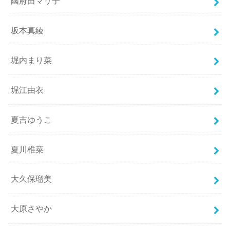
國府田マリ子
坂本真綾
堀内まり菜
堀江由衣
夏吉ゆうこ
夏川椎菜
大久保瑠美
大原さやか