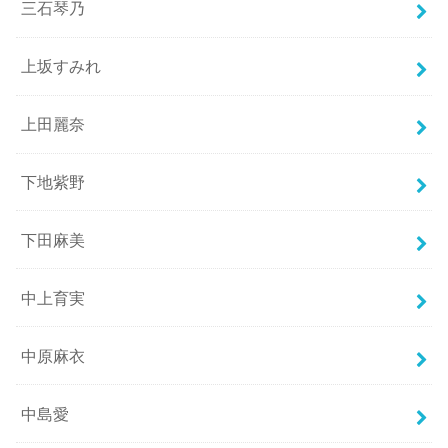
三石琴乃
上坂すみれ
上田麗奈
下地紫野
下田麻美
中上育実
中原麻衣
中島愛