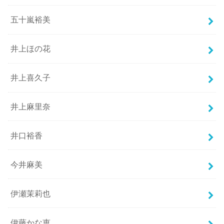
五十嵐裕美
井上ほの花
井上喜久子
井上麻里奈
井口裕香
今井麻美
伊瀬茉莉也
伊藤かな恵