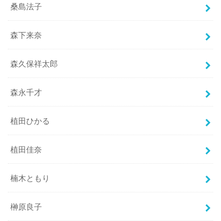
桑島法子
森下来奈
森久保祥太郎
森永千才
植田ひかる
植田佳奈
楠木ともり
榊原良子