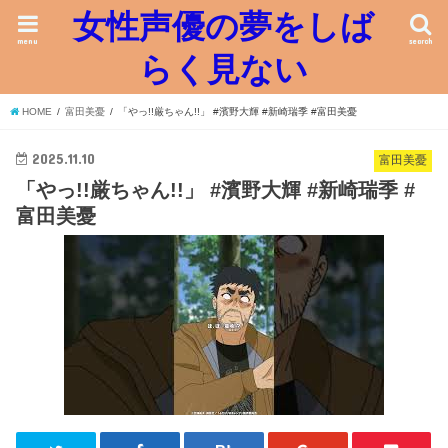
女性声優の夢をしば
menu
search
らく見ない
HOME
富田美憂
「やっ!!厳ちゃん!!」 #濱野大輝 #新崎瑞季 #富田美憂
2025.11.10
富田美憂
「やっ!!厳ちゃん!!」 #濱野大輝 #新崎瑞季 #
富田美憂