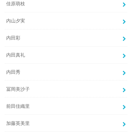
佳原萌枝
内山夕実
内田彩
内田真礼
内田秀
冨岡美沙子
前田佳織里
加藤英美里