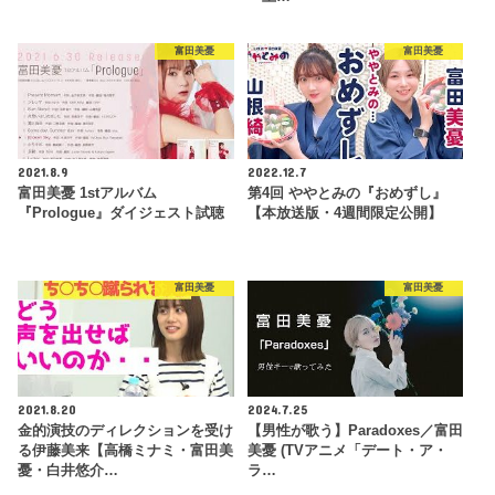
富田美憂
富田美憂
2021.8.9
2022.12.7
富田美憂 1stアルバム
第4回 ややとみの『おめずし』
『Prologue』ダイジェスト試聴
【本放送版・4週間限定公開】
富田美憂
富田美憂
2021.8.20
2024.7.25
金的演技のディレクションを受け
【男性が歌う】Paradoxes／富田
る伊藤美来【高橋ミナミ・富田美
美憂 (TVアニメ「デート・ア・
憂・白井悠介…
ラ…