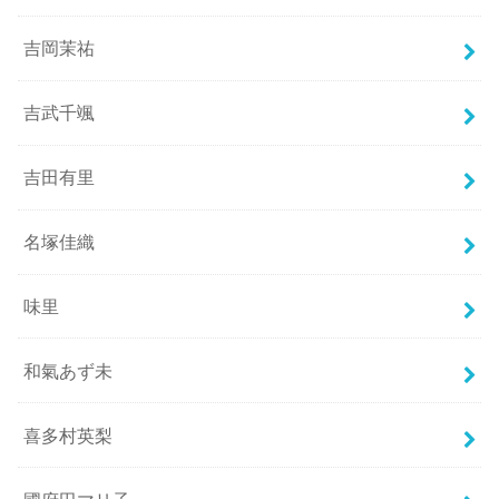
吉岡茉祐
吉武千颯
吉田有里
名塚佳織
味里
和氣あず未
喜多村英梨