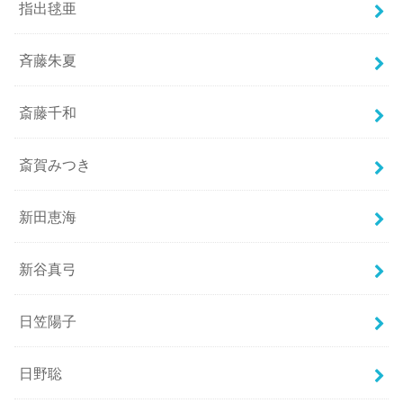
指出毬亜
斉藤朱夏
斎藤千和
斎賀みつき
新田恵海
新谷真弓
日笠陽子
日野聡