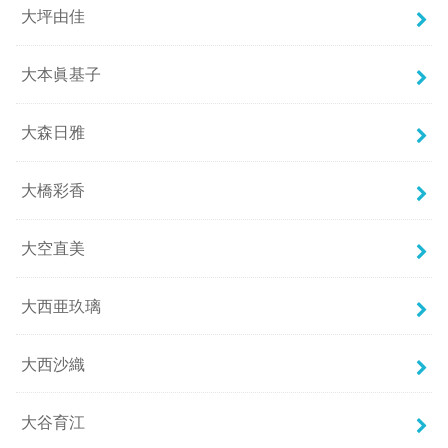
大坪由佳
大本眞基子
大森日雅
大橋彩香
大空直美
大西亜玖璃
大西沙織
大谷育江