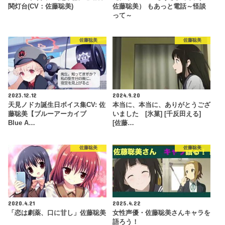
関灯台(CV：佐藤聡美)
佐藤聡美） もあっと電話～怪談
って～
佐藤聡美
佐藤聡美
2023.12.12
2024.9.20
天見ノドカ誕生日ボイス集CV: 佐
本当に、本当に、ありがとうござ
藤聡美【ブルーアーカイブ
いました [氷菓] [千反田える]
Blue A…
[佐藤…
佐藤聡美
佐藤聡美
2020.4.21
2025.4.22
「恋は劇薬、口に甘し」佐藤聡美
女性声優・佐藤聡美さんキャラを
語ろう！