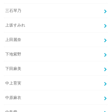
三石琴乃
上坂すみれ
上田麗奈
下地紫野
下田麻美
中上育実
中原麻衣
中島愛