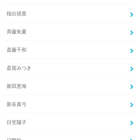
指出毬亜
斉藤朱夏
斎藤千和
斎賀みつき
新田恵海
新谷真弓
日笠陽子