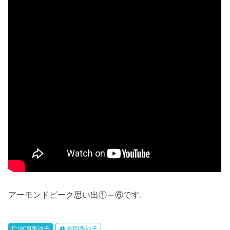
アーモンドピーク思い出①～⑥です.
冨岡美沙子
冨岡美沙子