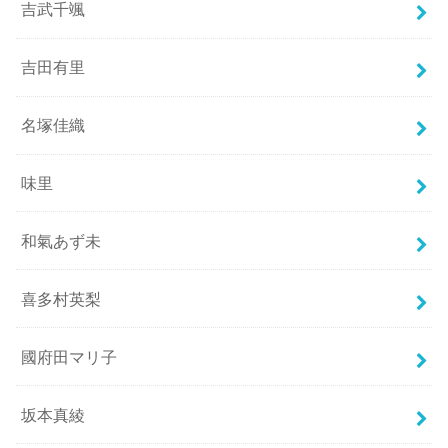
吉武千颯
吉田有里
名塚佳織
味里
和氣あず未
喜多村英梨
國府田マリ子
坂本真綾