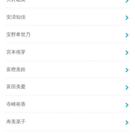
安済知佳
安野希世乃
宮本侑芽
富樫美鈴
富田美憂
寺崎裕香
寿美菜子