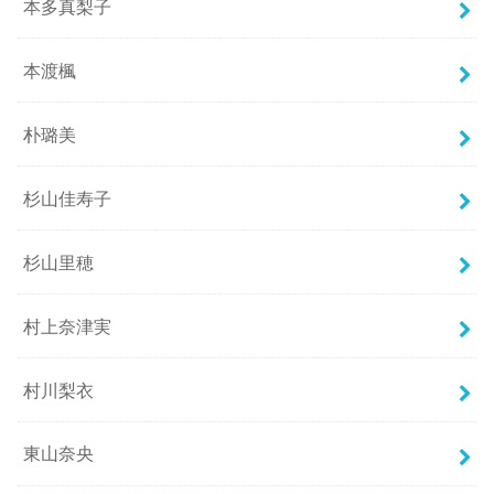
本多真梨子
本渡楓
朴璐美
杉山佳寿子
杉山里穂
村上奈津実
村川梨衣
東山奈央