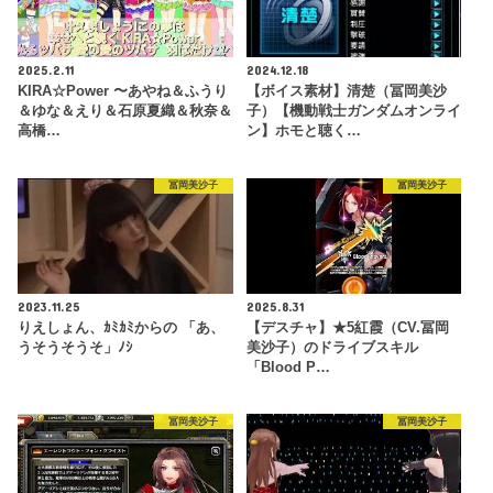
2025.2.11
2024.12.18
KIRA☆Power 〜あやね＆ふうり
【ボイス素材】清楚（冨岡美沙
＆ゆな＆えり＆石原夏織＆秋奈＆
子）【機動戦士ガンダムオンライ
高橋…
ン】ホモと聴く…
冨岡美沙子
冨岡美沙子
2023.11.25
2025.8.31
りえしょん、ｶﾐｶﾐからの 「あ、
【デスチャ】★5紅霞（CV.冨岡
うそうそうそ」ﾉｼ
美沙子）のドライブスキル
「Blood P…
冨岡美沙子
冨岡美沙子