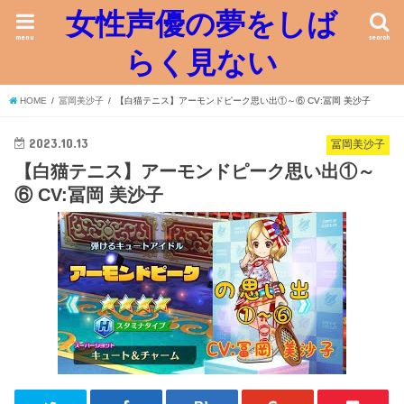
女性声優の夢をしば
menu
search
らく見ない
HOME
冨岡美沙子
【白猫テニス】アーモンドピーク思い出①～⑥ CV:冨岡 美沙子
2023.10.13
冨岡美沙子
【白猫テニス】アーモンドピーク思い出①～
⑥ CV:冨岡 美沙子