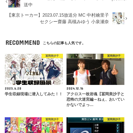
送中
【東京トーカー】2023.07.15放送分 MC 中村繪里子
セクシー齋藤 高槻みゆう 小泉瀬奈
RECOMMEND
こちらの記事も人気です。
冨岡美沙子
冨岡美沙子
2025.6.28
2024.12.16
学生収録現場に潜入してみた！！
アクロス一枚岩魂【冨岡美沙子と
恐怖の大迷宮編～ねぇ、おいてい
かないでよっ…
冨岡美沙子
冨岡美沙子