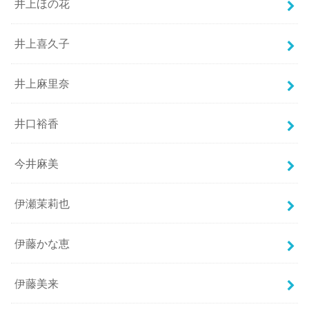
井上ほの花
井上喜久子
井上麻里奈
井口裕香
今井麻美
伊瀬茉莉也
伊藤かな恵
伊藤美来