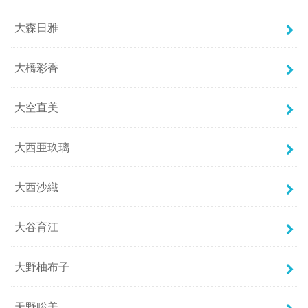
大森日雅
大橋彩香
大空直美
大西亜玖璃
大西沙織
大谷育江
大野柚布子
天野聡美