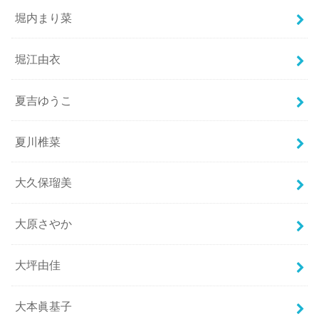
堀内まり菜
堀江由衣
夏吉ゆうこ
夏川椎菜
大久保瑠美
大原さやか
大坪由佳
大本眞基子