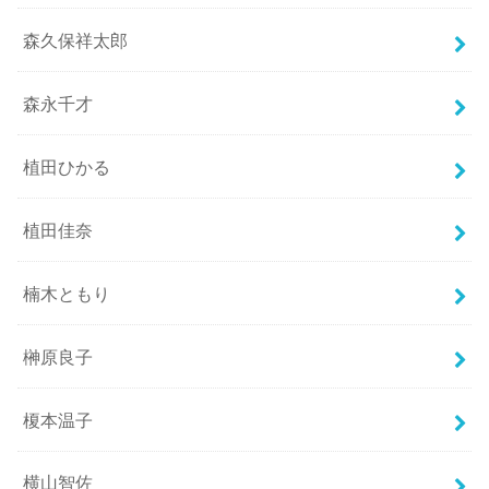
森久保祥太郎
森永千才
植田ひかる
植田佳奈
楠木ともり
榊原良子
榎本温子
横山智佐