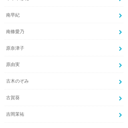
南早紀
南條愛乃
原奈津子
原由実
古木のぞみ
古賀葵
吉岡茉祐