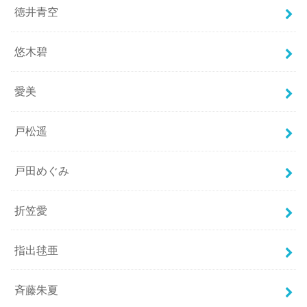
徳井青空
悠木碧
愛美
戸松遥
戸田めぐみ
折笠愛
指出毬亜
斉藤朱夏