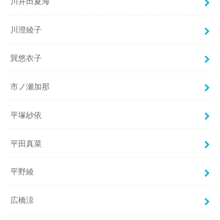
川井田夏海
川澄綾子
巽悠衣子
市ノ瀬加那
平塚紗依
平田真菜
平野綾
広橋涼