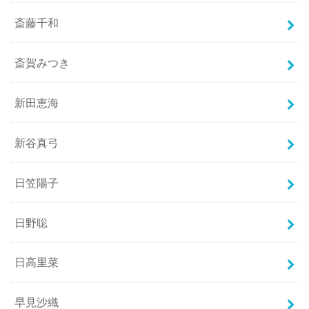
斎藤千和
斎賀みつき
新田恵海
新谷真弓
日笠陽子
日野聡
日高里菜
早見沙織