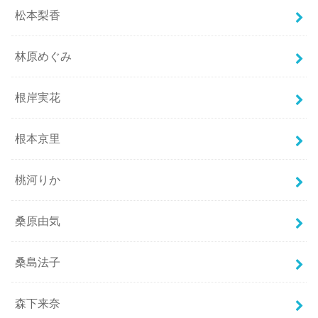
松本梨香
林原めぐみ
根岸実花
根本京里
桃河りか
桑原由気
桑島法子
森下来奈