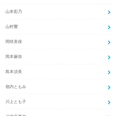
山本彩乃
山村響
岡咲美保
岡本麻弥
島本須美
嶺内ともみ
川上とも子