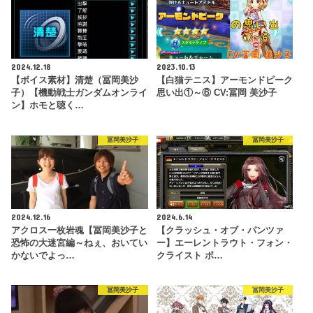
2024.12.18
2023.10.13
【ボイス素材】清楚（冨岡美沙
【白猫テニス】アーモンドピーク
子）【機動戦士ガンダムオンライ
思い出①～⑥ CV:冨岡 美沙子
ン】ホモと聴く…
冨岡美沙子
冨岡美沙子
2024.12.16
2024.6.14
アクロス一枚岩魂【冨岡美沙子と
【クラッシュ・オブ・パンツァ
恐怖の大迷宮編～ねぇ、おいてい
ー】エーレントラウト・フォン・
かないでよっ…
クライスト ボ…
冨岡美沙子
冨岡美沙子