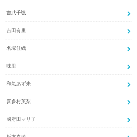
吉武千颯
吉田有里
名塚佳織
味里
和氣あず未
喜多村英梨
國府田マリ子
坂本真綾