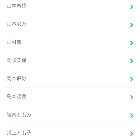
山本希望
山本彩乃
山村響
岡咲美保
岡本麻弥
島本須美
嶺内ともみ
川上とも子