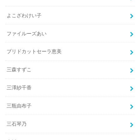
よこざわけい子
ファイルーズあい
ブリドカットセーラ恵美
三森すずこ
三澤紗千香
三瓶由布子
三石琴乃