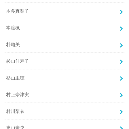
本多真梨子
本渡楓
朴璐美
杉山佳寿子
杉山里穂
村上奈津実
村川梨衣
東山奈央