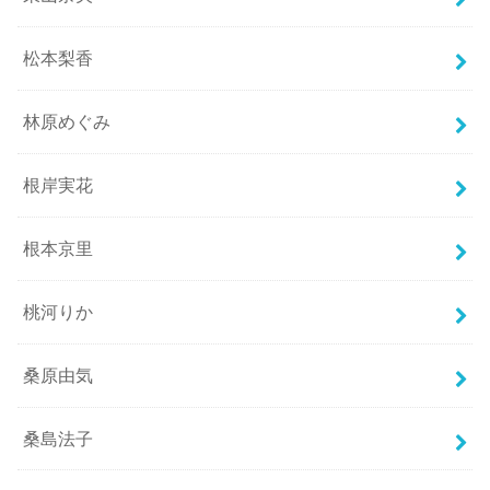
松本梨香
林原めぐみ
根岸実花
根本京里
桃河りか
桑原由気
桑島法子