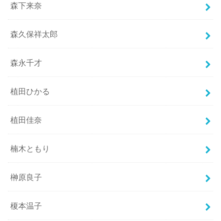
森下来奈
森久保祥太郎
森永千才
植田ひかる
植田佳奈
楠木ともり
榊原良子
榎本温子