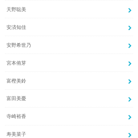
天野聡美
安済知佳
安野希世乃
宮本侑芽
富樫美鈴
富田美憂
寺崎裕香
寿美菜子