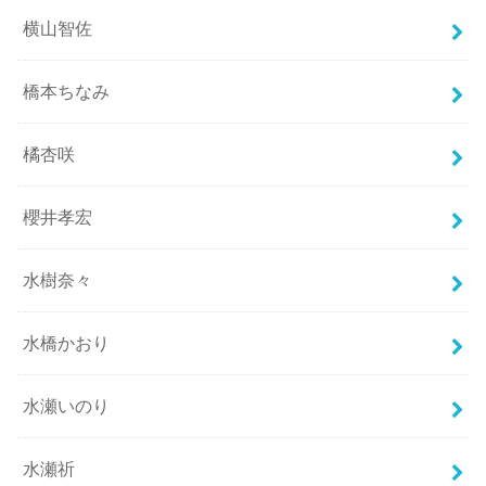
横山智佐
橋本ちなみ
橘杏咲
櫻井孝宏
水樹奈々
水橋かおり
水瀬いのり
水瀬祈