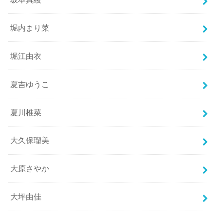
堀内まり菜
堀江由衣
夏吉ゆうこ
夏川椎菜
大久保瑠美
大原さやか
大坪由佳