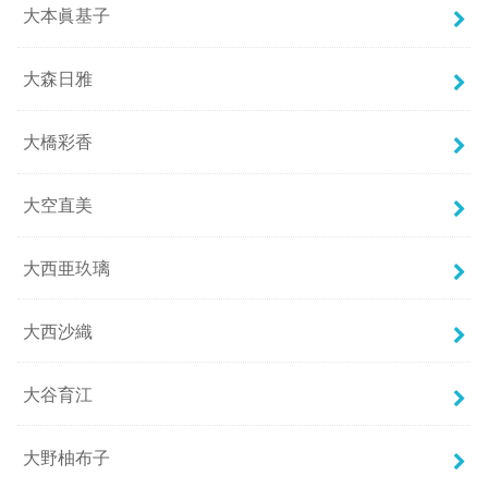
大本眞基子
大森日雅
大橋彩香
大空直美
大西亜玖璃
大西沙織
大谷育江
大野柚布子