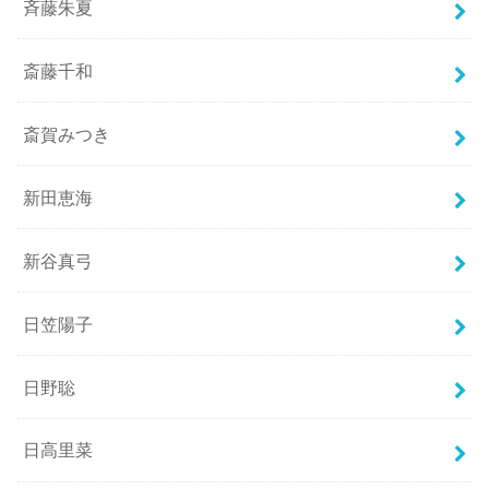
斉藤朱夏
斎藤千和
斎賀みつき
新田恵海
新谷真弓
日笠陽子
日野聡
日高里菜