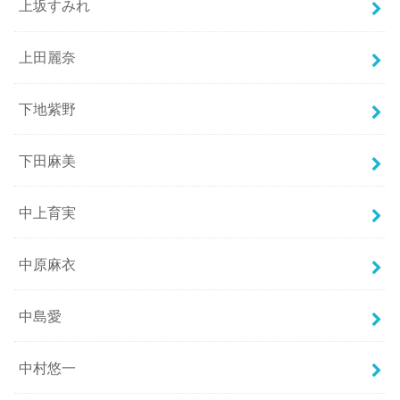
上坂すみれ
上田麗奈
下地紫野
下田麻美
中上育実
中原麻衣
中島愛
中村悠一