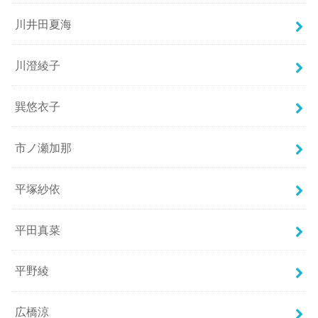
川井田夏海
川澄綾子
巽悠衣子
市ノ瀬加那
平塚紗依
平田真菜
平野綾
広橋涼