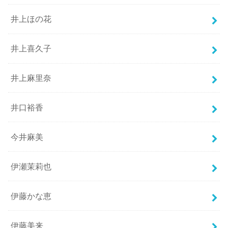
井上ほの花
井上喜久子
井上麻里奈
井口裕香
今井麻美
伊瀬茉莉也
伊藤かな恵
伊藤美来