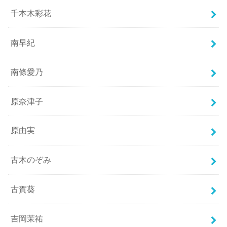
千本木彩花
南早紀
南條愛乃
原奈津子
原由実
古木のぞみ
古賀葵
吉岡茉祐