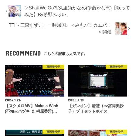
▷Shall We Go?!/久里須かなめ(伊藤かな恵)【歌って
みた】By茅野みらい。
TTH- 三森すずこ、一時帰国。＜みもパ！カムバ！
＞開催
RECOMMEND
こちらの記事も人気です。
冨岡美沙子
冨岡美沙子
2024.1.26
2026.7.10
【スクメロMV】Make a Wish
【ガンオン】清楚（cv冨岡美沙
(不知火ハヅキ ＆ 桐原香澄)…
子）プリセットボイス
冨岡美沙子
冨岡美沙子