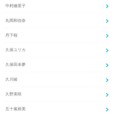
中村繪里子
丸岡和佳奈
丹下桜
久保ユリカ
久保田未夢
久川綾
久野美咲
五十嵐裕美