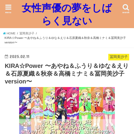
女性声優の夢をしば
menu
search
らく見ない
HOME
冨岡美沙子
KIRA☆Power 〜あやね＆ふうり＆ゆな＆えり＆石原夏織＆秋奈＆高橋ミナミ＆冨岡美沙子
version〜
2025.02.11
冨岡美沙子
KIRA☆Power 〜あやね＆ふうり＆ゆな＆えり
＆石原夏織＆秋奈＆高橋ミナミ＆冨岡美沙子
version〜