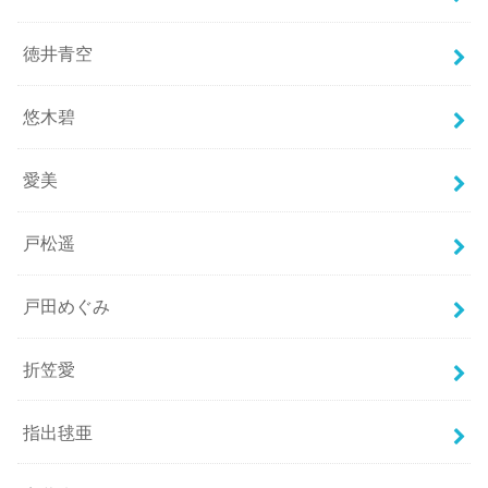
徳井青空
悠木碧
愛美
戸松遥
戸田めぐみ
折笠愛
指出毬亜