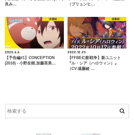
良み…
（ブリュンヒ…
遠藤綾
遠藤綾
2020.6.6
2022.12.25
【予告編#1】CONCEPTION
【FFBE幻影戦争】新ユニット
(2018) - 小野友樹,加藤英美…
『ル・シア（ハロウィン）』
（CV:遠藤綾 …