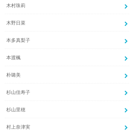
木村珠莉
木野日菜
本多真梨子
本渡楓
朴璐美
杉山佳寿子
杉山里穂
村上奈津実