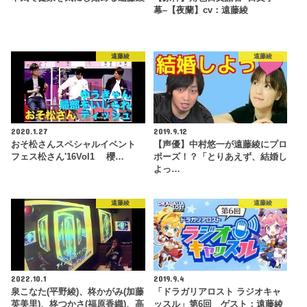
幕–【夜蘭】cv：遠藤綾
遠藤綾
遠藤綾
2020.1.27
2019.9.12
おそ松さんスペシャルイベント
【声優】中村悠一が遠藤綾にプロ
フェス松さん'16Vol1 櫻…
ポーズ！？「とりあえず、結婚し
よっ…
遠藤綾
遠藤綾
2022.10.1
2019.9.4
泉こなた(平野綾)、柊かがみ(加藤
「ドラガリアロスト ラジオキャ
英美里)、柊つかさ(福原香織)、高
ッスル」第6回 ゲスト：遠藤綾