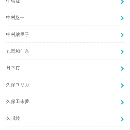
中島愛
中村悠一
中村繪里子
丸岡和佳奈
丹下桜
久保ユリカ
久保田未夢
久川綾