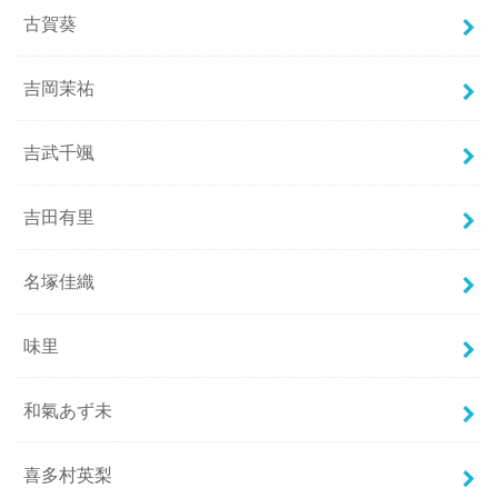
古賀葵
吉岡茉祐
吉武千颯
吉田有里
名塚佳織
味里
和氣あず未
喜多村英梨