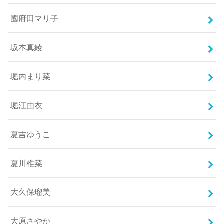
國府田マリ子
坂本真綾
堀内まり菜
堀江由衣
夏吉ゆうこ
夏川椎菜
大久保瑠美
大原さやか