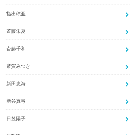
指出毬亜
斉藤朱夏
斎藤千和
斎賀みつき
新田恵海
新谷真弓
日笠陽子