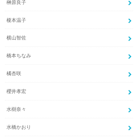
榊原良子
榎本温子
横山智佐
橋本ちなみ
橘杏咲
櫻井孝宏
水樹奈々
水橋かおり