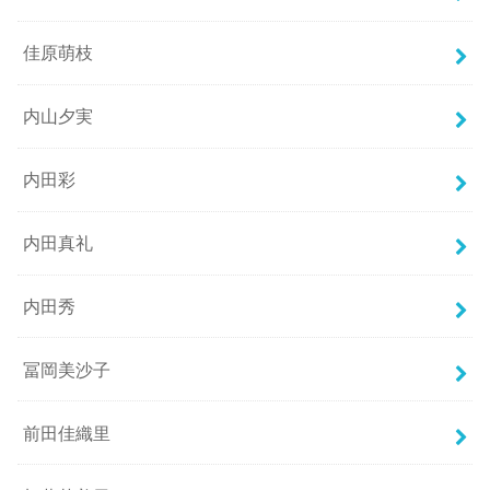
佳原萌枝
内山夕実
内田彩
内田真礼
内田秀
冨岡美沙子
前田佳織里