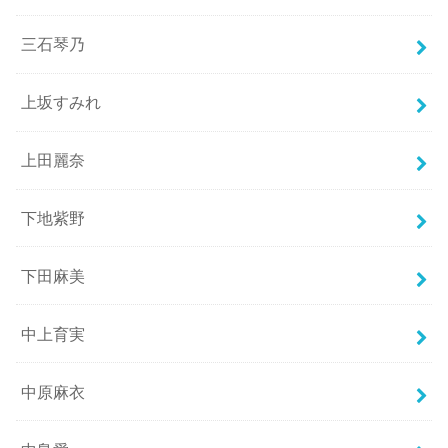
三石琴乃
上坂すみれ
上田麗奈
下地紫野
下田麻美
中上育実
中原麻衣