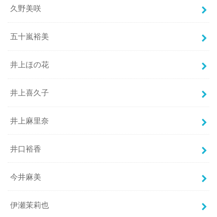
久野美咲
五十嵐裕美
井上ほの花
井上喜久子
井上麻里奈
井口裕香
今井麻美
伊瀬茉莉也