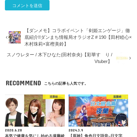
【ダンメモ】コラボイベント「剣姫エンゲージ」徹
底紹介!!ダンまち情報局オラジオZ # 190【田村睦心×
木村珠莉×富樫美鈴】
スノウレター / 木下ひなた(田村奈央)【彩華すゞり /
Vtuber】
RECOMMEND
こちらの記事も人気です。
遠藤綾
遠藤綾
2020.6.28
2024.3.9
本気で健康を気にし始める遠藤綾
【原神】角色日文語音–日文字