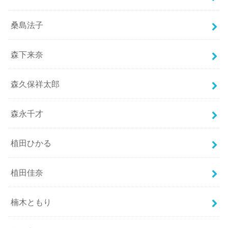
桑島法子
森下来奈
森久保祥太郎
森永千才
植田ひかる
植田佳奈
楠木ともり