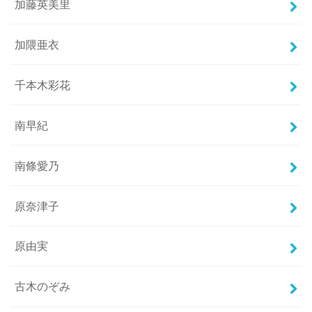
加藤英美里
加隈亜衣
千本木彩花
南早紀
南條愛乃
原奈津子
原由実
古木のぞみ