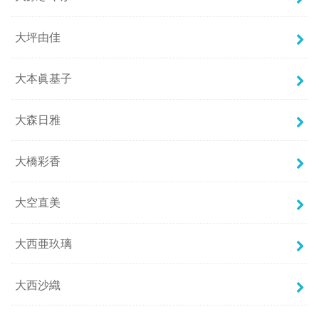
大坪由佳
大本眞基子
大森日雅
大橋彩香
大空直美
大西亜玖璃
大西沙織