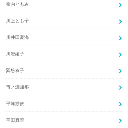
嶺内ともみ
川上とも子
川井田夏海
川澄綾子
巽悠衣子
市ノ瀬加那
平塚紗依
平田真菜