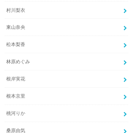
村川梨衣
東山奈央
松本梨香
林原めぐみ
根岸実花
根本京里
桃河りか
桑原由気