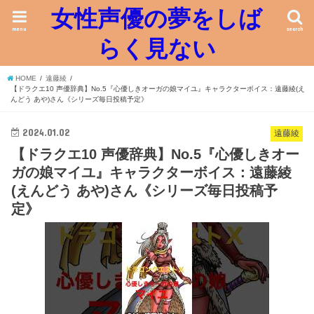
女性声優の夢をしば
menu
search
らく見ない
HOME
遠藤綾
【ドラクエ10 声優辞典】No.5『心優しきオーガの娘マイユ』キャラクターボイス：遠藤綾(え
んどう あや)さん《シリーズ毎日投稿予定》
2024.01.02
遠藤綾
【ドラクエ10 声優辞典】No.5『心優しきオー
ガの娘マイユ』キャラクターボイス：遠藤綾
(えんどう あや)さん《シリーズ毎日投稿予
定》