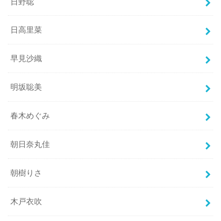
日野聡
日高里菜
早見沙織
明坂聡美
春木めぐみ
朝日奈丸佳
朝樹りさ
木戸衣吹