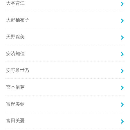
大谷育江
大野柚布子
天野聡美
安済知佳
安野希世乃
宮本侑芽
富樫美鈴
富田美憂